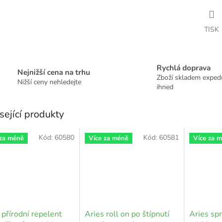
TISK
Rychlá doprava
Nejnižší cena na trhu
Zboží skladem expe
Nižší ceny nehledejte
ihned
sející produkty
Kód:
60580
Kód:
60581
 za méně
Více za méně
Více za 
 přírodní repelent
Aries roll on po štípnutí
Aries sp