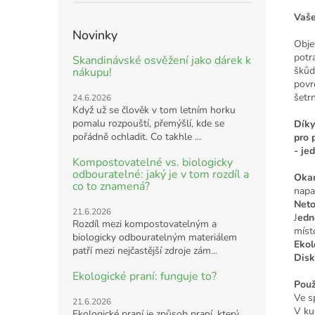
Vaše
Novinky
Obje
potr
Skandinávské osvěžení jako dárek k
škůd
nákupu!
povr
šetr
24.6.2026
Když už se člověk v tom letním horku
pomalu rozpouští, přemýšlí, kde se
Díky
pořádně ochladit. Co takhle ...
pro 
- je
Kompostovatelné vs. biologicky
odbouratelné: jaký je v tom rozdíl a
Okam
co to znamená?
napad
Neto
21.6.2026
J
edn
Rozdíl mezi kompostovatelným a
míst
biologicky odbouratelným materiálem
Ekol
patří mezi nejčastější zdroje zám...
Disk
Ekologické praní: funguje to?
Použi
Ve sp
21.6.2026
V ku
Ekologické praní je způsob praní, který