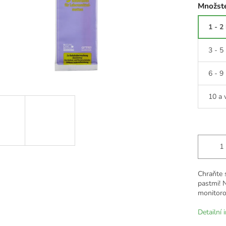
Množste
1 - 2
3 - 5
6 - 9
10 a 
Chraňte 
pastmi! 
monitoro
Detailní 