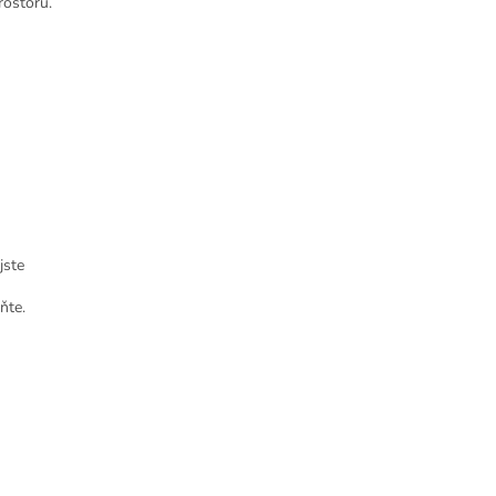
rostoru.
jste
ňte.