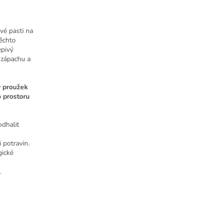
vé pasti na
těchto
epivý
z zápachu a
ý proužek
 prostoru
dhalit
 potravin.
gické
.