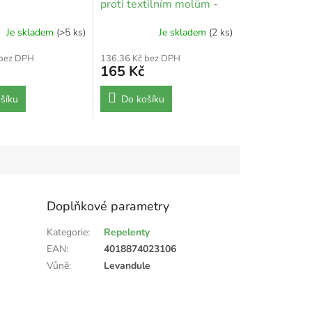
proti textilním molům -
2ks
Je skladem
(>5 ks)
Je skladem
(2 ks)
 bez DPH
136,36 Kč bez DPH
165 Kč
šíku
Do košíku
Doplňkové parametry
Kategorie
:
Repelenty
EAN
:
4018874023106
Vůně
:
Levandule