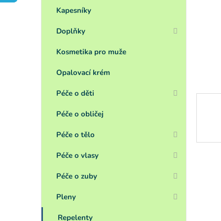
a
n
Kapesníky
e
Doplňky
l
Kosmetika pro muže
Opalovací krém
Péče o děti
Péče o obličej
Péče o tělo
Péče o vlasy
Péče o zuby
Pleny
Repelenty