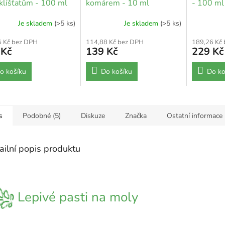
 klíšťatům - 100 ml
komárem - 10 ml
- 100 ml
Je skladem
(>5 ks)
Je skladem
(>5 ks)
6 Kč bez DPH
114,88 Kč bez DPH
189,26 Kč
 Kč
139 Kč
229 Kč
o košíku
Do košíku
Do ko
s
Podobné (5)
Diskuze
Značka
Ostatní informace
ailní popis produktu
Lepivé pasti na moly