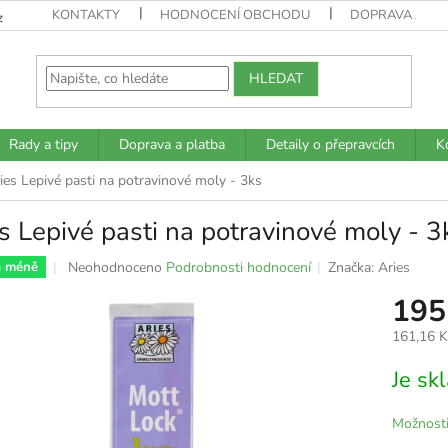
KONTAKTY
HODNOCENÍ OBCHODU
DOPRAVA A PL
z
HLEDAT
Rady a tipy
Doprava a platba
Detaily o přepravcích
K
ies Lepivé pasti na potravinové moly - 3ks
s Lepivé pasti na potravinové moly - 3
Průměrné
Neohodnoceno
Podrobnosti hodnocení
Značka:
Aries
a méně
hodnocení
195
produktu
je
161,16 
0,0
z
Měrná
Je s
5
cena:
hvězdiček.
Možnosti