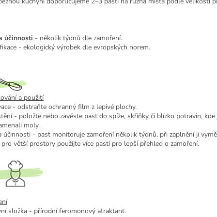
běžnou kuchyni doporučujeme 2–3 pasti na různá místa podle velikosti p
 účinnosti
- několik týdnů dle zamoření.
ifikace - ekologický výrobek dle evropských norem.
ování a použití
vace - odstraňte ochranný film z lepivé plochy.
tění - položte nebo zavěste past do spíže, skříňky či blízko potravin, kde 
amenali moly.
 účinnosti - past monitoruje zamoření několik týdnů, při zaplnění ji vymě
 pro větší prostory použijte více pastí pro lepší přehled o zamoření.
ení
vní složka - přírodní feromonový atraktant.