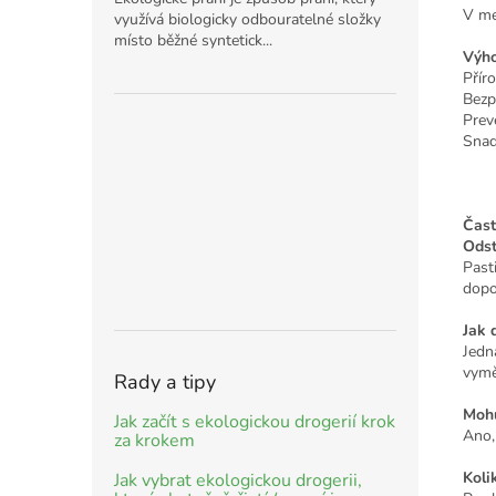
V me
využívá biologicky odbouratelné složky
místo běžné syntetick...
Výho
Přír
Bezp
Prev
Snad
Čast
Odst
Past
dopo
Jak 
Jedn
vymě
Rady a tipy
Mohu
Jak začít s ekologickou drogerií krok
Ano,
za krokem
Koli
Jak vybrat ekologickou drogerii,