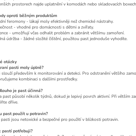
nších prostorech najde uplatnění v komodách nebo skladovacích boxech
dy oproti běžným produktům
odní feromony - lákají moly efektivněji než chemické nástrahy.
ečnost - vhodné pro domácnosti s dětmi a zvířaty.
ence - umožňují včas odhalit problém a zabránit většímu zamoření.
ná údržba - žádné složité čištění, použitou past jednoduše vyhodíte.
é otázky
raní pasti moly úplně?
i slouží především k monitorování a detekci. Pro odstranění většího zamo
ručujeme kombinaci s dalšími prostředky.
dlouho je past účinná?
a past působí několik týdnů, dokud je lepivý povrch aktivní. Při větším za
ňte dříve.
 past použít u potravin?
 pasti jsou netoxické a bezpečné pro použití v blízkosti potravin.
k pastí potřebuji?