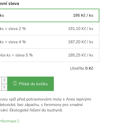
vní sleva
 ks
195 Kč
/ ks
 ks = sleva 2 %
191,10 Kč
/ ks
 ks = sleva 4 %
187,20 Kč
/ ks
více ks = sleva 5 %
185,25 Kč
/ ks
Ušetříte
0 Kč
Přidat do košíku
svou spíž před potravinovými moly s Aries lepivými
Netoxické, bez zápachu, s feromony pro snadné
vání. Ekologické řešení do kuchyně.
informace