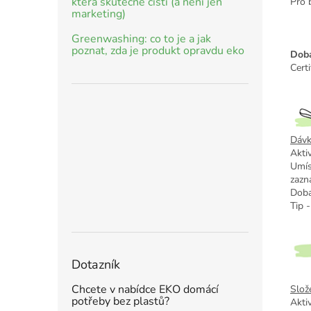
která skutečně čistí (a není jen
Pro 
marketing)
Greenwashing: co to je a jak
poznat, zda je produkt opravdu eko
Doba
Cert
Dávk
Akti
Umís
zazn
Doba
Tip -
Dotazník
Chcete v nabídce EKO domácí
Slož
potřeby bez plastů?
Akti