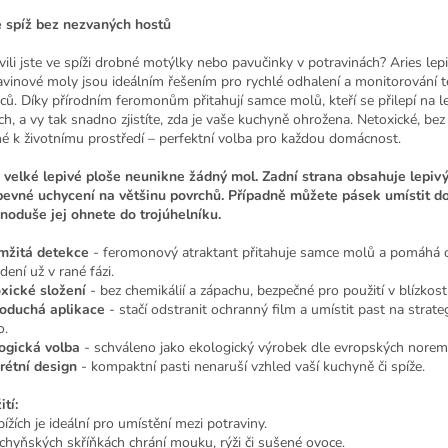
 spíž bez nezvaných hostů
vili jste ve spíži drobné motýlky nebo pavučinky v potravinách? Aries lepi
avinové moly jsou ideálním řešením pro rychlé odhalení a monitorování 
ců. Díky přírodním feromonům přitahují samce molů, kteří se přilepí na l
ch, a vy tak snadno zjistíte, zda je vaše kuchyně ohrožena. Netoxické, be
né k životnímu prostředí – perfektní volba pro každou domácnost.
 velké lepivé ploše neunikne žádný mol. Zadní strana obsahuje lepiv
pevné uchycení na většinu povrchů. Případně můžete pásek umístit do
dnoduše jej ohnete do trojúhelníku.
žitá detekce
- feromonový atraktant přitahuje samce molů a pomáhá o
ení už v rané fázi.
xické složení
- bez chemikálií a zápachu, bezpečné pro použití v blízkosti
oduchá aplikace
- stačí odstranit ochranný film a umístit past na strate
o.
ogická volba
- schváleno jako ekologický výrobek dle evropských norem
rétní design
- kompaktní pasti nenaruší vzhled vaší kuchyně či spíže.
tí:
ížích je ideální pro umístění mezi potraviny.
chyňských skříňkách chrání mouku, rýži či sušené ovoce.