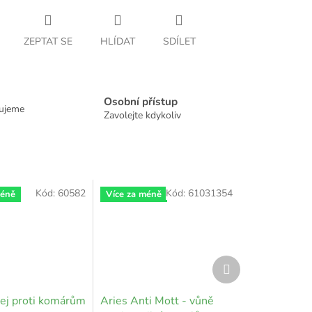
ZEPTAT SE
HLÍDAT
SDÍLET
Osobní přístup
dujeme
Zavolejte kdykoliv
Kód:
60582
Kód:
61031354
méně
Více za méně
Další
produkt
rej proti komárům
Aries Anti Mott - vůně