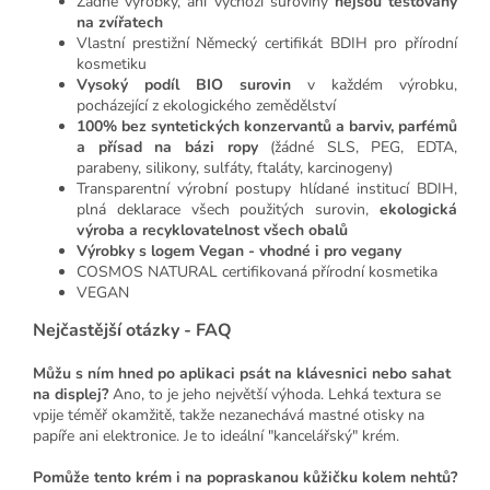
Žádné výrobky, ani výchozí suroviny
nejsou testovány
na zvířatech
Vlastní prestižní Německý certifikát BDIH pro přírodní
kosmetiku
Vysoký podíl BIO surovin
v každém výrobku,
pocházející z ekologického zemědělství
100% bez syntetických konzervantů a barviv, parfémů
a přísad na bázi ropy
(žádné SLS, PEG, EDTA,
parabeny, silikony, sulfáty, ftaláty, karcinogeny)
Transparentní výrobní postupy hlídané institucí BDIH,
plná deklarace všech použitých surovin,
ekologická
výroba a recyklovatelnost všech obalů
Výrobky s logem Vegan - vhodné i pro vegany
COSMOS NATURAL certifikovaná přírodní kosmetika
VEGAN
Nejčastější otázky - FAQ
Můžu s ním hned po aplikaci psát na klávesnici nebo sahat
na displej?
Ano, to je jeho největší výhoda. Lehká textura se
vpije téměř okamžitě, takže nezanechává mastné otisky na
papíře ani elektronice. Je to ideální "kancelářský" krém.
Pomůže tento krém i na popraskanou kůžičku kolem nehtů?