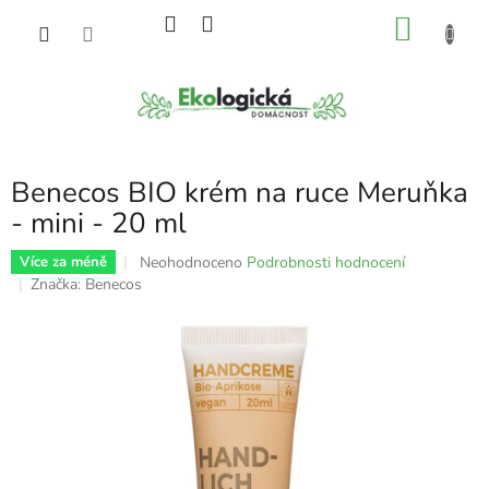
Přejít
NÁKU
na
obsah
KOŠÍK
Benecos BIO krém na ruce Meruňka
- mini - 20 ml
Průměrné
Neohodnoceno
Podrobnosti hodnocení
Více za méně
hodnocení
Značka:
Benecos
produktu
je
0,0
z
5
hvězdiček.