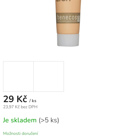
29 Kč
/ ks
23,97 Kč bez DPH
Měrná
Je skladem
(>5 ks)
cena:
Možnosti doručení