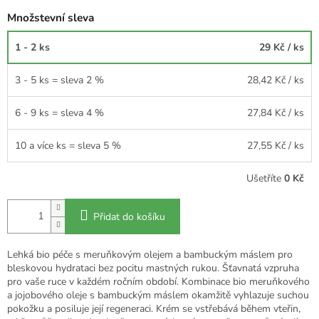
Množstevní sleva
1 - 2 ks
29 Kč
/ ks
3 - 5 ks = sleva 2 %
28,42 Kč
/ ks
6 - 9 ks = sleva 4 %
27,84 Kč
/ ks
10 a více ks = sleva 5 %
27,55 Kč
/ ks
Ušetříte
0 Kč
Přidat do košíku
Lehká bio péče s meruňkovým olejem a bambuckým máslem pro
bleskovou hydrataci bez pocitu mastných rukou. Šťavnatá vzpruha
pro vaše ruce v každém ročním období. Kombinace bio meruňkového
a jojobového oleje s bambuckým máslem okamžitě vyhlazuje suchou
pokožku a posiluje její regeneraci. Krém se vstřebává během vteřin,