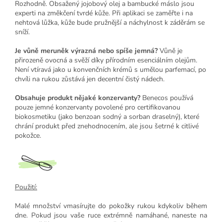
Rozhodně. Obsažený jojobový olej a bambucké máslo jsou
experti na změkčení tvrdé kůže. Při aplikaci se zaměřte i na
nehtová lůžka, kůže bude pružnější a náchylnost k záděrám se
sníží.
Je vůně meruněk výrazná nebo spíše jemná?
Vůně je
přirozeně ovocná a svěží díky přírodním esenciálním olejům.
Není vtíravá jako u konvenčních krémů s umělou parfemací, po
chvíli na rukou zůstává jen decentní čistý nádech.
Obsahuje produkt nějaké konzervanty?
Benecos používá
pouze jemné konzervanty povolené pro certifikovanou
biokosmetiku (jako benzoan sodný a sorban draselný), které
chrání produkt před znehodnocením, ale jsou šetrné k citlivé
pokožce.
Použití:
Malé množství vmasírujte do pokožky rukou kdykoliv během
dne. Pokud jsou vaše ruce extrémně namáhané, naneste na