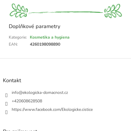
Doplňkové parametry
Kategorie
:
Kosmetika a hygiena
EAN
:
4260198098890
Z
á
p
a
Kontakt
t
í
info
@
ekologicka-domacnost.cz
+420608628508
https://www.facebook.com/Ekologicke.cistice