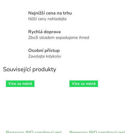
Nejnižší cena na trhu
Nižší ceny nehledejte
Rychlá doprava
Zboží skladem expedujeme ihned
Osobní přístup
Zavolejte kdykoliv
Související produkty
Více za méně
Více za méně
Benecos BIO sprchový gel
Benecos BIO sprchový gel