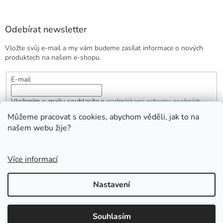
Odebírat newsletter
Vložte svůj e-mail a my vám budeme zasílat informace o nových
produktech na našem e-shopu.
E-mail
Vložením e-mailu souhlasíte s
podmínkami ochrany osobních
údajů
Můžeme pracovat s cookies, abychom věděli, jak to na
našem webu žije?
PŘIHLÁSIT SE
Více informací
Vytvořil Shoptet
Nastavení
Copyright 2026
EKOlogická domácnost
. Všechna práva
Souhlasím
vyhrazena.