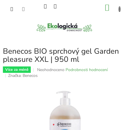
Přejít
NÁKU
na
obsah
KOŠÍK
Benecos BIO sprchový gel Garden
pleasure XXL | 950 ml
Průměrné
Neohodnoceno
Podrobnosti hodnocení
Více za méně
hodnocení
Značka:
Benecos
produktu
je
0,0
z
5
hvězdiček.