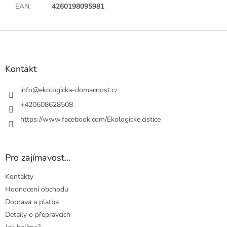
EAN
:
4260198095981
Z
á
p
a
Kontakt
t
í
info
@
ekologicka-domacnost.cz
+420608628508
https://www.facebook.com/Ekologicke.cistice
Pro zajímavost...
Kontakty
Hodnocení obchodu
Doprava a platba
Detaily o přepravcích