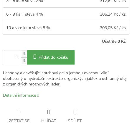
3 - 5 ks = sleva 2 %
312,62 Kč
/ ks
6 - 9 ks = sleva 4 %
306,24 Kč
/ ks
10 a více ks = sleva 5 %
303,05 Kč
/ ks
Ušetříte
0 Kč
Přidat do košíku
Lahodný a osvěžující sprchový gel s jemnou ovocnou vůní
obohacený o hydratační extrakt z organických jablek a ochranný olej
z organických hroznových jader.
Detailní informace
ZEPTAT SE
HLÍDAT
SDÍLET