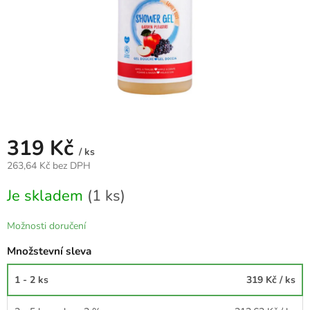
319 Kč
/ ks
263,64 Kč bez DPH
Měrná
Je skladem
(1 ks)
cena:
Možnosti doručení
Množstevní sleva
1 - 2 ks
319 Kč
/ ks