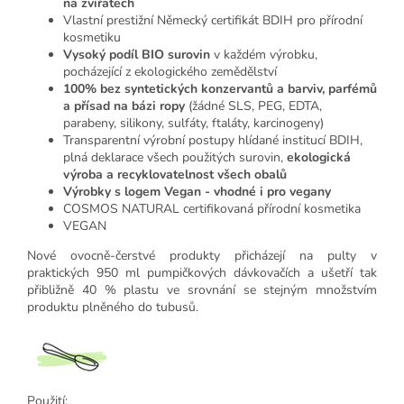
na zvířatech
Vlastní prestižní Německý certifikát BDIH pro přírodní
kosmetiku
Vysoký podíl BIO surovin
v každém výrobku,
pocházející z ekologického zemědělství
100% bez syntetických konzervantů a barviv, parfémů
a přísad na bázi ropy
(žádné SLS, PEG, EDTA,
parabeny, silikony, sulfáty, ftaláty, karcinogeny)
Transparentní výrobní postupy hlídané institucí BDIH,
plná deklarace všech použitých surovin,
ekologická
výroba a recyklovatelnost všech obalů
Výrobky s logem Vegan - vhodné i pro vegany
COSMOS NATURAL certifikovaná přírodní kosmetika
VEGAN
Nové ovocně-čerstvé produkty přicházejí na pulty v
praktických 950 ml pumpičkových dávkovačích a ušetří tak
přibližně 40 % plastu ve srovnání se stejným množstvím
produktu plněného do tubusů.
Použití: