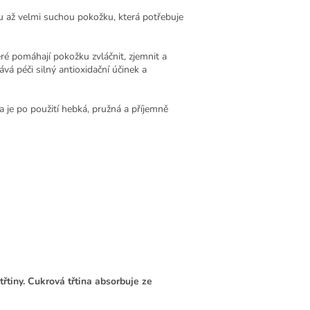
u až velmi suchou pokožku, která potřebuje
é pomáhají pokožku zvláčnit, zjemnit a
vá péči silný antioxidační účinek a
 je po použití hebká, pružná a příjemně
řtiny. Cukrová třtina absorbuje ze