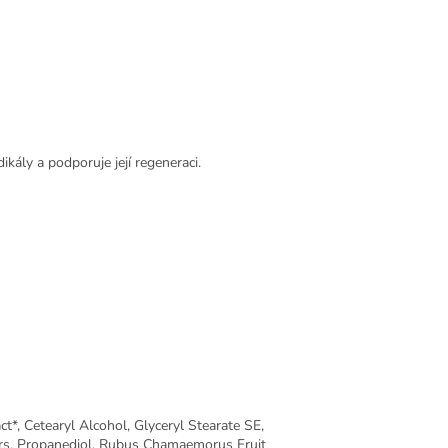
kály a podporuje její regeneraci.
t*, Cetearyl Alcohol, Glyceryl Stearate SE,
sters, Propanediol, Rubus Chamaemorus Fruit