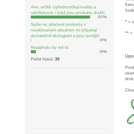
Extr
Ano, určitě. Upřednostňuji kvalitu a
Sodi
udržitelnost, i když jsou produkty dražší.
(92%)
* = 
Spíše ne, plastové produkty s
recyklovaným obsahem mi připadají
** =
dostatečně ekologické a jsou levnější.
(0%)
Nezajímalo by mě to.
(8%)
Upoz
Počet hlasů:
39
Prod
okam
drob
Chce