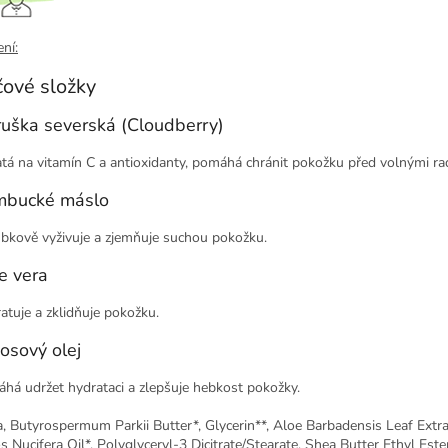
ní:
čové složky
uška severská (Cloudberry)
tá na vitamín C a antioxidanty, pomáhá chránit pokožku před volnými radi
bucké máslo
bkově vyživuje a zjemňuje suchou pokožku.
e vera
atuje a zklidňuje pokožku.
osový olej
há udržet hydrataci a zlepšuje hebkost pokožky.
, Butyrospermum Parkii Butter*, Glycerin**, Aloe Barbadensis Leaf Extrac
s Nucifera Oil*, Polyglyceryl-3 Dicitrate/Stearate, Shea Butter Ethyl E