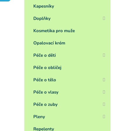
a
n
Kapesníky
e
Doplňky
l
Kosmetika pro muže
Opalovací krém
Péče o děti
Péče o obličej
Péče o tělo
Péče o vlasy
Péče o zuby
Pleny
Repelenty