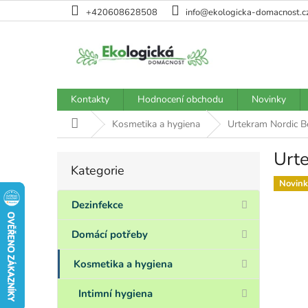
Přejít
+420608628508
info@ekologicka-domacnost.c
na
obsah
Kontakty
Hodnocení obchodu
Novinky
Domů
Kosmetika a hygiena
Urtekram Nordic B
Urte
P
Kategorie
Přeskočit
o
kategorie
Novink
s
t
Dezinfekce
r
a
Domácí potřeby
n
n
Kosmetika a hygiena
í
p
Intimní hygiena