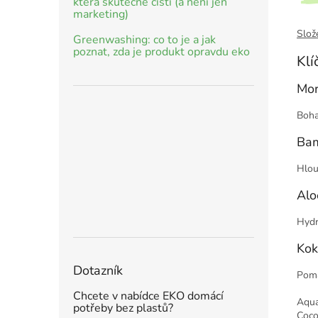
která skutečně čistí (a není jen
marketing)
Slože
Greenwashing: co to je a jak
poznat, zda je produkt opravdu eko
Klí
Mor
Boha
Bam
Hlou
Alo
Hydr
Kok
Dotazník
Pomá
Chcete v nabídce EKO domácí
Aqua
potřeby bez plastů?
Coco