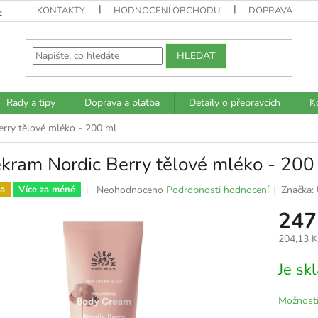
KONTAKTY
HODNOCENÍ OBCHODU
DOPRAVA A PL
z
HLEDAT
Rady a tipy
Doprava a platba
Detaily o přepravcích
K
erry tělové mléko - 200 ml
kram Nordic Berry tělové mléko - 200
Průměrné
Neohodnoceno
Podrobnosti hodnocení
Značka:
a
Více za méně
hodnocení
247
produktu
je
204,13 
0,0
z
Měrná
Je s
5
cena:
hvězdiček.
Možnosti