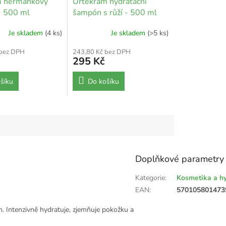
m heřmánkový
Urtekram hydratační
- 500 ml
šampón s růží - 500 ml
Je skladem
(4 ks)
Je skladem
(>5 ks)
 bez DPH
243,80 Kč bez DPH
295 Kč
šíku
Do košíku
Doplňkové parametry
Kategorie
:
Kosmetika a h
EAN
:
570105801473
 Intenzivně hydratuje, zjemňuje pokožku a