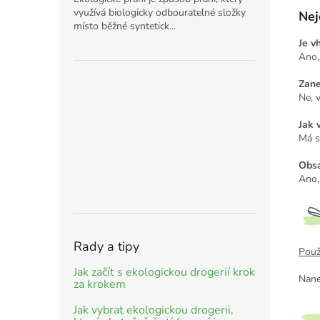
využívá biologicky odbouratelné složky
Nej
místo běžné syntetick...
Je v
Ano,
Zane
Ne, 
Jak 
Má s
Obsa
Ano,
Rady a tipy
Použi
Jak začít s ekologickou drogerií krok
Nane
za krokem
Jak vybrat ekologickou drogerii,