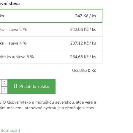
vní sleva
 ks
247 Kč
/ ks
 ks = sleva 2 %
242,06 Kč
/ ks
 ks = sleva 4 %
237,12 Kč
/ ks
více ks = sleva 5 %
234,65 Kč
/ ks
Ušetříte
0 Kč
Přidat do košíku
BIO tělové mléko s moruškou severskou, aloe vera a
m máslem. Intenzivně hydratuje a zjemňuje suchou
informace