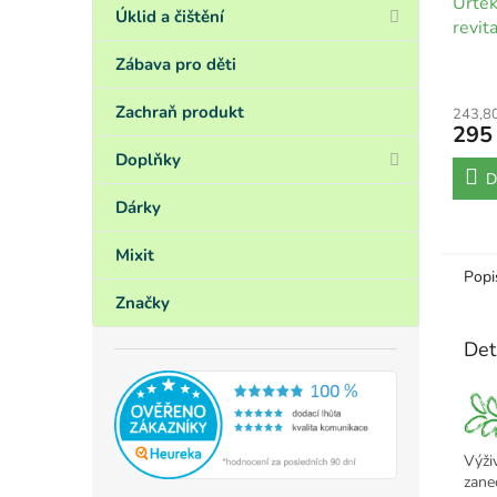
Urte
Úklid a čištění
revit
normá
Zábava pro děti
Zachraň produkt
243,8
295
Doplňky
D
Dárky
Mixit
Popi
Značky
Det
Výži
zane