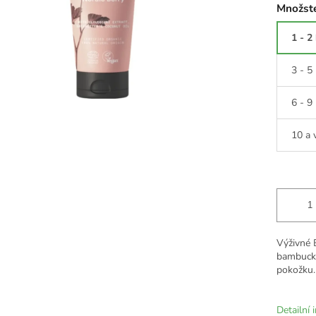
Množste
1 - 2
3 - 5
6 - 9
10 a 
Výživné 
bambucký
pokožku.
Detailní 