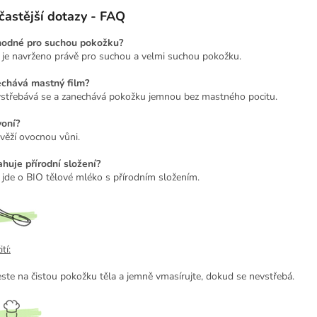
častější dotazy - FAQ
hodné pro suchou pokožku?
 je navrženo právě pro suchou a velmi suchou pokožku.
chává mastný film?
vstřebává se a zanechává pokožku jemnou bez mastného pocitu.
voní?
věží ovocnou vůni.
huje přírodní složení?
 jde o BIO tělové mléko s přírodním složením.
tí:
ste na čistou pokožku těla a jemně vmasírujte, dokud se nevstřebá.