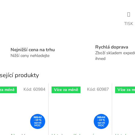
TISK
Rychlá doprava
Nejnižší cena na trhu
Zboží skladem expe
Nižší ceny nehledejte
ihned
sející produkty
Kód:
60984
Kód:
60987
 za méně
Více za méně
Více za 
365 Kč
365 Kč
–19 %
–19 %