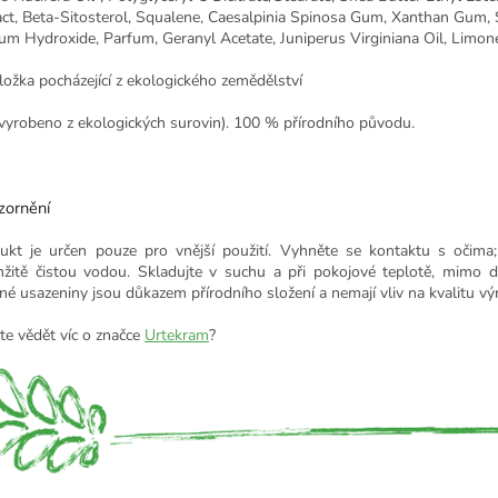
act, Beta-Sitosterol, Squalene, Caesalpinia Spinosa Gum, Xanthan Gum, 
um Hydroxide, Parfum, Geranyl Acetate, Juniperus Virginiana Oil, Limon
složka pocházející z ekologického zemědělství
 vyrobeno z ekologických surovin). 100 % přírodního původu.
ornění
ukt je určen pouze pro vnější použití. Vyhněte se kontaktu s očim
žitě čistou vodou. Skladujte v suchu a při pokojové teplotě, mimo d
né usazeniny jsou důkazem přírodního složení a nemají vliv na kvalitu vý
te vědět víc o značce
Urtekram
?