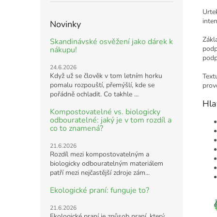
Urte
inte
Novinky
Zákl
Skandinávské osvěžení jako dárek k
podp
nákupu!
podp
24.6.2026
Když už se člověk v tom letním horku
Text
pomalu rozpouští, přemýšlí, kde se
prov
pořádně ochladit. Co takhle ...
Hla
Kompostovatelné vs. biologicky
odbouratelné: jaký je v tom rozdíl a
co to znamená?
21.6.2026
Rozdíl mezi kompostovatelným a
biologicky odbouratelným materiálem
patří mezi nejčastější zdroje zám...
Ekologické praní: funguje to?
21.6.2026
Ekologické praní je způsob praní, který