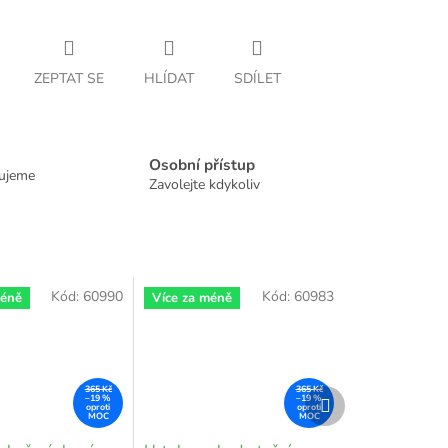
ZEPTAT SE
HLÍDAT
SDÍLET
Osobní přístup
dujeme
Zavolejte kdykoliv
Kód:
60990
Kód:
60983
méně
Více za méně
365 Kč
365 Kč
Další
–19 %
–19 %
produkt