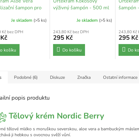
kram Aloe Vera
Urtekram Kokosový
Urtekra
alizační šampon pro
výživný šampón - 500 ml
šampón 
lní vlasy - 500 ml
Je skladem
(>5 ks)
Je skladem
(>5 ks)
0 Kč bez DPH
243,80 Kč bez DPH
243,80 Kč
 Kč
295 Kč
295 Kč
o košíku
Do košíku
Do ko
s
Podobné (6)
Diskuze
Značka
Ostatní informace
ailní popis produktu
Tělový krém Nordic Berry
vné tělové mléko s moruškou severskou, aloe vera a bambuckým máslem.
chává ji hebkou s ovocnou svěží vůní.