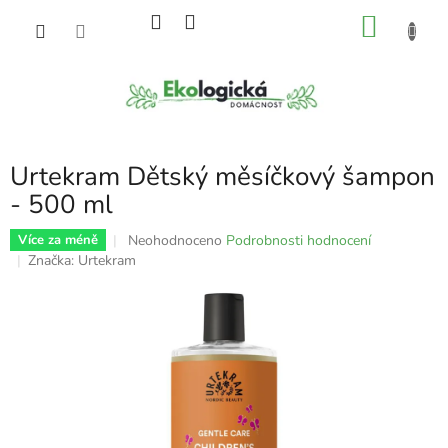
Přejít
NÁKU
na
obsah
KOŠÍK
Urtekram Dětský měsíčkový šampon
- 500 ml
Průměrné
Neohodnoceno
Podrobnosti hodnocení
Více za méně
hodnocení
Značka:
Urtekram
produktu
je
0,0
z
5
hvězdiček.