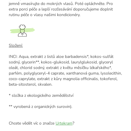
jemně vmasírujte do mokrých vlasů. Poté opláchněte. Pro
extra porci péče a lepší rozčesávání doporučujeme doplnit
rutinu péče o vlasy našimi kondicionéry.
Složení:
INCI: Aqua, extrakt z listů aloe barbadensis*, kokos-sulfát
sodný, glycerin**, kokos-glukosid, laurylglukosid, glyceryl
oleát, chlorid sodný, extrakt z květu měsíčku lékařského*,
parfém, polyglyceryl-4 caprate, xanthanová guma, lysolecithin,
coco-caprylate, extrakt z kůry magnolia officinalis, tokoferol,
beta-sitosterol, skvalen.
* složka z ekologického zemědělství
** vyrobená z organických surovin).
Chcete vědět víc o značce
Urtekram
?