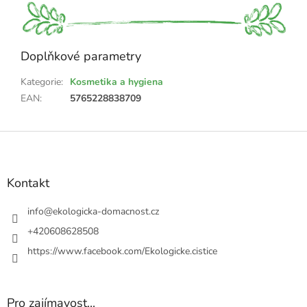
Doplňkové parametry
Kategorie
:
Kosmetika a hygiena
EAN
:
5765228838709
Z
á
p
a
Kontakt
t
í
info
@
ekologicka-domacnost.cz
+420608628508
https://www.facebook.com/Ekologicke.cistice
Pro zajímavost...