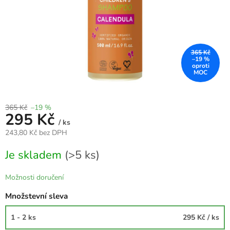
365 Kč
–19 %
365 Kč
–19 %
295 Kč
/ ks
243,80 Kč bez DPH
Měrná
Je skladem
(>5 ks)
cena:
Možnosti doručení
Množstevní sleva
1 - 2 ks
295 Kč
/ ks