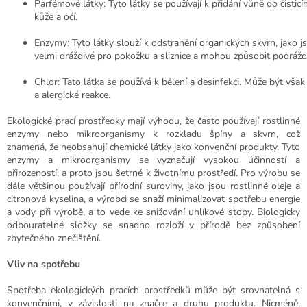
Parfémové látky: Tyto látky se používají k přidání vůně do čisti
kůže a očí.
Enzymy: Tyto látky slouží k odstranění organických skvrn, jako j
velmi dráždivé pro pokožku a sliznice a mohou způsobit podráždě
Chlor: Tato látka se používá k bělení a desinfekci. Může být však
a alergické reakce.
Ekologické prací prostředky mají výhodu, že často používají rostlinné
enzymy nebo mikroorganismy k rozkladu špíny a skvrn, což
znamená, že neobsahují chemické látky jako konvenční produkty. Tyto
enzymy a mikroorganismy se vyznačují vysokou účinností a
přirozeností, a proto jsou šetrné k životnímu prostředí. Pro výrobu se
dále většinou používají přírodní suroviny, jako jsou rostlinné oleje a
citronová kyselina, a výrobci se snaží minimalizovat spotřebu energie
a vody při výrobě, a to vede ke snižování uhlíkové stopy. Biologicky
odbouratelné složky se snadno rozloží v přírodě bez způsobení
zbytečného znečištění.
Vliv na spotřebu
Spotřeba ekologických pracích prostředků může být srovnatelná s
konvenčními, v závislosti na značce a druhu produktu. Nicméně,