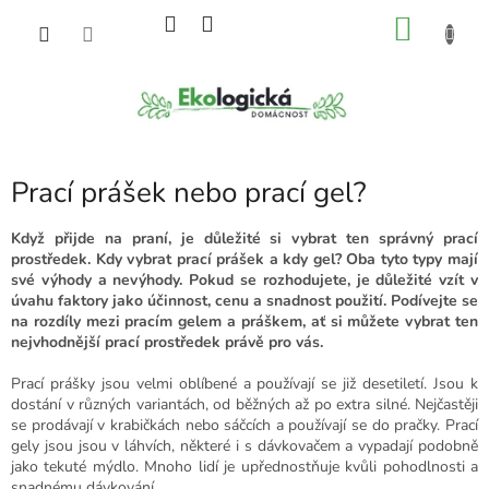
Přejít
NÁKU
na
obsah
KOŠÍK
Prací prášek nebo prací gel?
Když přijde na praní, je důležité si vybrat ten správný prací
prostředek. Kdy vybrat prací prášek a kdy gel? Oba tyto typy mají
své výhody a nevýhody. Pokud se rozhodujete, je důležité vzít v
úvahu faktory jako účinnost, cenu a snadnost použití. Podívejte se
na rozdíly mezi pracím gelem a práškem, ať si můžete vybrat ten
nejvhodnější prací prostředek právě pro vás.
Prací prášky jsou velmi oblíbené a používají se již desetiletí. Jsou k
dostání v různých variantách, od běžných až po extra silné. Nejčastěji
se prodávají v krabičkách nebo sáčcích a používají se do pračky. Prací
gely jsou jsou v láhvích, některé i s dávkovačem a vypadají podobně
jako tekuté mýdlo. Mnoho lidí je upřednostňuje kvůli pohodlnosti a
snadnému dávkování.