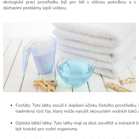
ekologické prací prostředky být pro lidi s citlivou pokožkou a s
dýchacími problémy lepší volbou.
Fosfáty: Tyto látky slouží k zlepšení účinku čisticího prostředk
nadměrný růst řas, který může narušit ekosystém vodních toků a
Optické bělící látky: Tyto látky mají za úkol zesvětlit a zvýrazn
být toxické pro vodní organismy.