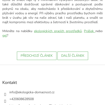
také důležité dodržovat správné dávkování a postupovat podle
pokynů na obalu, aby nedocházelo k předávkování a zbytečnému
plýtvání vodou a energií. Při výběru pracího prostředku bychom měli
brát v úvahu jak vliv na naše zdraví, tak i naši planetu, a snažit se
najít kompromis mezi efektivitou a šetrností k životnímu prostředí.
Mrkněte na nabídku
ekologických pracích prostředků
.
Prášek
nebo
gel
?
PŘEDCHOZÍ ČLÁNEK
DALŠÍ ČLÁNEK
Z
á
p
a
Kontakt
t
í
info
@
ekologicka-domacnost.cz
+420608628508