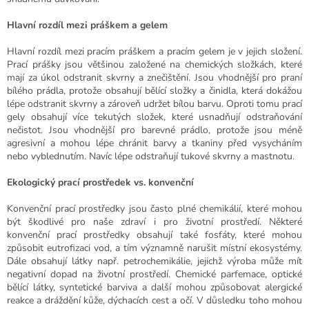
Hlavní rozdíl mezi práškem a gelem
Hlavní rozdíl mezi pracím práškem a pracím gelem je v jejich složení.
Prací prášky jsou většinou založené na chemických složkách, které
mají za úkol odstranit skvrny a znečištění. Jsou vhodnější pro praní
bílého prádla, protože obsahují bělící složky a činidla, která dokážou
lépe odstranit skvrny a zároveň udržet bílou barvu. Oproti tomu prací
gely obsahují více tekutých složek, které usnadňují odstraňování
nečistot. Jsou vhodnější pro barevné prádlo, protože jsou méně
agresivní a mohou lépe chránit barvy a tkaniny před vysycháním
nebo vyblednutím. Navíc lépe odstraňují tukové skvrny a mastnotu.
Ekologický prací prostředek vs. konvenční
Konvenční prací prostředky jsou často plné chemikálií, které mohou
být škodlivé pro naše zdraví i pro životní prostředí. Některé
konvenční prací prostředky obsahují také fosfáty, které mohou
způsobit eutrofizaci vod, a tím významně narušit místní ekosystémy.
Dále obsahují látky např.
petrochemikálie, jejichž výroba může mít
negativní dopad na životní prostředí. Chemické parfemace, optické
bělící látky, syntetické barviva a další mohou způsobovat alergické
reakce a dráždění kůže, dýchacích cest a očí. V důsledku toho mohou