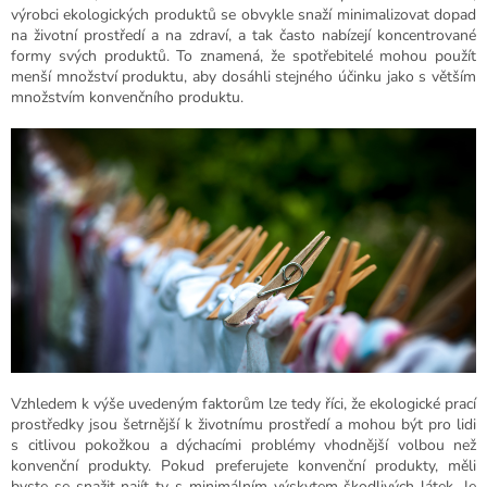
výrobci ekologických produktů se obvykle snaží minimalizovat dopad
na životní prostředí a na zdraví, a tak často nabízejí koncentrované
formy svých produktů. To znamená, že spotřebitelé mohou použít
menší množství produktu, aby dosáhli stejného účinku jako s větším
množstvím konvenčního produktu.
Vzhledem k výše uvedeným faktorům lze tedy říci, že ekologické prací
prostředky jsou šetrnější k životnímu prostředí a mohou být pro lidi
s citlivou pokožkou a dýchacími problémy vhodnější volbou než
konvenční produkty. Pokud preferujete konvenční produkty, měli
byste se snažit najít ty s minimálním
výskytem škodlivých látek. Je