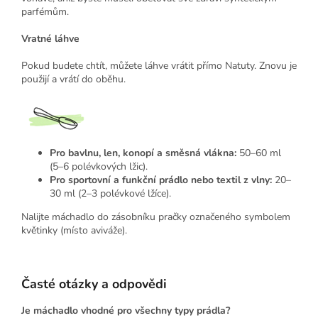
parfémům.
Vratné láhve
Pokud budete chtít, můžete láhve vrátit přímo Natuty. Znovu je
použijí a vrátí do oběhu.
Pro bavlnu, len, konopí a směsná vlákna:
50–60 ml
(5–6 polévkových lžic).
Pro sportovní a funkční prádlo nebo textil z vlny:
20–
30 ml (2–3 polévkové lžíce).
Nalijte máchadlo do zásobníku pračky označeného symbolem
květinky (místo aviváže).
Časté otázky a odpovědi
Je máchadlo vhodné pro všechny typy prádla?