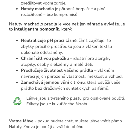
znečišťovat vodní zdroje.
Natuty máchadlo
je přírodní, bezpečné a plně
rozložitelné – bez kompromisů.
Natuty máchadlo prádla je více než jen náhrada aviváže. Je
to
inteligentní pomocník
, který:
Neutralizuje pH prací lázně
, čímž zajišťuje, že
zbytky pracího prostředku jsou z vláken textilu
dokonale odstraněny.
Chrání citlivou pokožku
– ideální pro alergiky,
atopiky, osoby s ekzémy a malé děti.
Prodlužuje životnost vašeho prádla
– vláknům
navrací jejich přirozené vlastnosti, měkkost a vzhled.
Zanechává jemnou vůni citrónu
, která osvěží vaše
prádlo bez dráždivých syntetických parfémů.
Láhve jsou z tvrzeného plastu pro opakované použití.
Etikety jsou z kukuřičného škrobu.
Vratné láhve
- pokud budete chtít, můžete láhve vrátit přímo
Natuty. Znovu je použijí a vrátí do oběhu.