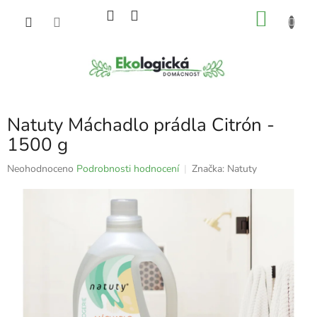
Přejít
NÁKU
na
obsah
KOŠÍK
Natuty Máchadlo prádla Citrón -
1500 g
Průměrné
Neohodnoceno
Podrobnosti hodnocení
Značka:
Natuty
hodnocení
produktu
je
0,0
z
5
hvězdiček.