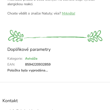
alergickou reakci.
Chcete vědět o značce Natuty; více?
Mrkněte!
Doplňkové parametry
Kategorie
:
Aviváže
EAN
:
8594220932859
Položka byla vyprodána…
Z
á
p
a
Kontakt
t