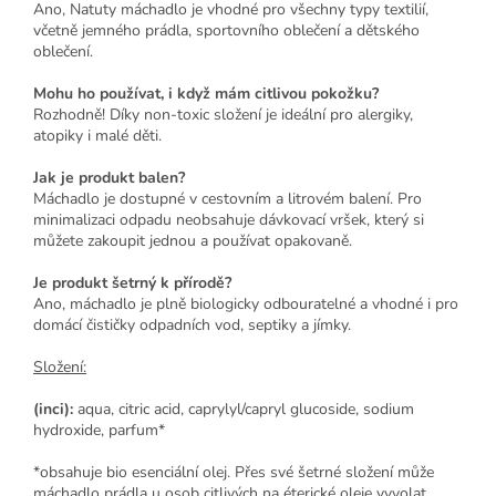
Ano, Natuty máchadlo je vhodné pro všechny typy textilií,
včetně jemného prádla, sportovního oblečení a dětského
oblečení.
Mohu ho používat, i když mám citlivou pokožku?
Rozhodně! Díky non-toxic složení je ideální pro alergiky,
atopiky i malé děti.
Jak je produkt balen?
Máchadlo je dostupné v cestovním a litrovém balení. Pro
minimalizaci odpadu neobsahuje dávkovací vršek, který si
můžete zakoupit jednou a používat opakovaně.
Je produkt šetrný k přírodě?
Ano, máchadlo je plně biologicky odbouratelné a vhodné i pro
domácí čističky odpadních vod, septiky a jímky.
Složení:
(inci):
aqua, citric acid, caprylyl/capryl glucoside, sodium
hydroxide, parfum*
*obsahuje bio esenciální olej. Přes své šetrné složení může
máchadlo prádla u osob citlivých na éterické oleje vyvolat