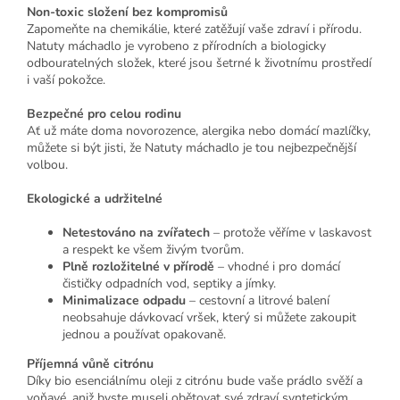
Non-toxic složení bez kompromisů
Zapomeňte na chemikálie, které zatěžují vaše zdraví i přírodu.
Natuty máchadlo je vyrobeno z přírodních a biologicky
odbouratelných složek, které jsou šetrné k životnímu prostředí
i vaší pokožce.
Bezpečné pro celou rodinu
Ať už máte doma novorozence, alergika nebo domácí mazlíčky,
můžete si být jisti, že Natuty máchadlo je tou nejbezpečnější
volbou.
Ekologické a udržitelné
Netestováno na zvířatech
– protože věříme v laskavost
a respekt ke všem živým tvorům.
Plně rozložitelné v přírodě
– vhodné i pro domácí
čističky odpadních vod, septiky a jímky.
Minimalizace odpadu
– cestovní a litrové balení
neobsahuje dávkovací vršek, který si můžete zakoupit
jednou a používat opakovaně.
Příjemná vůně citrónu
Díky bio esenciálnímu oleji z citrónu bude vaše prádlo svěží a
voňavé, aniž byste museli obětovat své zdraví syntetickým