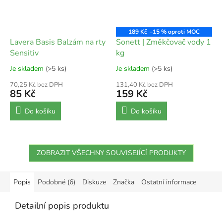
189 Kč
–15 %
Lavera Basis Balzám na rty
Sonett | Změkčovač vody 1
Sensitiv
kg
Je skladem
(>5 ks)
Je skladem
(>5 ks)
70,25 Kč bez DPH
131,40 Kč bez DPH
85 Kč
159 Kč
Do košíku
Do košíku
ZOBRAZIT VŠECHNY SOUVISEJÍCÍ PRODUKTY
Popis
Podobné (6)
Diskuze
Značka
Ostatní informace
Detailní popis produktu