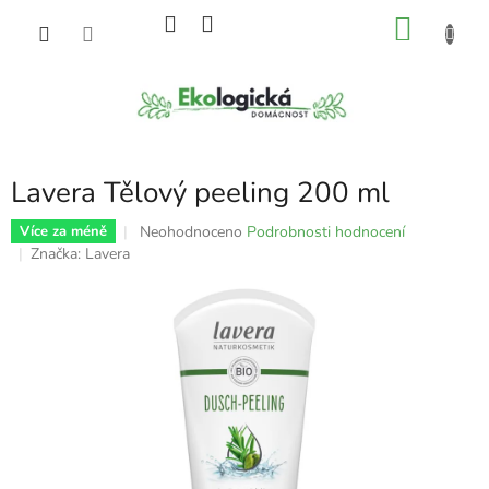
Přejít
NÁKU
na
obsah
KOŠÍK
Lavera Tělový peeling 200 ml
Průměrné
Neohodnoceno
Podrobnosti hodnocení
Více za méně
hodnocení
Značka:
Lavera
produktu
je
0,0
z
5
hvězdiček.