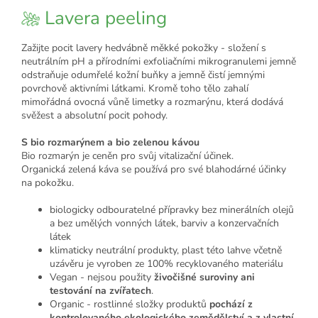
Lavera peeling
Zažijte pocit lavery hedvábně měkké pokožky - s
ložení s
neutrálním pH a přírodními exfoliačními mikrogranulemi jemně
odstraňuje odumřelé kožní buňky a jemně čistí jemnými
povrchově aktivními látkami. Kromě toho tělo zahalí
mimořádná ovocná vůně limetky a rozmarýnu, která dodává
svěžest a absolutní pocit pohody.
S bio rozmarýnem a bio zelenou kávou
Bio rozmarýn je ceněn pro svůj vitalizační účinek.
Organická zelená káva se používá pro své blahodárné účinky
na pokožku.
biologicky odbouratelné přípravky bez minerálních olejů
a bez umělých vonných látek, barviv a konzervačních
látek
klimaticky neutrální produkty, plast této lahve včetně
uzávěru je vyroben ze 100% recyklovaného materiálu
Vegan - nejsou použity
živočišné suroviny ani
testování na zvířatech
.
Organic - rostlinné složky produktů
pochází z
kontrolovaného ekologického zemědělství a z vlastní