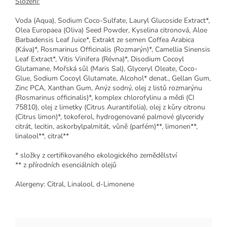
Složení:
Voda (Aqua), Sodium Coco-Sulfate, Lauryl Glucoside Extract*,
Olea Europaea (Oliva) Seed Powder, Kyselina citronová, Aloe
Barbadensis Leaf Juice*, Extrakt ze semen Coffea Arabica
(Káva)*, Rosmarinus Officinalis (Rozmarýn)*, Camellia Sinensis
Leaf Extract*, Vitis Vinifera (Révna)*, Disodium Cocoyl
Glutamane, Mořská sůl (Maris Sal), Glyceryl Oleate, Coco-
Glue, Sodium Cocoyl Glutamate, Alcohol* denat., Gellan Gum,
Zinc PCA, Xanthan Gum, Anýz sodný, olej z listů rozmarýnu
(Rosmarinus officinalis)*, komplex chlorofylinu a mědi (CI
75810), olej z limetky (Citrus Aurantifolia), olej z kůry citronu
(Citrus limon)*, tokoferol, hydrogenované palmové glyceridy
citrát, lecitin, askorbylpalmitát, vůně (parfém)**, limonen**,
linalool**, citral**
* složky z certifikovaného ekologického zemědělství
** z přírodních esenciálních olejů
Alergeny: Citral, Linalool, d-Limonene