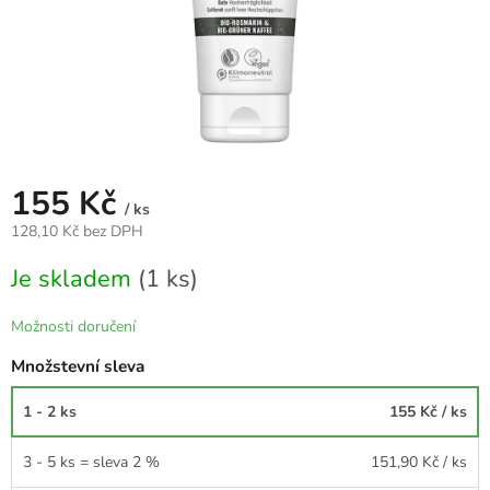
155 Kč
/ ks
128,10 Kč bez DPH
Měrná
Je skladem
(1 ks)
cena:
Možnosti doručení
Množstevní sleva
1 - 2 ks
155 Kč
/ ks
3 - 5 ks = sleva 2 %
151,90 Kč
/ ks