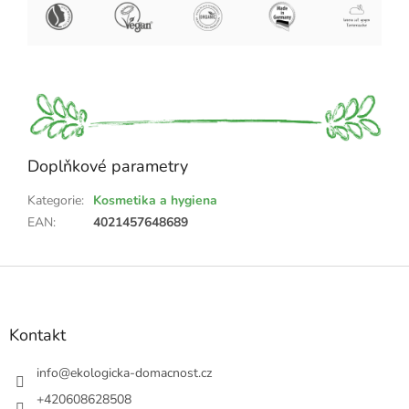
Doplňkové parametry
Kategorie
:
Kosmetika a hygiena
EAN
:
4021457648689
Z
á
p
a
Kontakt
t
í
info
@
ekologicka-domacnost.cz
+420608628508