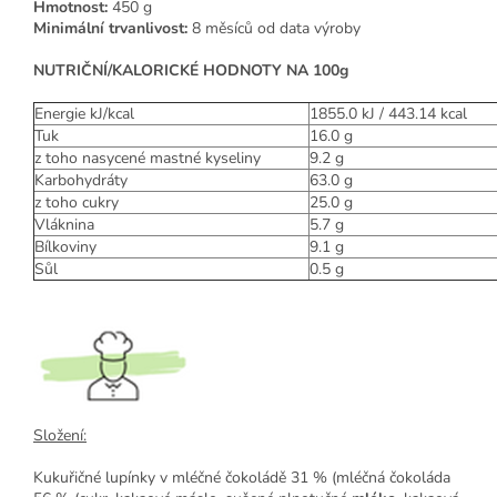
Hmotnost:
450 g
Minimální trvanlivost:
8 měsíců od data výroby
NUTRIČNÍ/KALORICKÉ HODNOTY NA 100g
Energie kJ/kcal
1855.0 kJ / 443.14 kcal
Tuk
16.0 g
z toho nasycené mastné kyseliny
9.2
g
Karbohydráty
63.0
g
z toho cukry
25.0
g
Vláknina
5.7
g
Bílkoviny
9.1
g
Sůl
0.5
g
Složení:
Kukuřičné lupínky v mléčné čokoládě 31 % (mléčná čokoláda