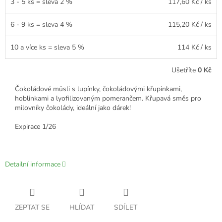
3 - 5 ks = sleva 2 %
117,60 Kč
/ ks
6 - 9 ks = sleva 4 %
115,20 Kč
/ ks
10 a více ks = sleva 5 %
114 Kč
/ ks
Ušetříte
0 Kč
Čokoládové müsli s lupínky, čokoládovými křupinkami,
hoblinkami a lyofilizovaným pomerančem. Křupavá směs pro
milovníky čokolády, ideální jako dárek!
Expirace 1/26
Detailní informace
ZEPTAT SE
HLÍDAT
SDÍLET