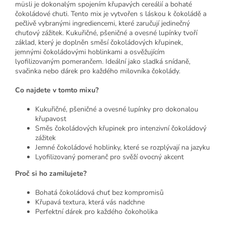
müsli je dokonalým spojením křupavých cereálií a bohaté
čokoládové chuti. Tento mix je vytvořen s láskou k čokoládě a
pečlivě vybranými ingrediencemi, které zaručují jedinečný
chuťový zážitek. Kukuřičné, pšeničné a ovesné lupínky tvoří
základ, který je doplněn směsí čokoládových křupinek,
jemnými čokoládovými hoblinkami a osvěžujícím
lyofilizovaným pomerančem. Ideální jako sladká snídaně,
svačinka nebo dárek pro každého milovníka čokolády.
Co najdete v tomto mixu?
Kukuřičné, pšeničné a ovesné lupínky pro dokonalou
křupavost
Směs čokoládových křupinek pro intenzivní čokoládový
zážitek
Jemné čokoládové hoblinky, které se rozplývají na jazyku
Lyofilizovaný pomeranč pro svěží ovocný akcent
Proč si ho zamilujete?
Bohatá čokoládová chuť bez kompromisů
Křupavá textura, která vás nadchne
Perfektní dárek pro každého čokoholika