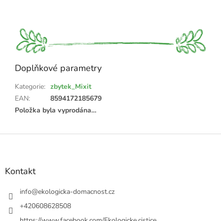
Doplňkové parametry
Kategorie
:
zbytek_Mixit
EAN
:
8594172185679
Položka byla vyprodána…
Z
á
p
a
Kontakt
t
í
info
@
ekologicka-domacnost.cz
+420608628508
https://www.facebook.com/Ekologicke.cistice