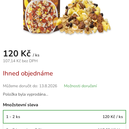
120 Kč
/ ks
107,14 Kč bez DPH
Měrná
Ihned objednáme
cena:
Můžeme doručit do:
13.8.2026
Možnosti doručení
Položka byla vyprodána…
Množstevní sleva
1 - 2 ks
120 Kč
/ ks