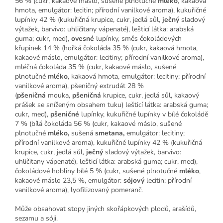
56 % (cukr, kakaové máslo, sušené plnotučné
mléko
, kakaová
hmota, emulgátor: lecitin; přírodní vanilkové aroma), kukuřičné
lupínky 42 % (kukuřičná krupice, cukr, jedlá sůl,
ječný
sladový
výtažek, barvivo: uhličitany vápenaté), lešticí látka: arabská
guma; cukr, med),
ovesné
lupínky, směs čokoládových
křupinek 14 % (hořká čokoláda 35 % (cukr, kakaová hmota,
kakaové máslo, emulgátor: lecitiny; přírodní vanilkové aroma),
mléčná čokoláda 35 % (cukr, kakaové máslo, sušené
plnotučné
mléko
, kakaová hmota, emulgátor: lecitiny; přírodní
vanilkové aroma), pšeničný extrudát 28 %
(
pšeničná
mouka,
pšeničná
krupice, cukr, jedlá sůl, kakaový
prášek se sníženým obsahem tuku) lešticí látka: arabská guma;
cukr, med),
pšeničné
lupínky, kukuřičné lupínky v bílé čokoládě
7 % (bílá čokoláda 56 % (cukr, kakaové máslo, sušené
plnotučné
mléko
,
sušená
smetana
,
emulgátor: lecitiny;
přírodní vanilkové aroma), kukuřičné lupínky 42 % (kukuřičná
krupice, cukr, jedlá sůl,
ječný
sladový výtažek, barvivo:
uhličitany vápenaté), lešticí látka: arabská guma; cukr, med),
čokoládové hobliny bílé 5 % (cukr, sušené plnotučné
mléko
,
kakaové máslo 23,5 %, emulgátor:
sójový
lecitin; přírodní
vanilkové aroma), lyofilizovaný pomeranč.
Může obsahovat stopy jiných skořápkových plodů, arašídů,
sezamu a sóji.