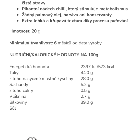
čisté stravy
Pikantní nádech chilli, který stimuluje metabolismus
Žádný palmový olej, barviva ani konzervanty
Extra lehká a křupavá textura díky procesu pufování
Hmotnost:
20 g
Minimální trvanlivost:
6 měsíců od data výroby
NUTRIČNÍ/KALORICKÉ HODNOTY NA 100g
Energetická hodnota
2397 kJ /573 kcal
Tuky
44.0 g
z toho nasycené mastné kyseliny
28.0 g
Sacharidy
5.2 g
z toho cukry
0.5 g
Vláknina
2.7 g
Bílkoviny
39.0 g
Sůl