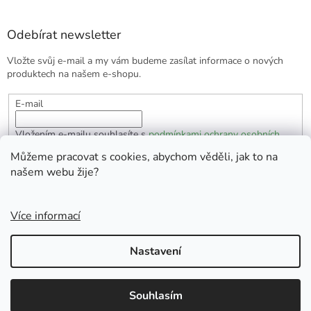
Odebírat newsletter
Vložte svůj e-mail a my vám budeme zasílat informace o nových
produktech na našem e-shopu.
E-mail
Vložením e-mailu souhlasíte s
podmínkami ochrany osobních
údajů
Můžeme pracovat s cookies, abychom věděli, jak to na
našem webu žije?
PŘIHLÁSIT SE
Více informací
Vytvořil Shoptet
Nastavení
Copyright 2026
EKOlogická domácnost
. Všechna práva
Souhlasím
vyhrazena.
Doprava zdarma od 1700 Kč.