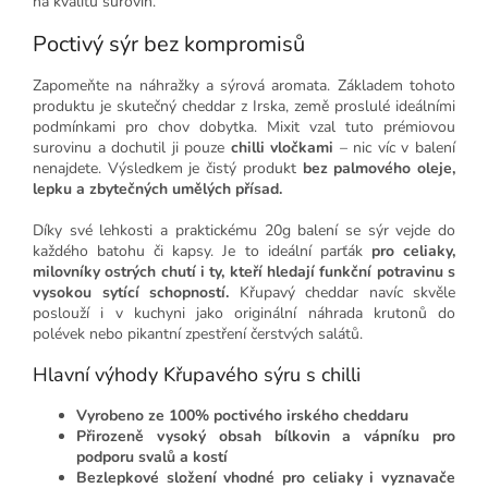
na kvalitu surovin.
Poctivý sýr bez kompromisů
Zapomeňte na náhražky a sýrová aromata. Základem tohoto
produktu je skutečný cheddar z Irska, země proslulé ideálními
podmínkami pro chov dobytka. Mixit vzal tuto prémiovou
surovinu a dochutil ji pouze
chilli vločkami
– nic víc v balení
nenajdete. Výsledkem je čistý produkt
bez palmového oleje,
lepku a zbytečných umělých přísad.
Díky své lehkosti a praktickému 20g balení se sýr vejde do
každého batohu či kapsy. Je to ideální parťák
pro celiaky,
milovníky ostrých chutí i ty, kteří hledají funkční potravinu s
vysokou sytící schopností.
Křupavý cheddar navíc skvěle
poslouží i v kuchyni jako originální náhrada krutonů do
polévek nebo pikantní zpestření čerstvých salátů.
Hlavní výhody Křupavého sýru s chilli
Vyrobeno ze 100% poctivého irského cheddaru
Přirozeně vysoký obsah bílkovin a vápníku pro
podporu svalů a kostí
Bezlepkové složení vhodné pro celiaky i vyznavače