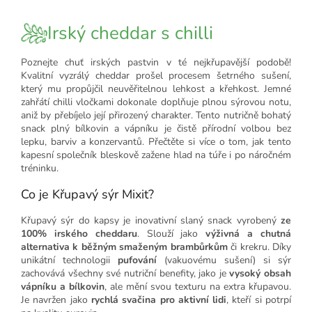
Irský cheddar s chilli
Poznejte chuť irských pastvin v té nejkřupavější podobě!
Kvalitní vyzrálý cheddar prošel procesem šetrného sušení,
který mu propůjčil neuvěřitelnou lehkost a křehkost. Jemné
zahřátí chilli vločkami dokonale doplňuje plnou sýrovou notu,
aniž by přebíjelo její přirozený charakter. Tento nutričně bohatý
snack plný bílkovin a vápníku je čistě přírodní volbou bez
lepku, barviv a konzervantů. Přečtěte si více o tom, jak tento
kapesní společník bleskově zažene hlad na túře i po náročném
tréninku.
Co je Křupavý sýr Mixit?
Křupavý sýr do kapsy je inovativní slaný snack vyrobený
ze
100% irského cheddaru
. Slouží jako
výživná a chutná
alternativa k běžným smaženým brambůrkům
či krekru. Díky
unikátní technologii
pufování
(vakuovému sušení) si sýr
zachovává všechny své nutriční benefity, jako je
vysoký obsah
vápníku a bílkovin
, ale mění svou texturu na extra křupavou.
Je navržen jako
rychlá svačina pro aktivní lidi
, kteří si potrpí