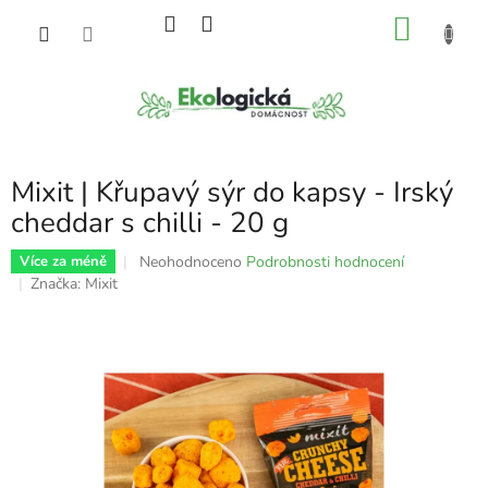
Přejít
NÁKU
na
obsah
KOŠÍK
Mixit | Křupavý sýr do kapsy - Irský
cheddar s chilli - 20 g
Průměrné
Neohodnoceno
Podrobnosti hodnocení
Více za méně
hodnocení
Značka:
Mixit
produktu
je
0,0
z
5
hvězdiček.