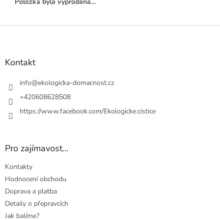
Položka byla vyprodána…
Z
á
p
a
Kontakt
t
í
info
@
ekologicka-domacnost.cz
+420608628508
https://www.facebook.com/Ekologicke.cistice
Pro zajímavost...
Kontakty
Hodnocení obchodu
Doprava a platba
Detaily o přepravcích
Jak balíme?