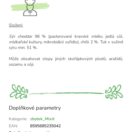
Složení:
Sýr cheddar
98 % (pasterované kravské
mléko
, jedlá sůl,
mlékařské
kultury, mikrobiální syřidlo), chilli 2 %. Tuk v sušině
sýru min. 51 %.
Může obsahovat stopy jiných skořápkových plodů, arašídů,
sezamu a sóji.
Doplňkové parametry
Kategorie
:
zbytek_Mixit
EAN
:
8595685235042