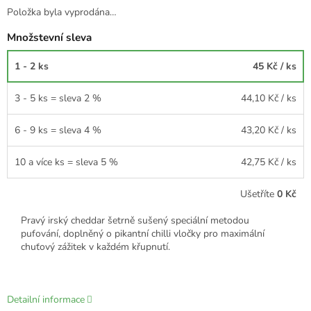
Položka byla vyprodána…
Množstevní sleva
1 - 2 ks
45 Kč
/ ks
3 - 5 ks = sleva 2 %
44,10 Kč
/ ks
6 - 9 ks = sleva 4 %
43,20 Kč
/ ks
10 a více ks = sleva 5 %
42,75 Kč
/ ks
Ušetříte
0 Kč
Pravý irský cheddar šetrně sušený speciální metodou
pufování, doplněný o pikantní chilli vločky pro maximální
chuťový zážitek v každém křupnutí.
Detailní informace