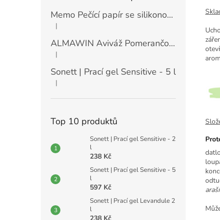
Skla
Memo Pečící papír se silikonovou vrstvou (30 ks)
|
Hodnocení produktu je 5 z 5 hvězdiček.
Ucho
záře
ALMAWIN Aviváž Pomerančový květ 750 ml
otev
|
Hodnocení produktu je 5 z 5 hvězdiček.
arom
Sonett | Prací gel Sensitive - 5 l
|
Hodnocení produktu je 5 z 5 hvězdiček.
Top 10 produktů
Slože
Sonett | Prací gel Sensitive - 2
Prot
l
datl
238 Kč
lou
Sonett | Prací gel Sensitive - 5
konc
l
odtu
597 Kč
araš
Sonett | Prací gel Levandule 2
Může
l
238 Kč