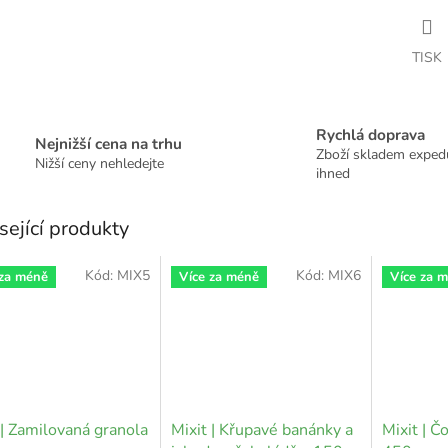
TISK
Rychlá doprava
Nejnižší cena na trhu
Zboží skladem expe
Nižší ceny nehledejte
ihned
sející produkty
Kód:
MIX5
Kód:
MIX6
 za méně
Více za méně
Více za 
 | Zamilovaná granola
Mixit | Křupavé banánky a
Mixit | Č