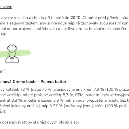
dování:
vávejte v suchu a chladu při teplotě do
20 °C
. Chraňte před přímým slu
ním a sálavým teplem, aby si krémové náplně zachovaly svou ideální konz
ření doporučujeme spotřebovat co nejdříve pro zachování maximální čerst
atu.
ní:
einová Crème boule - Peanut butter
ový koláček 73 % [datle 75 %, arašídový jemný krém 7,9 % (100 % praž
pané
arašídy
), mleté pražené
arašídy
5,7 %, CFM instantní
syrovátkový
pro
entrát 3,8 %, micelární
kasein
3,8 %, pitná voda, přepuštěné máslo bez l
čněný kakaový prášek], náplň 27 % [arašídový jemný krém (100 % praž
ídy
)]
 obsahovat stopy skořápkových plodů a sóji.