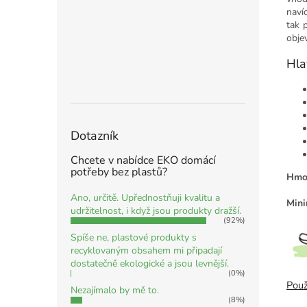
naví
tak 
obje
Hla
Dotazník
Chcete v nabídce EKO domácí
potřeby bez plastů?
Hmot
Ano, určitě. Upřednostňuji kvalitu a
Mini
udržitelnost, i když jsou produkty dražší.
(92%)
Spíše ne, plastové produkty s
recyklovaným obsahem mi připadají
dostatečně ekologické a jsou levnější.
(0%)
Použ
Nezajímalo by mě to.
(8%)