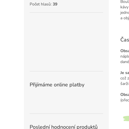
Boul
Počet hlasů:
39
kávy
jedn
a obj
Čas
Obsa
nápl
dané
Je s
což 
šarž
Přijímáme online platby
Obsa
(oře
Poslední hodnocení produktů