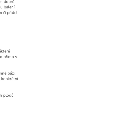
em dobré
u balení
 či přáteli
ěkteré
o přímo v
nné bázi,
 konkrétní
h plodů