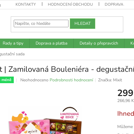
KONTAKTY
HODNOCENÍ OBCHODU
DOPRAVA A PL
z
HLEDAT
Rady a tipy
Doprava a platba
Detaily o přepravcích
K
gustační sada
t | Zamilovaná Bouleniéra - degustačn
Průměrné
Neohodnoceno
Podrobnosti hodnocení
Značka:
Mixit
a méně
hodnocení
299
produktu
je
266,96 
0,0
z
Měrná
Ihne
5
cena:
hvězdiček.
Můžeme d