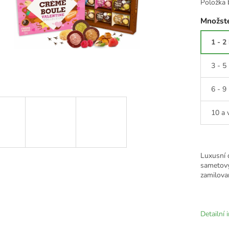
Položka 
Množste
1 - 2
3 - 5
6 - 9
10 a 
Luxusní 
sametový
zamilova
Detailní 