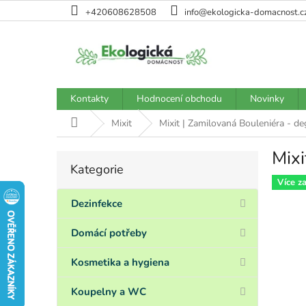
Přejít
+420608628508
info@ekologicka-domacnost.c
na
obsah
Kontakty
Hodnocení obchodu
Novinky
Domů
Mixit
Mixit | Zamilovaná Bouleniéra - de
Mixi
P
Kategorie
Přeskočit
o
kategorie
Více z
s
t
Dezinfekce
r
a
Domácí potřeby
n
n
Kosmetika a hygiena
í
p
Koupelny a WC