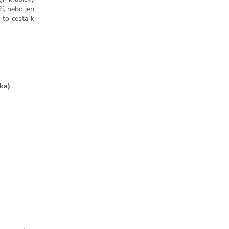
í, nebo jen
 to cesta k
lka)