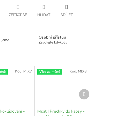
ZEPTAT SE
HLÍDAT
SDÍLET
Osobní přístup
dujeme
Zavolejte kdykoliv
Kód:
MIX7
Kód:
MIX8
méně
Více za méně
Další
produkt
oko-ládování -
Mixit | Preclíky do kapsy -