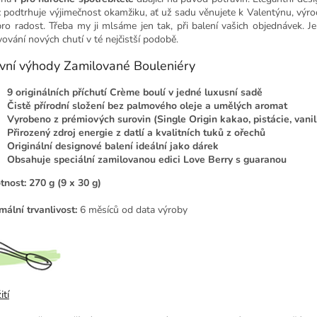
c podtrhuje výjimečnost okamžiku, ať už sadu věnujete k Valentýnu, výroč
pro radost. Třeba my ji mlsáme jen tak, při balení vašich objednávek. Je
vování nových chutí v té nejčistší podobě.
vní výhody Zamilované Bouleniéry
9 originálních příchutí Crème boulí v jedné luxusní sadě
Čistě přírodní složení bez palmového oleje a umělých aromat
Vyrobeno z prémiových surovin (Single Origin kakao, pistácie, vani
Přirozený zdroj energie z datlí a kvalitních tuků z ořechů
Originální designové balení ideální jako dárek
Obsahuje speciální zamilovanou edici Love Berry s guaranou
nost:
270 g (9 x 30 g)
mální trvanlivost:
6 měsíců od data výroby
ití