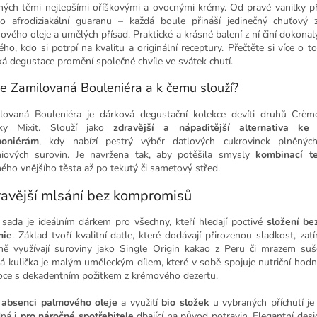
ných těmi nejlepšími oříškovými a ovocnými krémy. Od pravé vanilky př
o afrodiziakální guaranu – každá boule přináší jedinečný chuťový z
ového oleje a umělých přísad. Praktické a krásné balení z ní činí dokonal
ého, kdo si potrpí na kvalitu a originální receptury. Přečtěte si více o t
ká degustace promění společné chvíle ve svátek chutí.
je Zamilovaná Bouleniéra a k čemu slouží?
lovaná Bouleniéra je dárková degustační kolekce devíti druhů Crèm
čky Mixit. Slouží jako
zdravější a nápaditější alternativa ke
boniérám
, kdy nabízí pestrý výběr datlových cukrovinek plněný
iových surovin. Je navržena tak, aby potěšila smysly
kombinací te
ného vnějšího těsta až po tekutý či sametový střed.
avější mlsání bez kompromisů
 sada je ideálním dárkem pro všechny, kteří hledají poctivé
složení be
mie
. Základ tvoří kvalitní datle, které dodávají přirozenou sladkost, zat
ně využívají suroviny jako Single Origin kakao z Peru či mrazem su
á kulička je malým uměleckým dílem, které v sobě spojuje nutriční hod
oce s dekadentním požitkem z krémového dezertu.
y
absenci palmového oleje
a využití
bio složek
u vybraných příchutí je
dná
i pro náročné spotřebitele
dbající na původ potravin. Elegantní desi