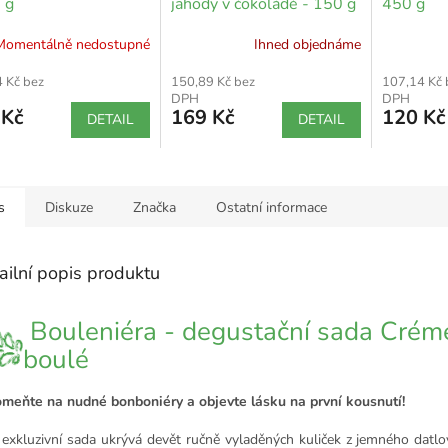
 g
jahody v čokoládě - 150 g
450 g
Momentálně nedostupné
Ihned objednáme
 Kč bez
150,89 Kč bez
107,14 Kč 
DPH
DPH
 Kč
169 Kč
120 Kč
DETAIL
DETAIL
s
Diskuze
Značka
Ostatní informace
ailní popis produktu
Bouleniéra - degustační sada Crém
boulé
meňte na nudné bonboniéry a objevte lásku na první kousnutí!
 exkluzivní sada ukrývá devět ručně vyladěných kuliček z jemného datlo