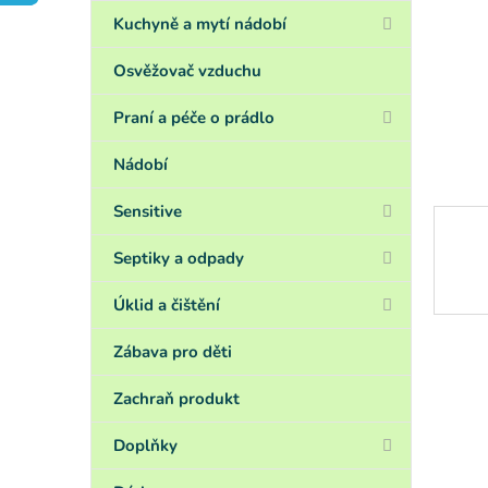
a
n
Kuchyně a mytí nádobí
e
l
Osvěžovač vzduchu
Praní a péče o prádlo
Nádobí
Sensitive
Septiky a odpady
Úklid a čištění
Zábava pro děti
Zachraň produkt
Doplňky