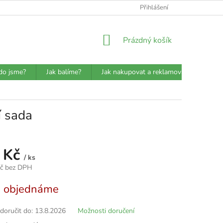
ATBA
DETAILY O PŘEPRAVCÍCH
JAK BALÍME?
Přihlášení
VŠEOBECN
NÁKUPNÍ
Prázdný košík
KOŠÍK
do jsme?
Jak balíme?
Jak nakupovat a reklamovat?
Prů
í sada
 Kč
/ ks
Kč bez DPH
d objednáme
oručit do:
13.8.2026
Možnosti doručení