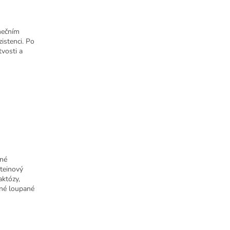
nečním
istenci. Po
vosti a
ené
teinový
aktózy,
ené loupané