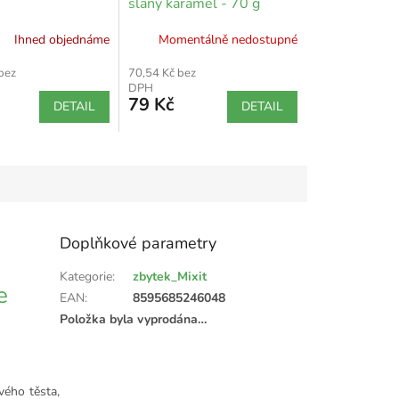
slaný karamel - 70 g
Ihned objednáme
Momentálně nedostupné
bez
70,54 Kč bez
DPH
79 Kč
DETAIL
DETAIL
Doplňkové parametry
Kategorie
:
zbytek_Mixit
e
EAN
:
8595685246048
Položka byla vyprodána…
vého těsta,