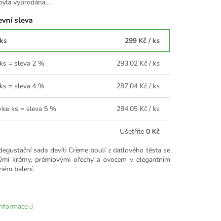
byla vyprodána…
vní sleva
 ks
299 Kč
/ ks
 ks = sleva 2 %
293,02 Kč
/ ks
 ks = sleva 4 %
287,04 Kč
/ ks
více ks = sleva 5 %
284,05 Kč
/ ks
Ušetříte
0 Kč
degustační sada devíti Crème boulí z datlového těsta se
mi krémy, prémiovými ořechy a ovocem v elegantním
ném balení.
informace