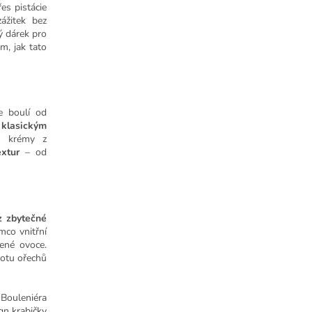
es pistácie
ážitek bez
ý dárek pro
om, jak tato
e boulí od
 klasickým
ch krémy z
xtur
– od
z zbytečné
ímco vnitřní
šené ovoce.
notu ořechů
 Bouleniéra
gn krabičky