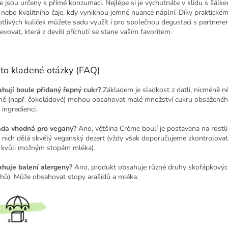
e jsou určeny k přímé konzumaci. Nejlépe si je vychutnáte v klidu s šálk
 nebo kvalitního čaje, kdy vyniknou jemné nuance náplní. Díky praktickém
otlivých kuliček můžete sadu využít i pro společnou degustaci s partnerem
evovat, která z devíti příchutí se stane vaším favoritem.
to kladené otázky (FAQ)
hují boule přidaný řepný cukr?
Základem je sladkost z datlí, nicméně n
ně (např. čokoládové) mohou obsahovat malé množství cukru obsaženéh
 ingredienci.
ada vhodná pro vegany?
Ano, většina Crème boulí je postavena na rostli
z nich dělá skvělý veganský dezert (vždy však doporučujeme zkontrolovat
i kvůli možným stopám mléka).
huje balení alergeny?
Ano, produkt obsahuje různé druhy skořápkovýc
chů). Může obsahovat stopy arašídů a mléka.