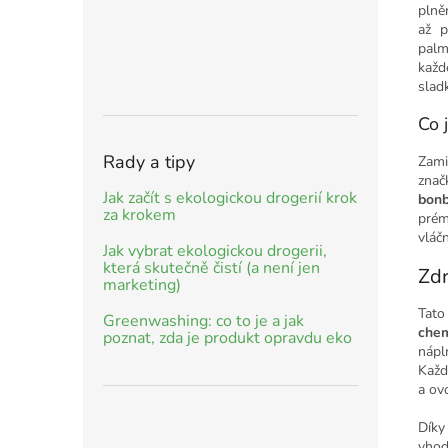
plně
až p
palm
každ
slad
Co 
Rady a tipy
Zami
zna
Jak začít s ekologickou drogerií krok
bon
za krokem
prém
vláč
Jak vybrat ekologickou drogerii,
která skutečně čistí (a není jen
Zdr
marketing)
Tato
Greenwashing: co to je a jak
che
poznat, zda je produkt opravdu eko
nápl
Každ
a ov
Dík
vho