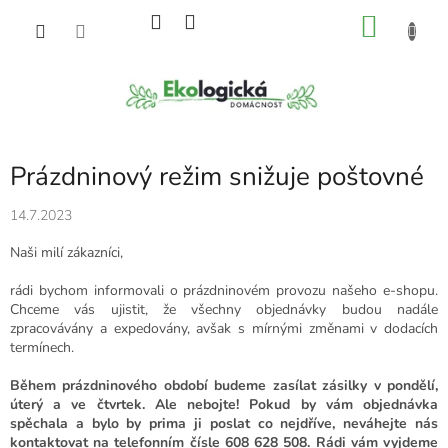
Přejít
NÁKU
na
obsah
KOŠÍK
Prázdninový režim snižuje poštovné
14.7.2023
Naši milí zákazníci,
rádi bychom informovali o prázdninovém provozu našeho e-shopu.
Chceme vás ujistit, že všechny objednávky budou nadále
zpracovávány a expedovány, avšak s mírnými změnami v dodacích
termínech.
Během prázdninového období
budeme zasílat zásilky v pondělí,
úterý a ve čtvrtek. Ale nebojte! Pokud by vám objednávka
spěchala a bylo by prima ji poslat co nejdříve, neváhejte nás
kontaktovat na telefonním čísle 608 628 508. Rádi vám vyjdeme