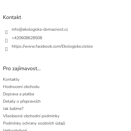
á
p
a
Kontakt
t
í
info
@
ekologicka-domacnost.cz
+420608628508
https://www.facebook.com/Ekologicke.cistice
Pro zajímavost...
Kontakty
Hodnocení obchodu
Doprava a platba
Detaily o přepravcích
Jak balíme?
Všeobecné obchodní podmínky
Podmínky ochrany osobních údajů
Velkoobchod