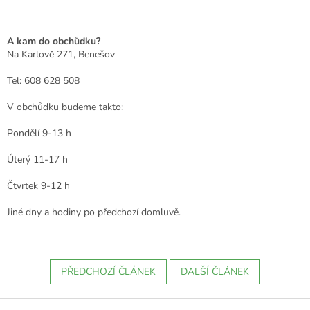
A kam do obchůdku?
Na Karlově 271, Benešov
Tel: 608 628 508
V obchůdku budeme takto:
Pondělí 9-13 h
Úterý 11-17 h
Čtvrtek 9-12 h
Jiné dny a hodiny po předchozí domluvě.
PŘEDCHOZÍ ČLÁNEK
DALŠÍ ČLÁNEK
Z