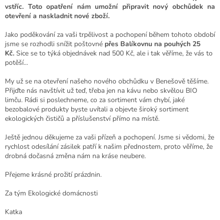
vstříc. Toto opatření nám umožní připravit nový obchůdek na
otevření a naskladnit nové zboží.
Jako poděkování za vaši trpělivost a pochopení během tohoto období
jsme se rozhodli snížit poštovné
přes Balíkovnu na pouhých 25
Kč.
Sice se to týká objednávek nad 500 Kč, ale i tak věříme, že vás to
potěší...
My už se na otevření našeho nového obchůdku v Benešově těšíme.
Přijďte nás navštívit už teď, třeba jen na kávu nebo skvělou BIO
limču. Rádi si poslechneme, co za sortiment vám chybí, jaké
bezobalové produkty byste uvítali a objevte široký sortiment
ekologických čističů a příslušenství přímo na místě.
Ještě jednou děkujeme za vaši přízeň a pochopení. Jsme si vědomi, že
rychlost odesílání zásilek patří k našim přednostem, proto věříme, že
drobná dočasná změna nám na kráse neubere.
Přejeme krásné prožití prázdnin.
Za tým Ekologické domácnosti
Katka