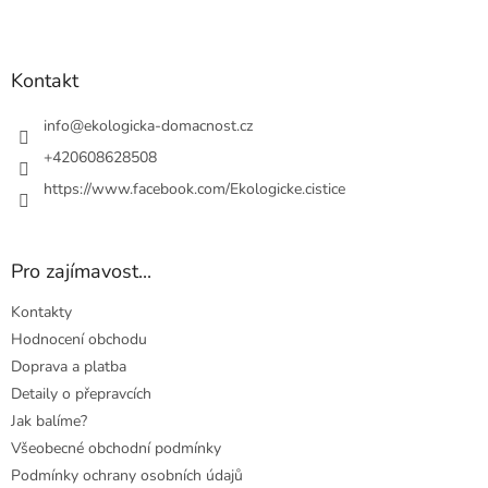
y
Z
v
á
ý
p
p
a
Kontakt
i
t
s
u
í
info
@
ekologicka-domacnost.cz
+420608628508
https://www.facebook.com/Ekologicke.cistice
Pro zajímavost...
Kontakty
Hodnocení obchodu
Doprava a platba
Detaily o přepravcích
Jak balíme?
Všeobecné obchodní podmínky
Podmínky ochrany osobních údajů