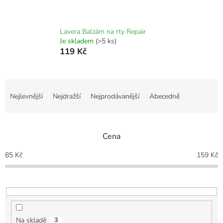
Lavera Balzám na rty Repair
Je skladem
(>5 ks)
119 Kč
Ř
a
Nejlevnější
Nejdražší
Nejprodávanější
Abecedně
z
e
n
Cena
í
p
85
Kč
159
Kč
r
o
d
u
k
t
Na skladě
3