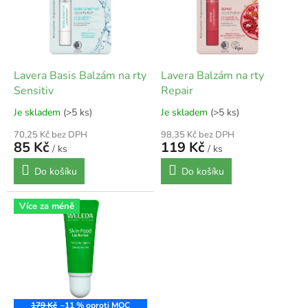
s
p
r
o
d
Lavera Basis Balzám na rty
Lavera Balzám na rty
u
Sensitiv
Repair
k
Je skladem
(>5 ks)
Je skladem
(>5 ks)
t
ů
70,25 Kč bez DPH
98,35 Kč bez DPH
85 Kč
119 Kč
/ ks
/ ks
Do košíku
Do košíku
Více za méně
179 Kč
–11 %