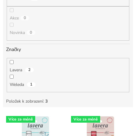
ů
Akce
0
Novinka
0
Značky
Lavera
2
Weleda
1
Položek k zobrazení:
3
V
Více za méně
Více za méně
ý
p
i