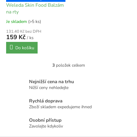
Weleda Skin Food Balzám
na rty
Je skladem
(>5 ks)
131,40 Kč bez DPH
159 Kč
/ ks
Do košíku
3
položek celkem
O
v
l
Nejnižší cena na trhu
á
Nižší ceny nehledejte
d
a
Rychlá doprava
c
Zboží skladem expedujeme ihned
í
p
r
Osobní přístup
v
Zavolejte kdykoliv
k