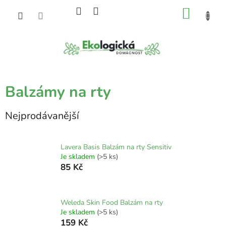
Přejít
NÁKU
na
obsah
KOŠÍK
Balzámy na rty
Nejprodávanější
Lavera Basis Balzám na rty Sensitiv
Je skladem
(>5 ks)
85 Kč
Weleda Skin Food Balzám na rty
Je skladem
(>5 ks)
159 Kč