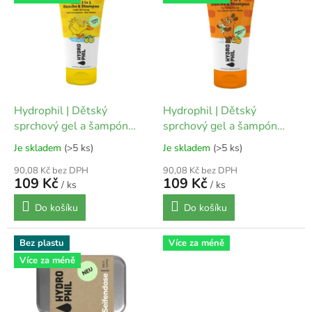
ý
p
i
s
p
r
o
d
Hydrophil | Dětský
Hydrophil | Dětský
u
sprchový gel a šampón
sprchový gel a šampón
k
2v1 - Kachna
2v1 - Myš
Je skladem
(>5 ks)
Je skladem
(>5 ks)
t
ů
90,08 Kč bez DPH
90,08 Kč bez DPH
109 Kč
109 Kč
/ ks
/ ks
Do košíku
Do košíku
Bez plastu
Více za méně
Více za méně