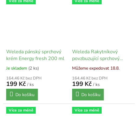
Více za méně
Více za méně
Weleda pánský sprchový
Weleda Rakytníkový
krém Energy fresh 200 ml
povzbuzující sprchový
krém Vitality 200 ml
Je skladem
(2 ks)
Můžeme expedovat 18.8.
164,46 Kč bez DPH
164,46 Kč bez DPH
199 Kč
199 Kč
/ ks
/ ks
Do košíku
Do košíku
Více za méně
Více za méně