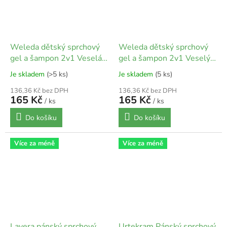
Weleda dětský sprchový
Weleda dětský sprchový
gel a šampon 2v1 Veselá
gel a šampon 2v1 Veselý
limetka | 150 ml
pomeranč | 150 ml
Je skladem
(>5 ks)
Je skladem
(5 ks)
136,36 Kč bez DPH
136,36 Kč bez DPH
165 Kč
165 Kč
/ ks
/ ks
Do košíku
Do košíku
Více za méně
Více za méně
Lavera pánský sprchový
Urtekram Pánský sprchový