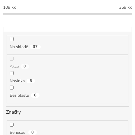
p
109
Kč
369
Kč
r
o
d
u
k
t
Na skladě
37
ů
Akce
0
Novinka
5
Bez plastu
6
Značky
Benecos
8