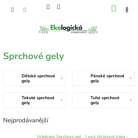
Přejít
NÁKU
na
obsah
KOŠÍK
Sprchové gely
Dětské sprchové
Pánské sprchové
gely
gely
Tekuté sprchové
Tuhé sprchové
gely
gely
Nejprodávanější
Urtekram Sprchový gel - Lesní citrónová tráva -