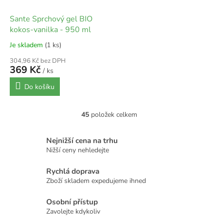
Sante Sprchový gel BIO
kokos-vanilka - 950 ml
Je skladem
(1 ks)
304,96 Kč bez DPH
369 Kč
/ ks
Do košíku
45
položek celkem
O
v
l
Nejnižší cena na trhu
á
Nižší ceny nehledejte
d
a
Rychlá doprava
c
Zboží skladem expedujeme ihned
í
p
r
Osobní přístup
v
Zavolejte kdykoliv