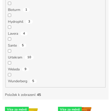
Bioturm
1
Hydrophil
3
Lavera
4
Sante
5
Urtekram
10
Weleda
9
Wunderberg
5
Položek k zobrazení:
45
V
Více za méně
Více za méně