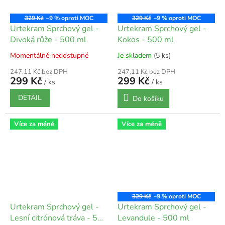
329 Kč
–9 %
329 Kč
–9 %
Urtekram Sprchový gel -
Urtekram Sprchový gel -
Divoká růže - 500 ml
Kokos - 500 ml
Momentálně nedostupné
Je skladem
(5 ks)
247,11 Kč bez DPH
247,11 Kč bez DPH
299 Kč
299 Kč
/ ks
/ ks
DETAIL
Do košíku
Více za méně
Více za méně
329 Kč
–9 %
Urtekram Sprchový gel -
Urtekram Sprchový gel -
Lesní citrónová tráva - 500
Levandule - 500 ml