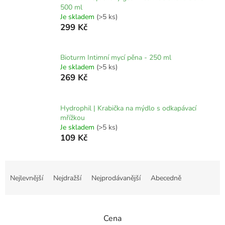
500 ml
Je skladem
(>5 ks)
299 Kč
Bioturm Intimní mycí pěna - 250 ml
Je skladem
(>5 ks)
269 Kč
Hydrophil | Krabička na mýdlo s odkapávací
mřížkou
Je skladem
(>5 ks)
109 Kč
Ř
a
Nejlevnější
Nejdražší
Nejprodávanější
Abecedně
z
e
n
Cena
í