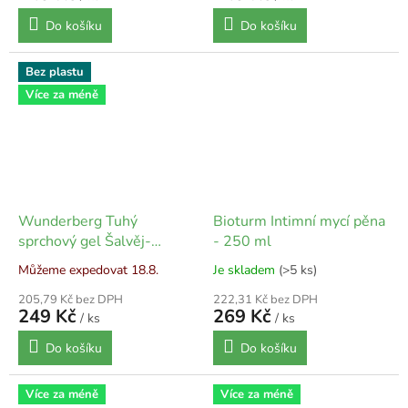
Do košíku
Do košíku
Bez plastu
Více za méně
Wunderberg Tuhý
Bioturm Intimní mycí pěna
sprchový gel Šalvěj-
- 250 ml
citrónová tráva - 80 g
Můžeme expedovat 18.8.
Je skladem
(>5 ks)
205,79 Kč bez DPH
222,31 Kč bez DPH
249 Kč
269 Kč
/ ks
/ ks
Do košíku
Do košíku
Více za méně
Více za méně