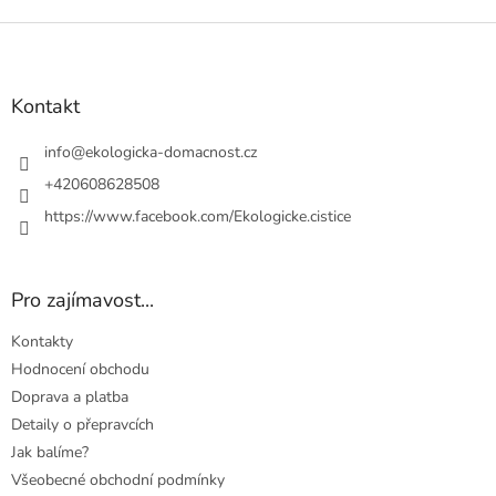
k
y
Z
v
á
ý
p
p
a
Kontakt
i
t
s
u
í
info
@
ekologicka-domacnost.cz
+420608628508
https://www.facebook.com/Ekologicke.cistice
Pro zajímavost...
Kontakty
Hodnocení obchodu
Doprava a platba
Detaily o přepravcích
Jak balíme?
Všeobecné obchodní podmínky