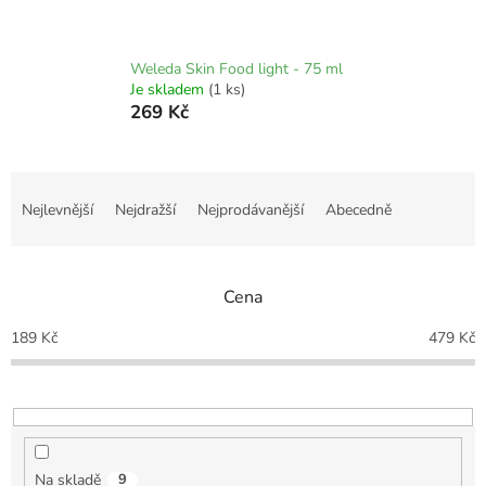
Weleda Skin Food light - 75 ml
Je skladem
(1 ks)
269 Kč
Ř
a
Nejlevnější
Nejdražší
Nejprodávanější
Abecedně
z
e
n
Cena
í
p
189
Kč
479
Kč
r
o
d
u
k
t
Na skladě
9