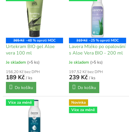
ý
p
i
s
p
r
o
365 Kč
–48 %
319 Kč
–25 %
d
Urtekram BIO gel Aloe
Lavera Mléko po opalování
u
vera 100 ml
s Aloe Vera BIO - 200 ml
k
Je skladem
(>5 ks)
Je skladem
(>5 ks)
t
ů
156,20 Kč bez DPH
197,52 Kč bez DPH
189 Kč
239 Kč
/ ks
/ ks
Do košíku
Do košíku
Více za méně
Novinka
Více za méně