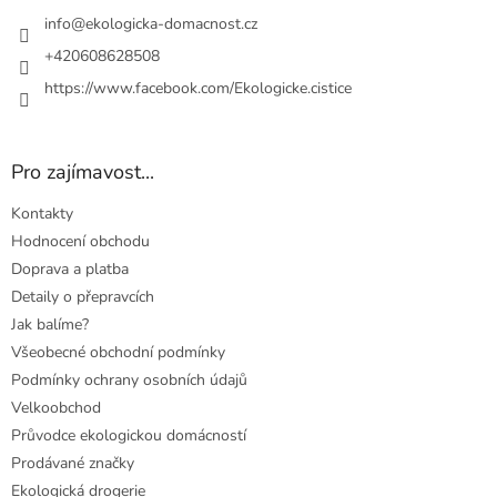
t
s
u
í
info
@
ekologicka-domacnost.cz
+420608628508
https://www.facebook.com/Ekologicke.cistice
Pro zajímavost...
Kontakty
Hodnocení obchodu
Doprava a platba
Detaily o přepravcích
Jak balíme?
Všeobecné obchodní podmínky
Podmínky ochrany osobních údajů
Velkoobchod
Průvodce ekologickou domácností
Prodávané značky
Ekologická drogerie