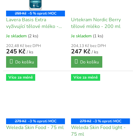
259 Kč
–5 %
Lavera Basis Extra
Urtekram Nordic Berry
vyživující tělové mléko -
tělové mléko - 200 ml
250 ml
Je skladem
(2 ks)
Je skladem
(1 ks)
202,48 Kč bez DPH
204,13 Kč bez DPH
245 Kč
247 Kč
/ ks
/ ks
Do košíku
Do košíku
Více za méně
Více za méně
279 Kč
–3 %
279 Kč
–3 %
Weleda Skin Food - 75 ml
Weleda Skin Food light -
75 ml