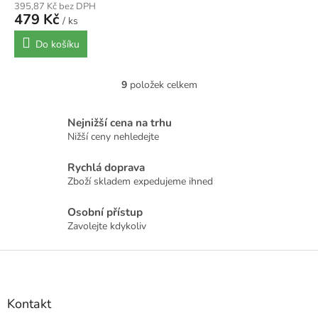
395,87 Kč bez DPH
479 Kč
/ ks
Do košíku
9
položek celkem
O
v
l
Nejnižší cena na trhu
á
Nižší ceny nehledejte
d
a
Rychlá doprava
c
Zboží skladem expedujeme ihned
í
p
r
Osobní přístup
v
Zavolejte kdykoliv
k
y
Z
v
á
ý
p
p
a
Kontakt
i