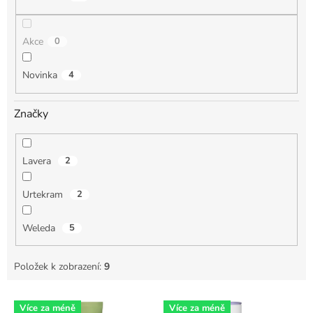
ů
Akce
0
Novinka
4
Značky
Lavera
2
Urtekram
2
Weleda
5
Položek k zobrazení:
9
V
Více za méně
Více za méně