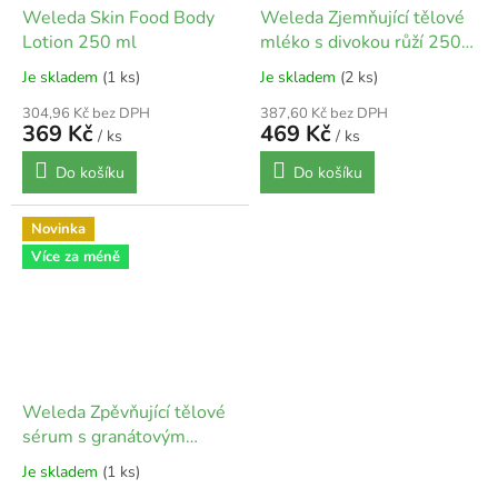
Weleda Skin Food Body
Weleda Zjemňující tělové
Lotion 250 ml
mléko s divokou růží 250
ml
Je skladem
(1 ks)
Je skladem
(2 ks)
304,96 Kč bez DPH
387,60 Kč bez DPH
369 Kč
469 Kč
/ ks
/ ks
Do košíku
Do košíku
Novinka
Více za méně
Weleda Zpěvňující tělové
sérum s granátovým
jablkem 250 ml
Je skladem
(1 ks)