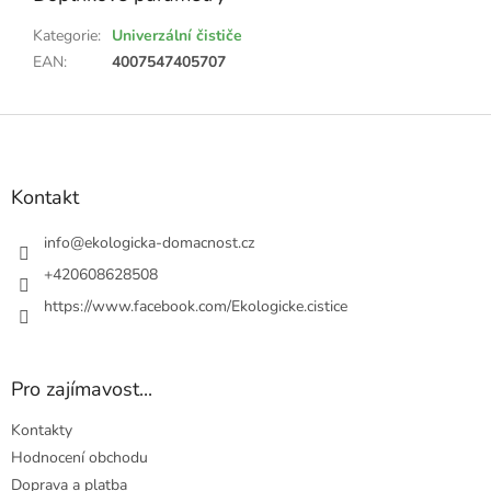
Kategorie
:
Univerzální čističe
EAN
:
4007547405707
Z
á
p
a
Kontakt
t
í
info
@
ekologicka-domacnost.cz
+420608628508
https://www.facebook.com/Ekologicke.cistice
Pro zajímavost...
Kontakty
Hodnocení obchodu
Doprava a platba