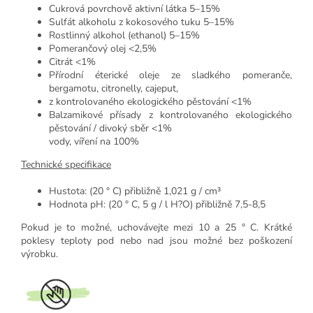
Cukrová povrchově aktivní látka 5–15%
Sulfát alkoholu z kokosového tuku 5–15%
Rostlinný alkohol (ethanol) 5–15%
Pomerančový olej <2,5%
Citrát <1%
Přírodní éterické oleje ze sladkého pomeranče,
bergamotu, citronelly, cajeput,
z kontrolovaného ekologického pěstování <1%
Balzamikové přísady z kontrolovaného ekologického
pěstování / divoký sběr <1%
vody, víření na 100%
Technické specifikace
Hustota: (20 ° C) přibližně 1,021 g / cm³
Hodnota pH: (20 ° C, 5 g / l H?O) přibližně 7,5-8,5
Pokud je to možné, uchovávejte mezi 10 a 25 ° C. Krátké
poklesy teploty pod nebo nad jsou možné bez poškození
výrobku.