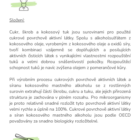
Složení:
Cukr, škrob a kokosový tuk jsou surovinami pro použité
cukrové povrchově aktivní látky. Spolu s alkoholsulfátem z
kokosového oleje, vyrobeným z kokosového oleje a oxidů síry,
tvoří kombinaci vzájemně se doplňujících a posilujících
aktivních čisticích látek s vynikajícími vlastnostmi rozpouštění
tuků a velmi dobrou snášenlivostí pokožky. Rozpouštěcí
schopnost tuků je navíc zvýšena olejem z pomerančové kůry.
Při výrobním procesu cukrových povrchově aktivních látek a
síranu kokosového mastného alkoholu se z rostlinných
surovin extrahují části škrobu, cukru a tuku, ale jejich přirozená
struktura je zachována v plném rozsahu. Pro mikroorganismy
je proto relativně snadné rozložit tyto povrchově aktivní látky
velmi rychle a úplně na 100%. Cukrové povrchově aktivní látky
a síran kokosového mastného alkoholu jsou podle OECD
považovány za snadno biologicky rozložitelné.