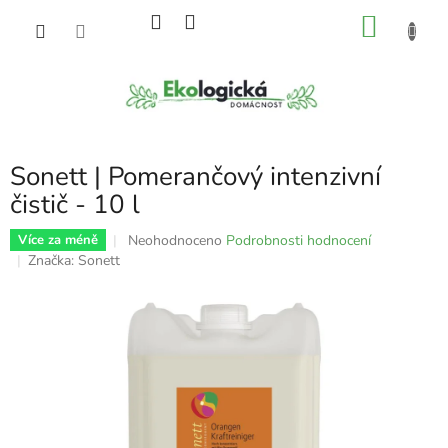
Přejít
NÁKU
na
obsah
KOŠÍK
Sonett | Pomerančový intenzivní
čistič - 10 l
Průměrné
Neohodnoceno
Podrobnosti hodnocení
Více za méně
hodnocení
Značka:
Sonett
produktu
je
0,0
z
5
hvězdiček.