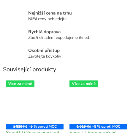
Nejnižší cena na trhu
Nižší ceny nehledejte
Rychlá doprava
Zboží skladem expedujeme ihned
Osobní přístup
Zavolejte kdykoliv
Související produkty
Více za méně
Více za méně
1 829 Kč
–9 %
1 019 Kč
–8 %
Sonett | Olivový prací gel
Sonett | Pomerančový