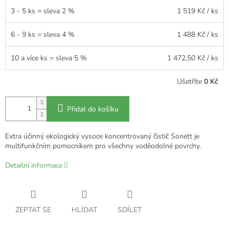
3 - 5 ks = sleva 2 %
1 519 Kč
/ ks
6 - 9 ks = sleva 4 %
1 488 Kč
/ ks
10 a více ks = sleva 5 %
1 472,50 Kč
/ ks
Ušetříte
0 Kč
Přidat do košíku
Extra účinný ekologický vysoce koncentrovaný čistič Sonett je
multifunkčním pomocníkem pro všechny voděodolné povrchy.
Detailní informace
ZEPTAT SE
HLÍDAT
SDÍLET