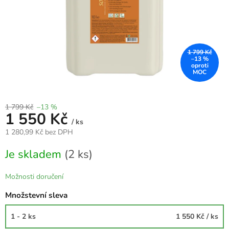
1 799 Kč
–13 %
1 799 Kč
–13 %
1 550 Kč
/ ks
1 280,99 Kč bez DPH
Měrná
Je skladem
(2 ks)
cena:
Možnosti doručení
Množstevní sleva
1 - 2 ks
1 550 Kč
/ ks