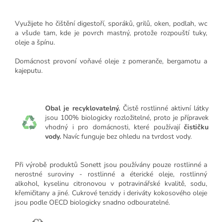
Využijete ho čištění digestoří, sporáků, grilů, oken, podlah, wc
a všude tam, kde je povrch mastný, protože rozpouští tuky,
oleje a špínu.
Domácnost provoní voňavé oleje z pomeranče, bergamotu a
kajeputu.
Obal je recyklovatelný.
Čistě rostlinné aktivní látky
jsou 100% biologicky rozložitelné, proto je přípravek
vhodný i pro domácnosti, které používají
čističku
vody.
Navíc funguje bez ohledu na tvrdost vody.
Při výrobě produktů Sonett jsou používány pouze rostlinné a
nerostné suroviny - rostlinné a éterické oleje, rostlinný
alkohol, kyselinu citronovou v potravinářské kvalitě, sodu,
křemičitany a jiné. Cukrové tenzidy i deriváty kokosového oleje
jsou podle OECD biologicky snadno odbouratelné.