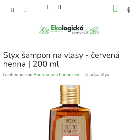
Přejít
NÁKU
na
obsah
KOŠÍK
Styx šampon na vlasy - červená
henna | 200 ml
Průměrné
Neohodnoceno
Podrobnosti hodnocení
Značka:
Styx
hodnocení
produktu
je
0,0
z
5
hvězdiček.