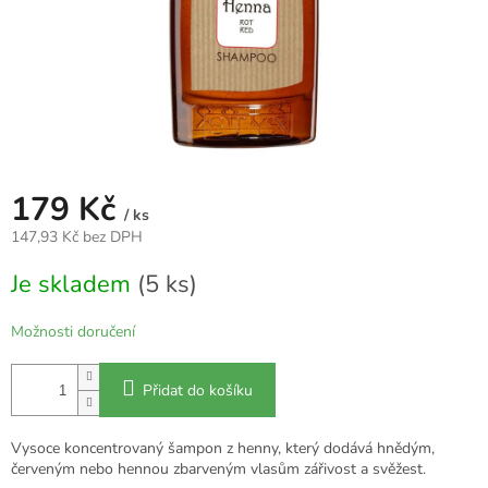
179 Kč
/ ks
147,93 Kč bez DPH
Měrná
Je skladem
(5 ks)
cena:
Možnosti doručení
Přidat do košíku
Vysoce koncentrovaný šampon z henny, který dodává hnědým,
červeným nebo hennou zbarveným vlasům zářivost a svěžest.