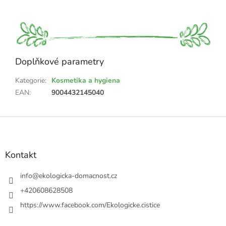
Doplňkové parametry
Kategorie
:
Kosmetika a hygiena
EAN
:
9004432145040
Z
á
p
a
Kontakt
t
í
info
@
ekologicka-domacnost.cz
+420608628508
https://www.facebook.com/Ekologicke.cistice