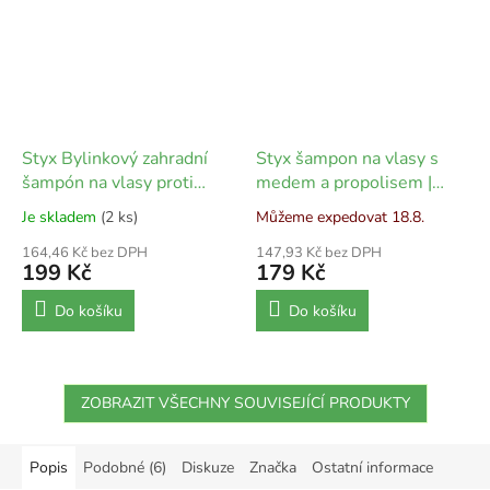
Styx Bylinkový zahradní
Styx šampon na vlasy s
šampón na vlasy proti
medem a propolisem |
lupům | 200 ml
200 ml
Je skladem
(2 ks)
Můžeme expedovat 18.8.
164,46 Kč bez DPH
147,93 Kč bez DPH
199 Kč
179 Kč
Do košíku
Do košíku
ZOBRAZIT VŠECHNY SOUVISEJÍCÍ PRODUKTY
Popis
Podobné (6)
Diskuze
Značka
Ostatní informace