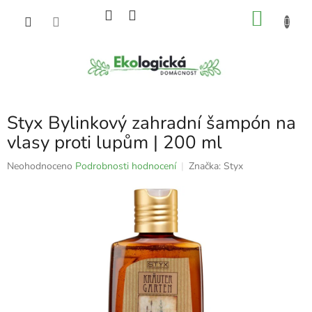
Přejít
NÁKU
na
obsah
KOŠÍK
Styx Bylinkový zahradní šampón na
vlasy proti lupům | 200 ml
Průměrné
Neohodnoceno
Podrobnosti hodnocení
Značka:
Styx
hodnocení
produktu
je
0,0
z
5
hvězdiček.