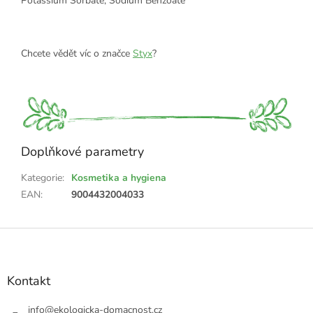
Potassium Sorbate, Sodium Benzoate
Chcete vědět víc o značce
Styx
?
Doplňkové parametry
Kategorie
:
Kosmetika a hygiena
EAN
:
9004432004033
Z
á
p
a
Kontakt
t
í
info
@
ekologicka-domacnost.cz