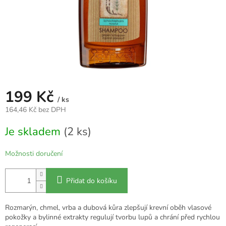
199 Kč
/ ks
164,46 Kč bez DPH
Měrná
Je skladem
(2 ks)
cena:
Možnosti doručení
Přidat do košíku
Rozmarýn, chmel, vrba a dubová kůra zlepšují krevní oběh vlasové
pokožky a bylinné extrakty regulují tvorbu lupů a chrání před rychlou