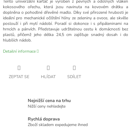
Tento univerzální kartáč je vyroben z pevných a odolných vláken
kokosového ořechu, která jsou navinuta na kovovém drátku a
doplněna o pohodlné dřevěné madlo. Díky své přirozené hrubosti je
ideální pro mechanické očištění hlíny ze zeleniny a ovoce, ale skvěle
poslouží i při mytí nádobí. Poradí si dokonce i s připáleninami na
hrncích a pánvích. Představuje udržitelnou cestu k domácnosti bez
plastů, přičemž jeho délka 24,5 cm zajišťuje snadný dosah i do
hlubších nádob.
Detailní informace
ZEPTAT SE
HLÍDAT
SDÍLET
Nejnižší cena na trhu
Nižší ceny nehledejte
Rychlá doprava
Zboží skladem expedujeme ihned