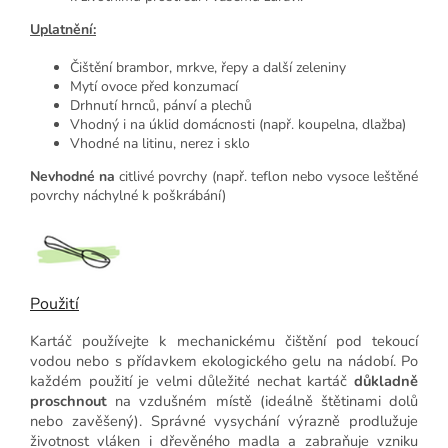
Uplatnění:
Čištění brambor, mrkve, řepy a další zeleniny
Mytí ovoce před konzumací
Drhnutí hrnců, pánví a plechů
Vhodný i na úklid domácnosti (např. koupelna, dlažba)
Vhodné na litinu, nerez i sklo
Nevhodné na
citlivé povrchy (např. teflon nebo vysoce leštěné
povrchy náchylné k poškrábání)
Použití
Kartáč používejte k mechanickému čištění pod tekoucí
vodou nebo s přídavkem ekologického gelu na nádobí. Po
každém použití je velmi důležité nechat kartáč
důkladně
proschnout
na vzdušném místě (ideálně štětinami dolů
nebo zavěšený). Správné vysychání výrazně prodlužuje
životnost vláken i dřevěného madla a zabraňuje vzniku