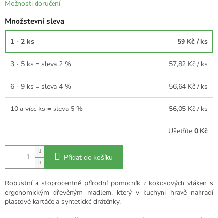
Možnosti doručení
Množstevní sleva
1 - 2 ks
59 Kč
/ ks
3 - 5 ks = sleva 2 %
57,82 Kč
/ ks
6 - 9 ks = sleva 4 %
56,64 Kč
/ ks
10 a více ks = sleva 5 %
56,05 Kč
/ ks
Ušetříte
0 Kč
Přidat do košíku
Robustní a stoprocentně přírodní pomocník z kokosových vláken s
ergonomickým dřevěným madlem, který v kuchyni hravě nahradí
plastové kartáče a syntetické drátěnky.