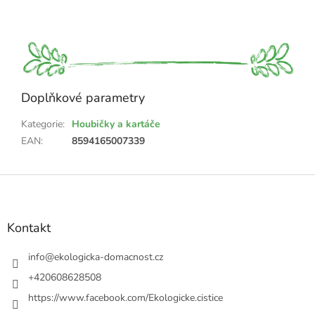
Doplňkové parametry
Kategorie
:
Houbičky a kartáče
EAN
:
8594165007339
Z
á
p
a
Kontakt
t
í
info
@
ekologicka-domacnost.cz
+420608628508
https://www.facebook.com/Ekologicke.cistice