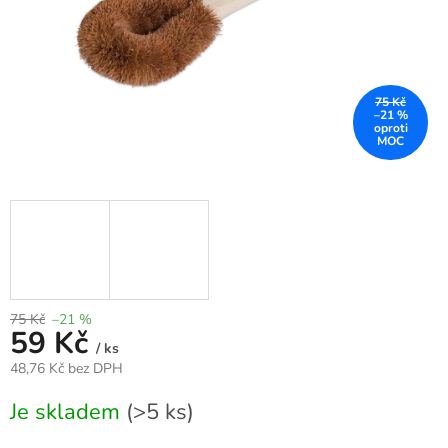
75 Kč
–21 %
75 Kč
–21 %
59 Kč
/ ks
48,76 Kč bez DPH
Měrná
Je skladem
(>5 ks)
cena: