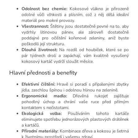
Odolnost bez chemie:
Kokosové vlákno je přirozeně
odolné vůči vlhkosti a plísním, což z něj dělá ideální
materiál pro mokré provozy.
Všestrannost:
Štětiny jsou dostatečně pevné na to, aby
vydrhly litinovou pánev, ale zároveň dostatečně
poddajné pro očištění kořenové zeleniny, aniž byste
poškodili její strukturu.
Dlouhá životnost:
Na rozdíl od houbiček, které se po
pár týdnech drolí a zapáchají, vám kvalitně vysušený
kokosový kartáč vydrží sloužit měsíce.
Hlavní přednosti a benefity
Efektivní čištění:
Hravě si poradí s připálenými zbytky
jídla, zaschlou špínou i odolnou hlinou na zelenině.
Ergonomické madlo:
Dřevěná rukojeť zajišťuje
pohodlný úchop a chrání vaše ruce před přímým
kontaktem s nečistotami.
Ekologická volba:
Používáním tohoto kartáče
eliminujete spotřebu jednorázových plastových drátěnek
a kartáčů.
Přírodní materiály:
Kombinace dřeva a kokosu je šetrná
k životnímu prostředí i vašemu zdraví.