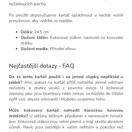
nežádoucích pachů.
Po použití doporučujeme kartáč opláchnout a nechat volně
proschnout, aby vydržel co nejdéle.
Délka:
24,5 cm
Složení štětin:
Kokosové vlákno navinuté na kovovém
drátku
Složení madla:
Přírodní dřevo
Nejčastější dotazy - FAQ
Dá se tento kartáč použít i na jemné slupky, například u
jablek?
Ano, pokud na kartáč příliš netlačíte, jemně odstraní
nečistoty a zbytky vosků z povrchu ovoce. U kořenové
zeleniny, jako jsou brambory nebo mrkev, se můžete do čištění
opřít více, abyste odstranili i hluboko usazenou hlínu.
Může kokosový kartáč nahradit klasickou kovovou
drátěnku?
U většiny běžných připálenin v nerezových hrncích
ano. Kokosová vlákna jsou velmi pevná a mají skvělý abrazivní
účinek. Navíc jsou šetrnější k vašim nehtům a pokožce než