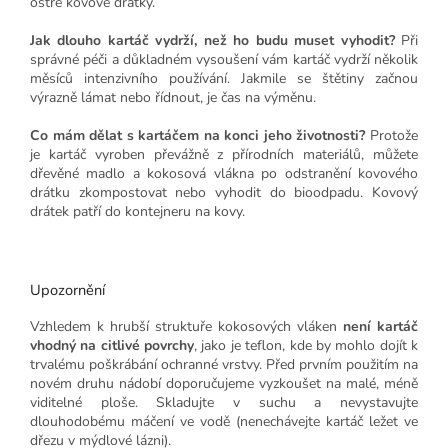
ostré kovové drátky.
Jak dlouho kartáč vydrží, než ho budu muset vyhodit?
Při
správné péči a důkladném vysoušení vám kartáč vydrží několik
měsíců intenzivního používání. Jakmile se štětiny začnou
výrazně lámat nebo řídnout, je čas na výměnu.
Co mám dělat s kartáčem na konci jeho životnosti?
Protože
je kartáč vyroben převážně z přírodních materiálů, můžete
dřevěné madlo a kokosová vlákna po odstranění kovového
drátku zkompostovat nebo vyhodit do bioodpadu. Kovový
drátek patří do kontejneru na kovy.
Upozornění
Vzhledem k hrubší struktuře kokosových vláken
není kartáč
vhodný na citlivé povrchy
, jako je teflon, kde by mohlo dojít k
trvalému poškrábání ochranné vrstvy. Před prvním použitím na
novém druhu nádobí doporučujeme vyzkoušet na malé, méně
viditelné ploše. Skladujte v suchu a nevystavujte
dlouhodobému máčení ve vodě (nenechávejte kartáč ležet ve
dřezu v mýdlové lázni).