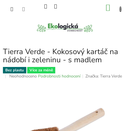
Přejít
NÁKU
na
obsah
KOŠÍK
Tierra Verde - Kokosový kartáč na
nádobí i zeleninu - s madlem
Bez plastu
Více za méně
Průměrné
Neohodnoceno
Podrobnosti hodnocení
Značka:
Tierra Verde
hodnocení
produktu
je
0,0
z
5
hvězdiček.