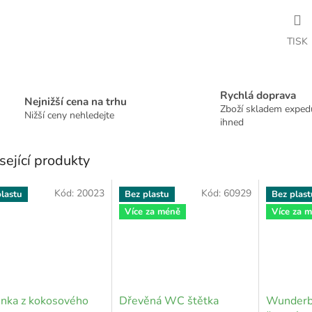
TISK
Rychlá doprava
Nejnižší cena na trhu
Zboží skladem expe
Nižší ceny nehledejte
ihned
sející produkty
Kód:
20023
Kód:
60929
lastu
Bez plastu
Bez plast
Více za méně
Více za 
nka z kokosového
Dřevěná WC štětka
Wunderb