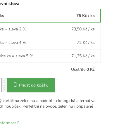
vní sleva
 ks
75 Kč
/ ks
 ks = sleva 2 %
73,50 Kč
/ ks
 ks = sleva 4 %
72 Kč
/ ks
více ks = sleva 5 %
71,25 Kč
/ ks
Ušetříte
0 Kč
Přidat do košíku
kartáč na zeleninu a nádobí – ekologická alternativa
h houbiček. Perfektní na ovoce, zeleninu i připálené
informace