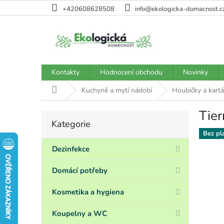
Přejít
+420608628508
info@ekologicka-domacnost.c
na
obsah
Kontakty
Hodnocení obchodu
Novinky
Domů
Kuchyně a mytí nádobí
Houbičky a kartá
Tier
P
Kategorie
Přeskočit
o
kategorie
Bez pl
s
t
Dezinfekce
r
a
Domácí potřeby
n
n
Kosmetika a hygiena
í
p
Koupelny a WC