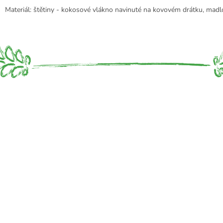
Materiál:
štětiny - kokosové vlákno navinuté na kovovém drátku, madl