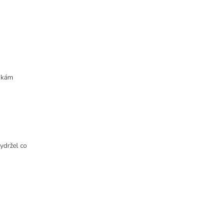
nkám
ydržel co