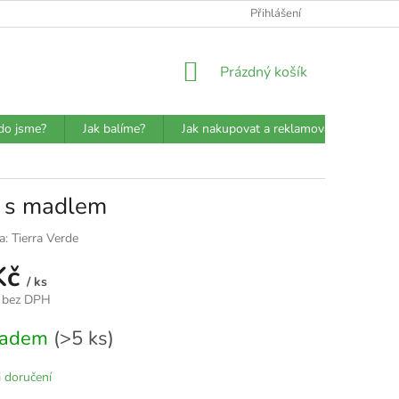
ATBA
DETAILY O PŘEPRAVCÍCH
JAK BALÍME?
Přihlášení
VŠEOBECN
NÁKUPNÍ
Prázdný košík
KOŠÍK
do jsme?
Jak balíme?
Jak nakupovat a reklamovat?
Prů
e s madlem
a:
Tierra Verde
Kč
/ ks
 bez DPH
kladem
(>5 ks)
 doručení