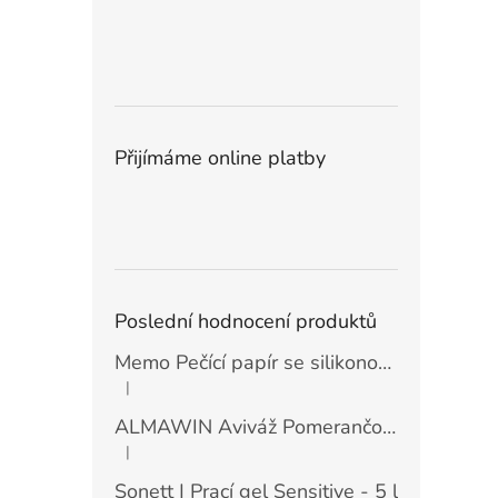
Přijímáme online platby
Poslední hodnocení produktů
Memo Pečící papír se silikonovou vrstvou (30 ks)
|
Hodnocení produktu je 5 z 5 hvězdiček.
ALMAWIN Aviváž Pomerančový květ 750 ml
|
Hodnocení produktu je 5 z 5 hvězdiček.
Sonett | Prací gel Sensitive - 5 l