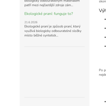
biologicky odbouratelným materiálem
skonč
patří mezi nejčastější zdroje zám...
Výh
Ekologické praní: funguje to?
21.6.2026
Ekologické praní je způsob praní, který
využívá biologicky odbouratelné složky
místo běžné syntetick...
Po p
nejdé