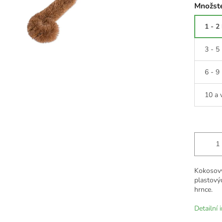
Množste
1 - 2
3 - 5
6 - 9
10 a 
Kokosový 
plastovýc
hrnce.
Detailní 