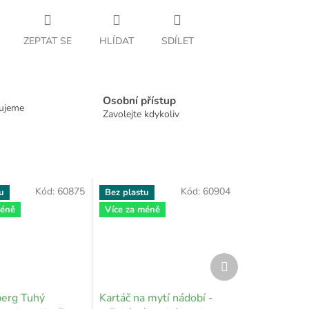
ZEPTAT SE
HLÍDAT
SDÍLET
Osobní přístup
dujeme
Zavolejte kdykoliv
Kód:
60875
Kód:
60904
u
Bez plastu
méně
Více za méně
Další
produkt
erg Tuhý
Kartáč na mytí nádobí -