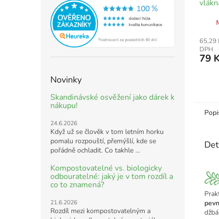
vlákn
65,29 
DPH
79 
Novinky
Skandinávské osvěžení jako dárek k
nákupu!
Popi
24.6.2026
Když už se člověk v tom letním horku
pomalu rozpouští, přemýšlí, kde se
Det
pořádně ochladit. Co takhle ...
Kompostovatelné vs. biologicky
odbouratelné: jaký je v tom rozdíl a
co to znamená?
Prak
21.6.2026
pevn
Rozdíl mezi kompostovatelným a
džbá