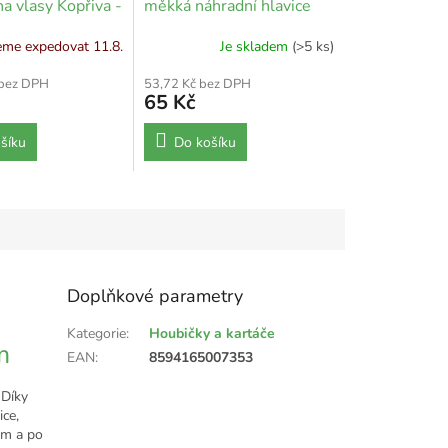
a vlasy Kopřiva -
měkká náhradní hlavice
me expedovat 11.8.
Je skladem
(>5 ks)
 bez DPH
53,72 Kč bez DPH
65 Kč
šíku
Do košíku
Doplňkové parametry
Kategorie
:
Houbičky a kartáče
m
EAN
:
8594165007353
 Díky
ice,
ám a po