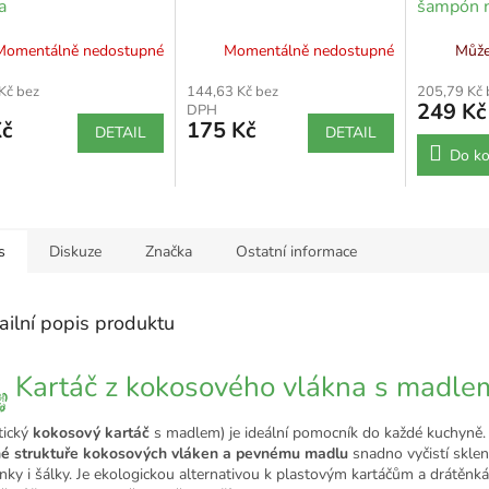
a
šampón n
48 g
Momentálně nedostupné
Momentálně nedostupné
Může
Kč bez
144,63 Kč bez
205,79 Kč
249 Kč
DPH
Kč
175 Kč
DETAIL
DETAIL
Do ko
s
Diskuze
Značka
Ostatní informace
ailní popis produktu
Kartáč z kokosového vlákna s madle
tický
kokosový kartáč
s madlem) je ideální pomocník do každé kuchyně.
é struktuře kokosových vláken a pevnému madlu
snadno vyčistí sklen
nky i šálky. Je ekologickou alternativou k plastovým kartáčům a drátěnk