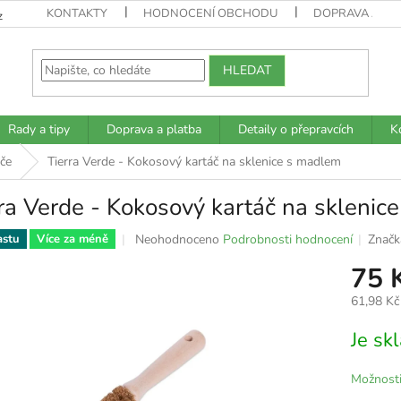
KONTAKTY
HODNOCENÍ OBCHODU
DOPRAVA A PL
z
HLEDAT
Rady a tipy
Doprava a platba
Detaily o přepravcích
K
če
Tierra Verde - Kokosový kartáč na sklenice s madlem
ra Verde - Kokosový kartáč na sklenic
Průměrné
Neohodnoceno
Podrobnosti hodnocení
Značk
astu
Více za méně
hodnocení
75 
produktu
je
61,98 Kč
0,0
z
Měrná
Je s
5
cena:
hvězdiček.
Možnosti