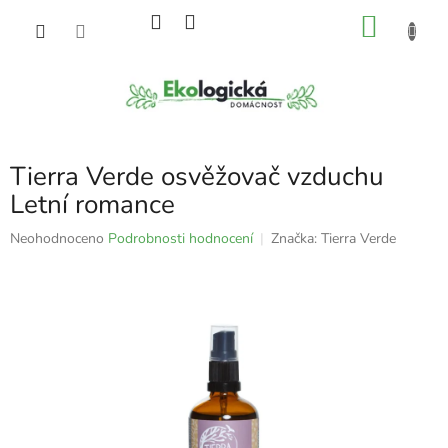
Přejít
NÁKU
na
obsah
KOŠÍK
Tierra Verde osvěžovač vzduchu
Letní romance
Průměrné
Neohodnoceno
Podrobnosti hodnocení
Značka:
Tierra Verde
hodnocení
produktu
je
0,0
z
5
hvězdiček.