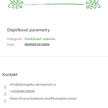
Doplňkové parametry
Kategorie
:
Osvěžovač vzduchu
EAN
:
8595691810806
Z
á
p
a
Kontakt
t
í
info
@
ekologicka-domacnost.cz
+420608628508
https://www.facebook.com/Ekologicke.cistice