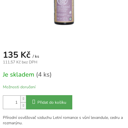
135 Kč
/ ks
111,57 Kč bez DPH
Měrná
Je skladem
(4 ks)
cena:
Možnosti doručení
Přidat do košíku
Přírodní osvěžovač vzduchu Letní romance s vůní levandule, cedru a
rozmarýnu.