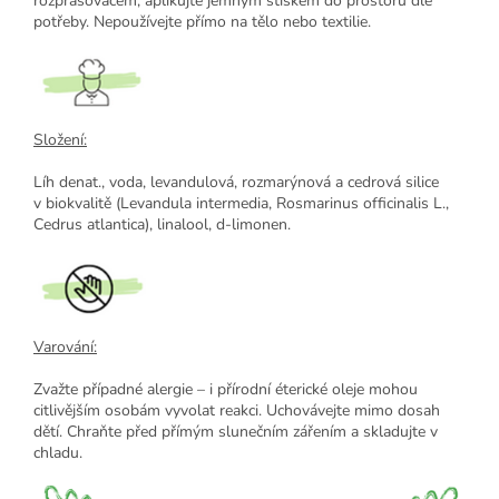
rozprašovačem, aplikujte jemným stiskem do prostoru dle
potřeby. Nepoužívejte přímo na tělo nebo textilie.
Složení:
Líh denat., voda, levandulová, rozmarýnová a cedrová silice
v biokvalitě (Levandula intermedia, Rosmarinus officinalis L.,
Cedrus atlantica), linalool, d-limonen.
Varování:
Zvažte případné alergie – i přírodní éterické oleje mohou
citlivějším osobám vyvolat reakci. Uchovávejte mimo dosah
dětí. Chraňte před přímým slunečním zářením a skladujte v
chladu.