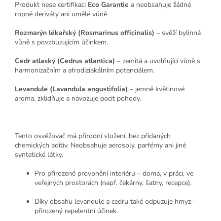
Produkt nese certifikaci
Eco Garantie
a neobsahuje žádné
ropné deriváty ani umělé vůně.
Rozmarýn lékařský (Rosmarinus officinalis)
– svěží bylinná
vůně s povzbuzujícím účinkem.
Cedr atlaský (Cedrus atlantica)
– zemitá a uvolňující vůně s
harmonizačním a afrodiziakálním potenciálem.
Levandule (Lavandula angustifolia)
– jemně květinové
aroma, zklidňuje a navozuje pocit pohody.
Tento osvěžovač má přírodní složení, bez přidaných
chemických aditiv. Neobsahuje aerosoly, parfémy ani jiné
syntetické látky.
Pro přirozené provonění interiéru – doma, v práci, ve
veřejných prostorách (např. čekárny, šatny, recepce).
Díky obsahu levandule a cedru také odpuzuje hmyz –
přirozený repelentní účinek.