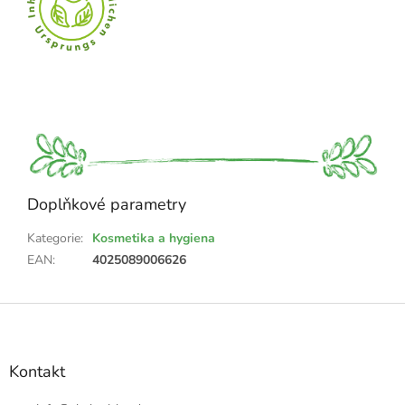
Doplňkové parametry
Kategorie
:
Kosmetika a hygiena
EAN
:
4025089006626
Z
á
p
a
Kontakt
t