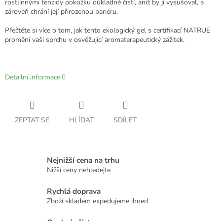
rostlinnými tenzidy pokožku důkladně čistí, aniž by ji vysušoval, a
zároveň chrání její přirozenou bariéru.
Přečtěte si více o tom, jak tento ekologický gel s certifikací NATRUE
promění vaši sprchu v osvěžující aromaterapeutický zážitek.
Detailní informace
ZEPTAT SE
HLÍDAT
SDÍLET
Nejnižší cena na trhu
Nižší ceny nehledejte
Rychlá doprava
Zboží skladem expedujeme ihned