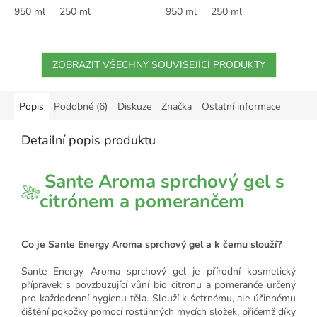
950 ml
250 ml
950 ml
250 ml
ZOBRAZIT VŠECHNY SOUVISEJÍCÍ PRODUKTY
Popis
Podobné (6)
Diskuze
Značka
Ostatní informace
Detailní popis produktu
Sante Aroma sprchový gel s
citrónem a pomerančem
Co je Sante Energy Aroma sprchový gel a k čemu slouží?
Sante Energy Aroma sprchový gel je přírodní kosmetický
přípravek s povzbuzující vůní bio citronu a pomeranče určený
pro každodenní hygienu těla. Slouží k šetrnému, ale účinnému
čištění pokožky pomocí rostlinných mycích složek, přičemž díky