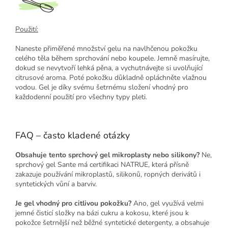
Použití:
Naneste přiměřené množství gelu na navlhčenou pokožku
celého těla během sprchování nebo koupele. Jemně masírujte,
dokud se nevytvoří lehká pěna, a vychutnávejte si uvolňující
citrusové aroma. Poté pokožku důkladně opláchněte vlažnou
vodou. Gel je díky svému šetrnému složení vhodný pro
každodenní použití pro všechny typy pleti.
FAQ – často kladené otázky
Obsahuje tento sprchový gel mikroplasty nebo silikony?
Ne,
sprchový gel Sante má certifikaci NATRUE, která přísně
zakazuje používání mikroplastů, silikonů, ropných derivátů i
syntetických vůní a barviv.
Je gel vhodný pro citlivou pokožku?
Ano, gel využívá velmi
jemné čisticí složky na bázi cukru a kokosu, které jsou k
pokožce šetrnější než běžné syntetické detergenty, a obsahuje