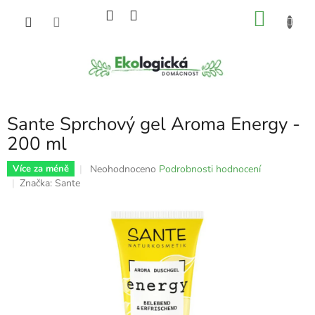
Přejít
NÁKU
na
obsah
KOŠÍK
Sante Sprchový gel Aroma Energy -
200 ml
Průměrné
Neohodnoceno
Podrobnosti hodnocení
Více za méně
hodnocení
Značka:
Sante
produktu
je
0,0
z
5
hvězdiček.