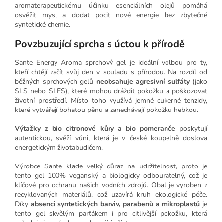
aromaterapeutickému účinku esenciálních olejů pomáhá
osvěžit mysl a dodat pocit nové energie bez zbytečné
syntetické chemie.
Povzbuzující sprcha s úctou k přírodě
Sante Energy Aroma sprchový gel je ideální volbou pro ty,
kteří chtějí začít svůj den v souladu s přírodou. Na rozdíl od
běžných sprchových gelů
neobsahuje agresivní sulfáty
(jako
SLS nebo SLES), které mohou dráždit pokožku a poškozovat
životní prostředí. Místo toho využívá jemné cukerné tenzidy,
které vytvářejí bohatou pěnu a zanechávají pokožku hebkou.
Výtažky z bio citronové kůry a bio pomeranče
poskytují
autentickou, svěží vůni, která je v české koupelně doslova
energetickým životabudičem.
Výrobce Sante klade velký důraz na udržitelnost, proto je
tento gel 100% veganský a biologicky odbouratelný, což je
klíčové pro ochranu našich vodních zdrojů. Obal je vyroben z
recyklovaných materiálů, což uzavírá kruh ekologické péče.
Díky
absenci syntetických barviv, parabenů a mikroplastů
je
tento gel skvělým parťákem i pro citlivější pokožku, která