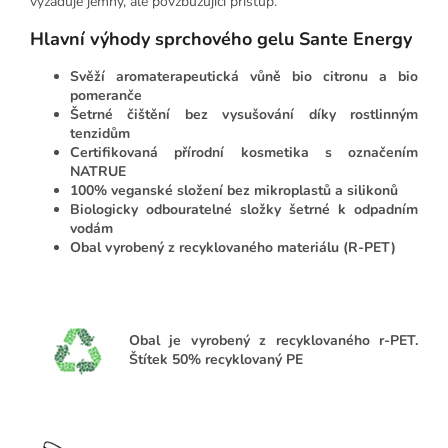
vyžaduje jemný, ale povzbuzující přístup.
Hlavní výhody sprchového gelu Sante Energy
Svěží aromaterapeutická vůně bio citronu a bio
pomeranče
Šetrné čištění bez vysušování díky rostlinným
tenzidům
Certifikovaná přírodní kosmetika s označením
NATRUE
100% veganské složení bez mikroplastů a silikonů
Biologicky odbouratelné složky šetrné k odpadním
vodám
Obal vyrobený z recyklovaného materiálu (R-PET)
Obal je vyrobený z recyklovaného r-PET.
Š
títek 50% recyklovaný PE