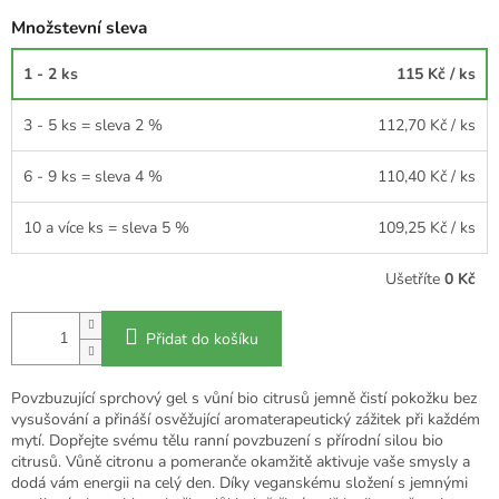
Množstevní sleva
1 - 2 ks
115 Kč
/ ks
3 - 5 ks = sleva 2 %
112,70 Kč
/ ks
6 - 9 ks = sleva 4 %
110,40 Kč
/ ks
10 a více ks = sleva 5 %
109,25 Kč
/ ks
Ušetříte
0 Kč
Přidat do košíku
Povzbuzující sprchový gel s vůní bio citrusů jemně čistí pokožku bez
vysušování a přináší osvěžující aromaterapeutický zážitek při každém
mytí.
Dopřejte svému tělu ranní povzbuzení s přírodní silou bio
citrusů. Vůně citronu a pomeranče okamžitě aktivuje vaše smysly a
dodá vám energii na celý den. Díky veganskému složení s jemnými