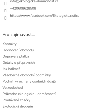
í
info
@
ekologicka-domacnost.cz
+420608628508
https://www.facebook.com/Ekologicke.cistice
Pro zajímavost...
Kontakty
Hodnocení obchodu
Doprava a platba
Detaily o přepravcích
Jak balíme?
Všeobecné obchodní podmínky
Podmínky ochrany osobních údajů
Velkoobchod
Průvodce ekologickou domácností
Prodávané značky
Ekologická drogerie