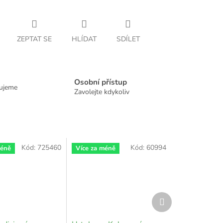
ZEPTAT SE
HLÍDAT
SDÍLET
Osobní přístup
dujeme
Zavolejte kdykoliv
Kód:
725460
Kód:
60994
méně
Více za méně
Další
produkt