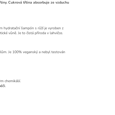
tiny. Cukrová třtina absorbuje ze vzduchu
ram hydratační šampón s růží je vyroben z
ické vůně. Je to čistá příroda v lahvičce.
telům. Je 100% veganský a nebyl testován
 chemikálií.
éči
.