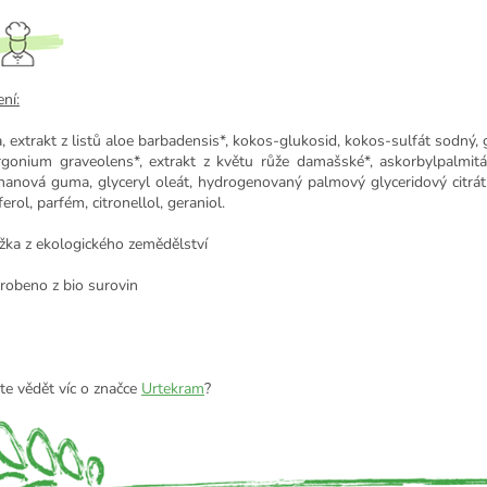
ní:
, extrakt z listů aloe barbadensis*, kokos-glukosid, kokos-sulfát sodný, gl
rgonium graveolens*, extrakt z květu růže damašské*, askorbylpalmitát,
hanová guma, glyceryl oleát, hydrogenovaný palmový glyceridový citrát, le
erol, parfém, citronellol, geraniol.
ožka z ekologického zemědělství
yrobeno z bio surovin
te vědět víc o značce
Urtekram
?