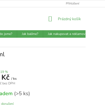
ATBA
DETAILY O PŘEPRAVCÍCH
JAK BALÍME?
Přihlášení
VŠEOBECN
NÁKUPNÍ
Prázdný košík
KOŠÍK
do jsme?
Jak balíme?
Jak nakupovat a reklamovat?
Prů
ml
–19 %
 Kč
/ ks
Kč bez DPH
kladem
(>5 ks)
 doručení