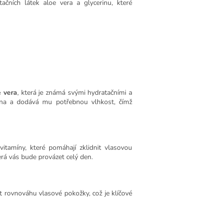
čních látek aloe vera a glycerinu, které
e vera
, která je známá svými hydratačními a
kna a dodává mu potřebnou vlhkost, čímž
itamíny, které pomáhají zklidnit vlasovou
rá vás bude provázet celý den.
at rovnováhu vlasové pokožky, což je klíčové