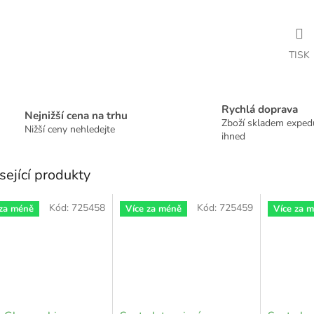
TISK
Rychlá doprava
Nejnižší cena na trhu
Zboží skladem expe
Nižší ceny nehledejte
ihned
sející produkty
Kód:
725458
Kód:
725459
 za méně
Více za méně
Více za 