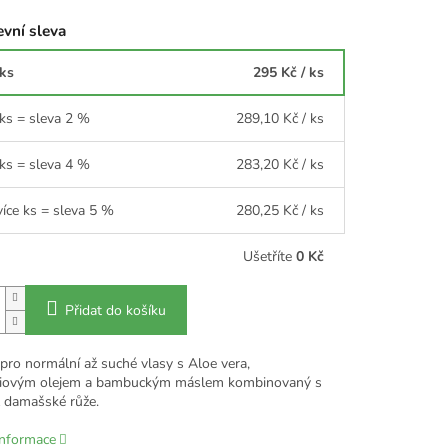
vní sleva
 ks
295 Kč
/ ks
 ks = sleva 2 %
289,10 Kč
/ ks
 ks = sleva 4 %
283,20 Kč
/ ks
více ks = sleva 5 %
280,25 Kč
/ ks
Ušetříte
0 Kč
Přidat do košíku
ro normální až suché vlasy s Aloe vera,
niovým olejem a bambuckým máslem kombinovaný s
z damašské růže.
informace