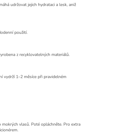
á udržovat jejich hydrataci a lesk, aniž
odenní použití.
 vyrobena z recyklovatelných materiálů.
ení vydrží 1–2 měsíce při pravidelném
o mokrých vlasů. Poté opláchněte. Pro extra
icionérem.