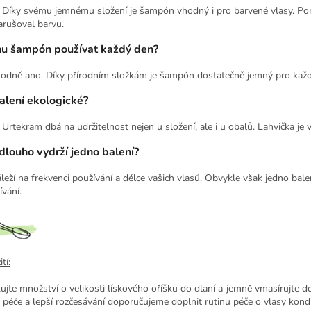
 Díky svému jemnému složení je šampón vhodný i pro barvené vlasy. Pomáh
arušoval barvu.
u šampón používat každý den?
odně ano. Díky přírodním složkám je šampón dostatečně jemný pro každ
alení ekologické?
 Urtekram dbá na udržitelnost nejen u složení, ale i u obalů. Lahvička je
dlouho vydrží jedno balení?
áleží na frekvenci používání a délce vašich vlasů. Obvykle však jedno bal
ívání.
tí:
ujte množství o velikosti lískového oříšku do dlaní a jemně vmasírujte d
i péče a lepší rozčesávání doporučujeme doplnit rutinu péče o vlasy kond