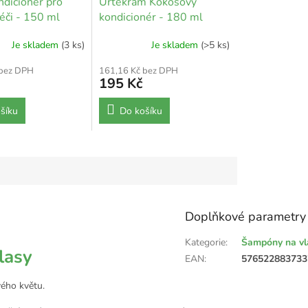
ndicionér pro
Urtekram Kokosový
péči - 150 ml
kondicionér - 180 ml
Je skladem
(3 ks)
Je skladem
(>5 ks)
 bez DPH
161,16 Kč bez DPH
195 Kč
šíku
Do košíku
Doplňkové parametry
Kategorie
:
Šampóny na vl
lasy
EAN
:
576522883733
vého květu.