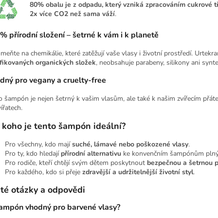
80% obalu je z odpadu, který vzniká zpracováním cukrové tř
2x více CO2 než sama váží
.
 přírodní složení – šetrné k vám i k planetě
meňte na chemikálie, které zatěžují vaše vlasy i životní prostředí. Urtek
ifikovaných organických složek
, neobsahuje parabeny, silikony ani syntet
dný pro vegany a cruelty-free
o šampón je nejen šetrný k vašim vlasům, ale také k našim zvířecím přá
ířatech.
 koho je tento šampón ideální?
Pro všechny, kdo mají
suché, lámavé nebo poškozené vlasy
.
Pro ty, kdo hledají
přírodní alternativu
ke konvenčním šampónům plným
Pro rodiče, kteří chtějí svým dětem poskytnout
bezpečnou a šetrnou p
Pro každého, kdo si přeje
zdravější a udržitelnější životní styl
.
té otázky a odpovědi
šampón vhodný pro barvené vlasy?