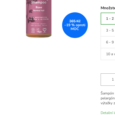
Množste
1 - 2
365 Kč
–19 %
3 - 5
6 - 9
10 a 
Šampón p
pelargó
výtažky 
Detailní 