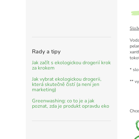
Slože
Voda
pela
Rady a tipy
xant
tokof
Jak začít s ekologickou drogerií krok
za krokem
* sl
Jak vybrat ekologickou drogerii,
** v
která skutečně čistí (a není jen
marketing)
Greenwashing: co to je a jak
poznat, zda je produkt opravdu eko
Chce