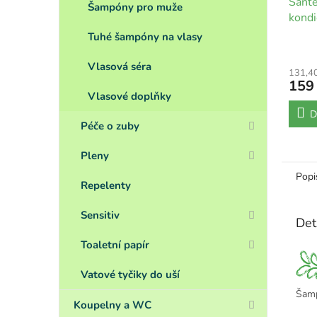
Sante
Šampóny pro muže
kondi
Tuhé šampóny na vlasy
Vlasová séra
131,4
159
Vlasové doplňky
D
Péče o zuby
Pleny
Popi
Repelenty
Sensitiv
Det
Toaletní papír
Vatové tyčiky do uší
Šamp
Koupelny a WC