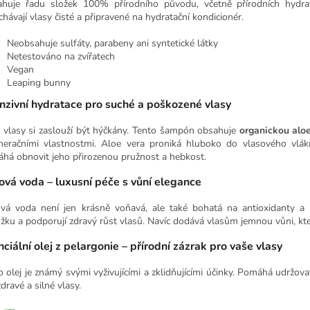
huje řadu složek 100% přírodního původu, včetně přírodních hydrata
chávají vlasy čisté a připravené na hydratační kondicionér.
Neobsahuje sulfáty, parabeny ani syntetické látky
Netestováno na zvířatech
Vegan
Leaping bunny
enzivní hydratace pro suché a poškozené vlasy
 vlasy si zaslouží být hýčkány. Tento šampón obsahuje
organickou alo
neračními vlastnostmi. Aloe vera proniká hluboko do vlasového vlá
há obnovit jeho přirozenou pružnost a hebkost.
ová voda – luxusní péče s vůní elegance
vá voda není jen krásně voňavá, ale také bohatá na antioxidanty a v
žku a podporují zdravý růst vlasů. Navíc dodává vlasům jemnou vůni, kte
ciální olej z pelargonie – přírodní zázrak pro vaše vlasy
o olej je známý svými vyživujícími a zklidňujícími účinky. Pomáhá udržov
dravé a silné vlasy.