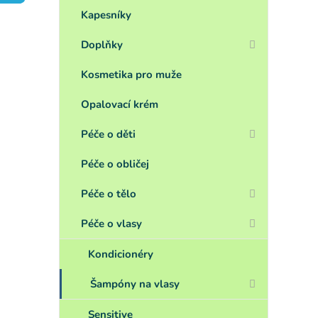
a
n
Kapesníky
e
Doplňky
l
Kosmetika pro muže
Opalovací krém
Péče o děti
Péče o obličej
Péče o tělo
Péče o vlasy
Kondicionéry
Šampóny na vlasy
Sensitive