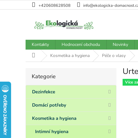
Přejít
+420608628508
info@ekologicka-domacnost.c
na
obsah
Kontakty
Hodnocení obchodu
Novinky
Domů
Kosmetika a hygiena
Péče o vlasy
Urte
P
Kategorie
Přeskočit
o
kategorie
Více z
s
t
Dezinfekce
r
a
Domácí potřeby
n
n
Kosmetika a hygiena
í
p
Intimní hygiena