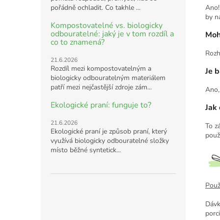
pořádně ochladit. Co takhle ...
Ano!
by n
Kompostovatelné vs. biologicky
odbouratelné: jaký je v tom rozdíl a
Moh
co to znamená?
Rozh
21.6.2026
Rozdíl mezi kompostovatelným a
Je b
biologicky odbouratelným materiálem
patří mezi nejčastější zdroje zám...
Ano,
Ekologické praní: funguje to?
Jak 
21.6.2026
To z
Ekologické praní je způsob praní, který
použ
využívá biologicky odbouratelné složky
místo běžné syntetick...
Použi
Dávk
porc