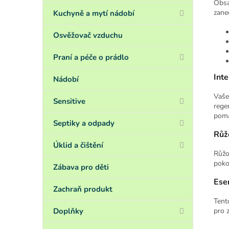
Obsa
zane
Kuchyně a mytí nádobí
Osvěžovač vzduchu
Praní a péče o prádlo
Int
Nádobí
Vaše
Sensitive
rege
pomá
Septiky a odpady
Růž
Úklid a čištění
Růžo
poko
Zábava pro děti
Esen
Zachraň produkt
Tent
pro z
Doplňky