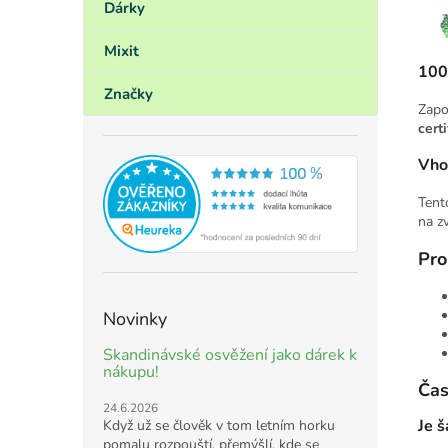
Dárky
Mixit
100%
Značky
Zapo
cert
Vho
Tent
na zv
Pro
Novinky
Skandinávské osvěžení jako dárek k
nákupu!
Čas
24.6.2026
Je 
Když už se člověk v tom letním horku
pomalu rozpouští, přemýšlí, kde se