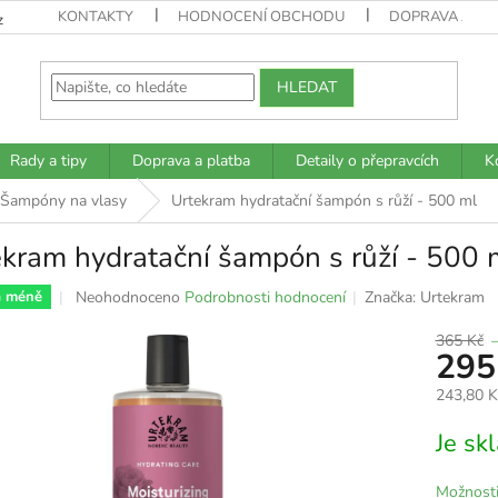
KONTAKTY
HODNOCENÍ OBCHODU
DOPRAVA A PL
z
HLEDAT
Rady a tipy
Doprava a platba
Detaily o přepravcích
K
Šampóny na vlasy
Urtekram hydratační šampón s růží - 500 ml
kram hydratační šampón s růží - 500 
Průměrné
Neohodnoceno
Podrobnosti hodnocení
Značka:
Urtekram
a méně
hodnocení
produktu
365 Kč
295
je
0,0
243,80 
z
5
Měrná
Je s
hvězdiček.
cena:
Možnosti