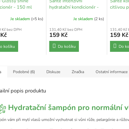
 Glossy shine
Sante Intenzivní
Sante ko
cionér - 150 ml
hydratační kondicionér -
citlivou 
150 ml
Je skladem
(>5 ks)
Je skladem
(2 ks)
0 Kč bez DPH
131,40 Kč bez DPH
131,40 Kč
 Kč
159 Kč
159 Kč
o košíku
Do košíku
Do ko
s
Podobné (6)
Diskuze
Značka
Ostatní informace
ailní popis produktu
Hydratační šampón pro normální v
ón vám při mytí vlasů umožní vychutnat si vůni růže, pelargónie a růžo