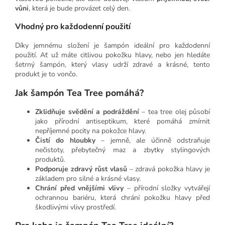
vůni
, která je bude provázet celý den.
Vhodný pro každodenní použití
Díky jemnému složení je šampón ideální pro každodenní
použití. Ať už máte citlivou pokožku hlavy, nebo jen hledáte
šetrný šampón, který vlasy udrží zdravé a krásné, tento
produkt je to vončo.
Jak šampón Tea Tree pomáhá?
Zklidňuje svědění a podráždění
– tea tree olej působí
jako přírodní antiseptikum, které pomáhá zmírnit
nepříjemné pocity na pokožce hlavy.
Čistí do hloubky
– jemně, ale účinně odstraňuje
nečistoty, přebytečný maz a zbytky stylingových
produktů.
Podporuje zdravý růst vlasů
– zdravá pokožka hlavy je
základem pro silné a krásné vlasy.
Chrání před vnějšími vlivy
– přírodní složky vytvářejí
ochrannou bariéru, která chrání pokožku hlavy před
škodlivými vlivy prostředí.