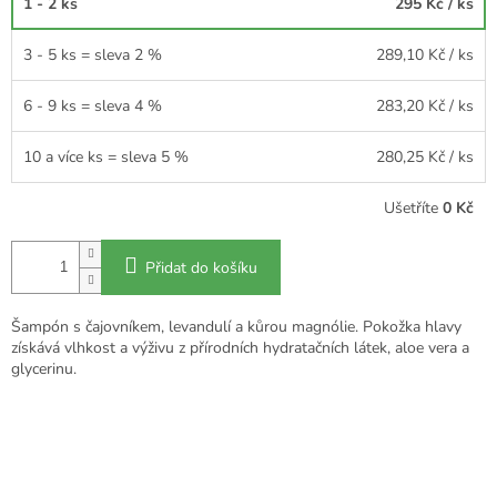
1 - 2 ks
295 Kč
/ ks
3 - 5 ks = sleva 2 %
289,10 Kč
/ ks
6 - 9 ks = sleva 4 %
283,20 Kč
/ ks
10 a více ks = sleva 5 %
280,25 Kč
/ ks
Ušetříte
0 Kč
Přidat do košíku
Šampón s čajovníkem, levandulí a kůrou magnólie. Pokožka hlavy
získává vlhkost a výživu z přírodních hydratačních látek, aloe vera a
glycerinu.