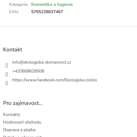
Kategorie
:
Kosmetika a hygiena
EAN
:
5765228837467
Z
á
p
a
Kontakt
t
í
info
@
ekologicka-domacnost.cz
+420608628508
https://www.facebook.com/Ekologicke.cistice
Pro zajímavost...
Kontakty
Hodnocení obchodu
Doprava a platba