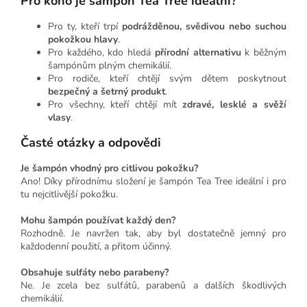
Pro koho je šampón Tea Tree ideální?
Pro ty, kteří trpí
podrážděnou, svědivou nebo suchou
pokožkou hlavy
.
Pro každého, kdo hledá
přírodní alternativu
k běžným
šampónům plným chemikálií.
Pro rodiče, kteří chtějí svým dětem poskytnout
bezpečný a šetrný produkt
.
Pro všechny, kteří chtějí mít
zdravé, lesklé a svěží
vlasy
.
Časté otázky a odpovědi
Je šampón vhodný pro citlivou pokožku?
Ano! Díky přírodnímu složení je šampón Tea Tree ideální i pro
tu nejcitlivější pokožku.
Mohu šampón používat každý den?
Rozhodně. Je navržen tak, aby byl dostatečně jemný pro
každodenní použití, a přitom účinný.
Obsahuje sulfáty nebo parabeny?
Ne. Je zcela bez sulfátů, parabenů a dalších škodlivých
chemikálií.