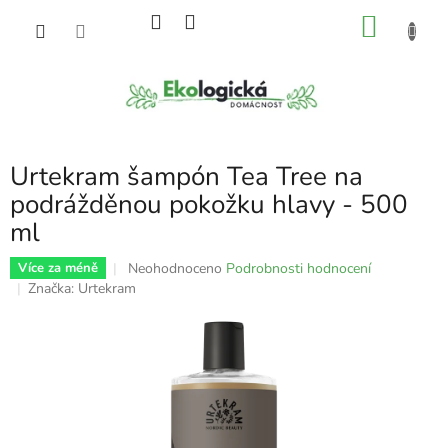
Přejít
NÁKU
na
obsah
KOŠÍK
Urtekram šampón Tea Tree na
podrážděnou pokožku hlavy - 500
ml
Průměrné
Neohodnoceno
Podrobnosti hodnocení
Více za méně
hodnocení
Značka:
Urtekram
produktu
je
0,0
z
5
hvězdiček.