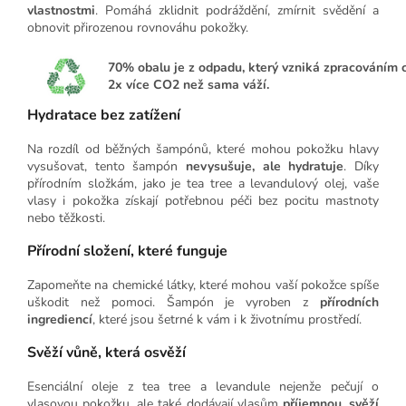
vlastnostmi
. Pomáhá zklidnit podráždění, zmírnit svědění a
obnovit přirozenou rovnováhu pokožky.
70%
obalu je z odpadu, který vzniká zpracováním c
2x více CO2 než sama váží.
Hydratace bez zatížení
Na rozdíl od běžných šampónů, které mohou pokožku hlavy
vysušovat, tento šampón
nevysušuje, ale hydratuje
. Díky
přírodním složkám, jako je tea tree a levandulový olej, vaše
vlasy i pokožka získají potřebnou péči bez pocitu mastnoty
nebo těžkosti.
Přírodní složení, které funguje
Zapomeňte na chemické látky, které mohou vaší pokožce spíše
uškodit než pomoci. Šampón je vyroben z
přírodních
ingrediencí
, které jsou šetrné k vám i k životnímu prostředí.
Svěží vůně, která osvěží
Esenciální oleje z tea tree a levandule nejenže pečují o
vlasovou pokožku, ale také dodávají vlasům
příjemnou, svěží