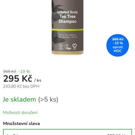
365 Kč
–19 %
365 Kč
–19 %
295 Kč
/ ks
243,80 Kč bez DPH
Měrná
Je skladem
(>5 ks)
cena:
Možnosti doručení
Množstevní sleva