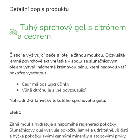
Detailní popis produktu
Tuhý sprchový gel s citrónem
a cedrem
Čistící a vyživující péče s
oleji a žitnou moukou. Obzvláště
jemná povrchově aktivní látka – spolu se slunečnicovým
olejem vytváří nádherně krémovou pěnu, která nedovolí vaší
pokožce vyschnout
Cedr má posilující účinky
Vůně citrónu je silně povzbuzující
Nahradí 2-3 lahvičky tekutého sprchového gelu.
Efekt:
Žitná mouka hydratuje a napomáhá regeneraci pokožky.
Slunečnicový olej vyživuje pokožku jemně a udržitelně. Jíl čistí
a hýčká pokožku svými cennými minerály a stopovými prvky.