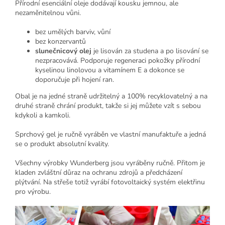
Přírodní esenciální oleje dodávají kousku jemnou, ale
nezaměnitelnou vůni.
bez umělých barviv, vůní
bez konzervantů
slunečnicový olej
je lisován za studena a po lisování se
nezpracovává. Podporuje regeneraci pokožky přírodní
kyselinou linolovou a vitamínem E a dokonce se
doporučuje při hojení ran.
Obal je na jedné straně udržitelný a 100% recyklovatelný a na
druhé straně chrání produkt, takže si jej můžete vzít s sebou
kdykoli a kamkoli.
Sprchový gel je ručně vyráběn ve vlastní manufaktuře a jedná
se o produkt absolutní kvality.
Všechny výrobky Wunderberg jsou vyráběny ručně. Přitom je
kladen zvláštní důraz na ochranu zdrojů a předcházení
plýtvání. Na střeše totiž vyrábí fotovoltaický systém elektřinu
pro výrobu.