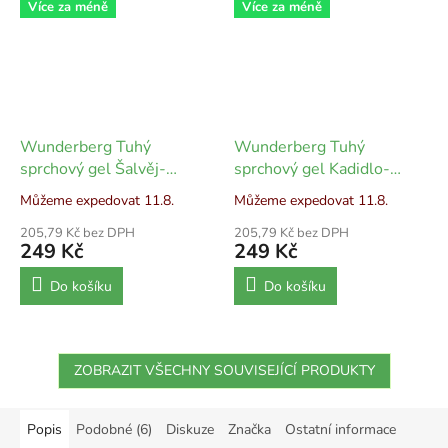
Více za méně
Více za méně
Wunderberg Tuhý
Wunderberg Tuhý
sprchový gel Šalvěj-
sprchový gel Kadidlo-
citrónová tráva - 80 g
bergamot - 80 g
Můžeme expedovat 11.8.
Můžeme expedovat 11.8.
205,79 Kč bez DPH
205,79 Kč bez DPH
249 Kč
249 Kč
Do košíku
Do košíku
ZOBRAZIT VŠECHNY SOUVISEJÍCÍ PRODUKTY
Popis
Podobné (6)
Diskuze
Značka
Ostatní informace