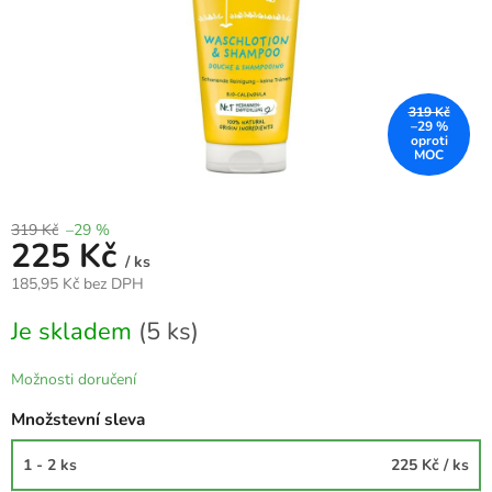
319 Kč
–29 %
319 Kč
–29 %
225 Kč
/ ks
185,95 Kč bez DPH
Měrná
Je skladem
(5 ks)
cena:
Možnosti doručení
Množstevní sleva
1 - 2 ks
225 Kč
/ ks