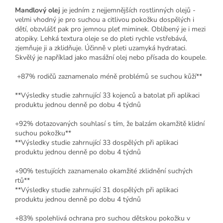
Mandlový olej
je jedním z nejjemnějších rostlinných olejů -
velmi vhodný je pro suchou a citlivou pokožku dospělých i
dětí, obzvlášť pak pro jemnou pleť miminek. Oblíbený je i mezi
atopiky. Lehká textura oleje se do pleti rychle vstřebává,
zjemňuje ji a zklidňuje. Účinně v pleti uzamyká hydrataci.
Skvělý je například jako masážní olej nebo přísada do koupele.
+87
%
rodičů zaznamenalo méně problémů se suchou kůží**
**Výsledky studie zahrnující 33 kojenců a batolat při aplikaci
produktu jednou denně po dobu 4 týdnů
+92
%
dotazovaných souhlasí s tím, že balzám okamžitě klidní
suchou pokožku**
**Výsledky studie zahrnující 33 dospělých při aplikaci
produktu jednou denně po dobu 4 týdnů
+90
%
testujících zaznamenalo okamžité zklidnění suchých
rtů**
**Výsledky studie zahrnující 31 dospělých při aplikaci
produktu jednou denně po dobu 4 týdnů
+83
%
spolehlivá ochrana pro suchou dětskou pokožku v