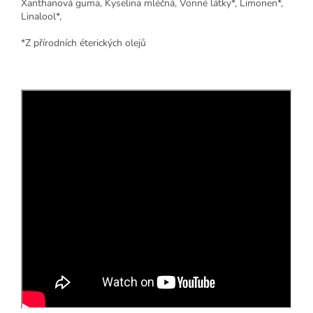
Xanthanová guma, Kyselina mléčná, Vonné látky*, Limonen*,
Linalool*,
*Z přírodních éterických olejů