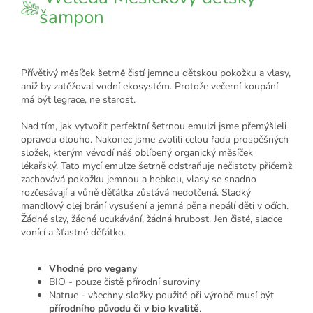
šampon
Přívětivý měsíček šetrně čistí jemnou dětskou pokožku a vlasy,
aniž by zatěžoval vodní ekosystém. Protože večerní koupání
má být legrace, ne starost.
Nad tím, jak vytvořit perfektní šetrnou emulzi jsme přemýšleli
opravdu dlouho. Nakonec jsme zvolili celou řadu prospěšných
složek, kterým vévodí náš oblíbený organický měsíček
lékařský. Tato mycí emulze šetrně odstraňuje nečistoty přičemž
zachovává pokožku jemnou a hebkou, vlasy se snadno
rozčesávají a vůně děťátka zůstává nedotčená. Sladký
mandlový olej brání vysušení a jemná pěna nepálí děti v očích.
Žádné slzy, žádné ucukávání, žádná hrubost. Jen čisté, sladce
vonící a šťastné děťátko.
Vhodné pro vegany
BIO - pouze čistě přírodní suroviny
Natrue - všechny složky použité při výrobě musí být
přírodního původu či v bio kvalitě
.