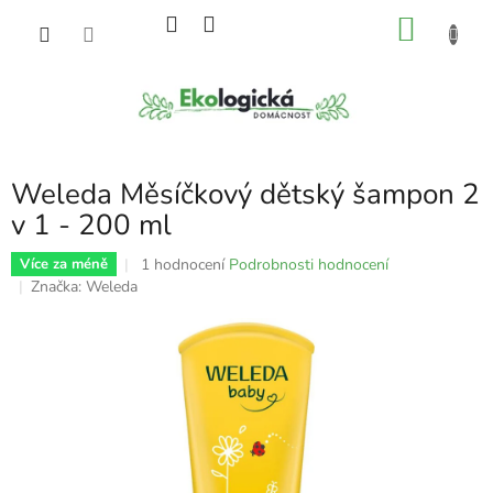
Přejít
NÁKU
na
obsah
KOŠÍK
Weleda Měsíčkový dětský šampon 2
v 1 - 200 ml
Průměrné
1 hodnocení
Podrobnosti hodnocení
Více za méně
hodnocení
Značka:
Weleda
produktu
je
5,0
z
5
hvězdiček.