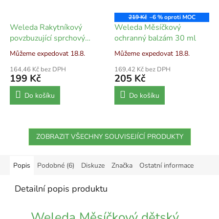
219 Kč
–6 %
Weleda Rakytníkový
Weleda Měsíčkový
povzbuzující sprchový
ochranný balzám 30 ml
krém Vitality 200 ml
Můžeme expedovat 18.8.
Můžeme expedovat 18.8.
164,46 Kč bez DPH
169,42 Kč bez DPH
199 Kč
205 Kč
Do košíku
Do košíku
ZOBRAZIT VŠECHNY SOUVISEJÍCÍ PRODUKTY
Popis
Podobné (6)
Diskuze
Značka
Ostatní informace
Detailní popis produktu
Weleda Měsíčkový dětský