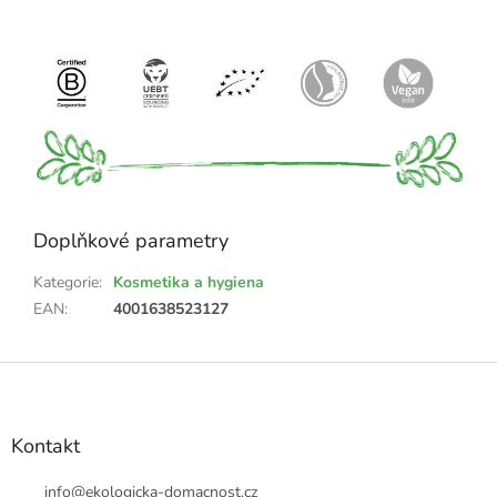
Doplňkové parametry
Kategorie
:
Kosmetika a hygiena
EAN
:
4001638523127
Z
á
p
a
Kontakt
t
í
info
@
ekologicka-domacnost.cz