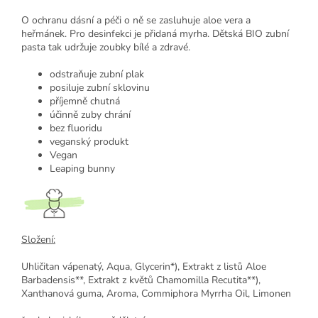
O ochranu dásní a péči o ně se zasluhuje aloe vera a
heřmánek. Pro desinfekci je přidaná myrha. Dětská BIO zubní
pasta tak udržuje zoubky bílé a zdravé.
odstraňuje zubní plak
posiluje zubní sklovinu
příjemně chutná
účinně zuby chrání
bez fluoridu
veganský produkt
Vegan
Leaping bunny
Složení:
Uhličitan vápenatý, Aqua, Glycerin*), Extrakt z listů Aloe
Barbadensis**, Extrakt z květů Chamomilla Recutita**),
Xanthanová guma, Aroma, Commiphora Myrrha Oil, Limonen