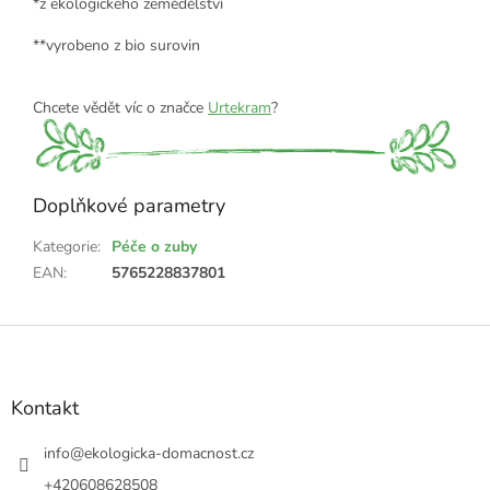
*z ekologického zemědělství
**vyrobeno z bio surovin
Chcete vědět víc o značce
Urtekram
?
Doplňkové parametry
Kategorie
:
Péče o zuby
EAN
:
5765228837801
Z
á
p
a
Kontakt
t
í
info
@
ekologicka-domacnost.cz
+420608628508