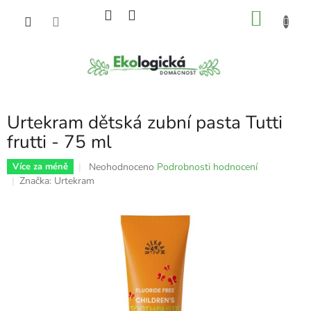
Přejít
NÁKU
na
obsah
KOŠÍK
Urtekram dětská zubní pasta Tutti
frutti - 75 ml
Průměrné
Neohodnoceno
Podrobnosti hodnocení
Více za méně
hodnocení
Značka:
Urtekram
produktu
je
0,0
z
5
hvězdiček.