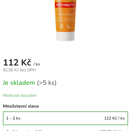
112 Kč
/ ks
92,56 Kč bez DPH
Měrná
Je skladem
(>5 ks)
cena:
Možnosti doručení
Množstevní sleva
1 - 2 ks
112 Kč
/ ks