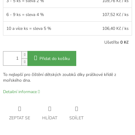
3 - 5 ks = sleva 2 %
109,76 Kč
/ ks
6 - 9 ks = sleva 4 %
107,52 Kč
/ ks
10 a více ks = sleva 5 %
106,40 Kč
/ ks
Ušetříte
0 Kč
Přidat do košíku
To nejlepší pro čištění dětských zoubků díky práškové křídě z
mořského dna.
Detailní informace
ZEPTAT SE
HLÍDAT
SDÍLET