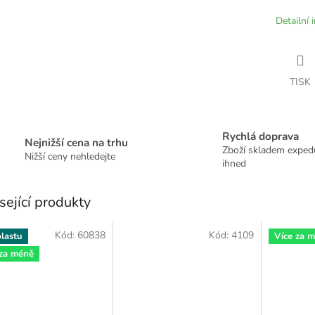
Detailní 
TISK
Rychlá doprava
Nejnižší cena na trhu
Zboží skladem expe
Nižší ceny nehledejte
ihned
sející produkty
Kód:
60838
Kód:
4109
lastu
Více za 
 za méně