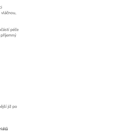
ci
 vláčnou,
částí péče
 příjemný
jší již po
iálů