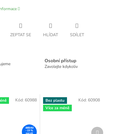
informace
ZEPTAT SE
HLÍDAT
SDÍLET
Osobní přístup
dujeme
Zavolejte kdykoliv
Kód:
60988
Kód:
60908
méně
Bez plastu
Více za méně
365 Kč
Další
–19 %