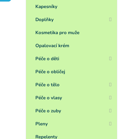
a
n
Kapesníky
e
Doplňky
l
Kosmetika pro muže
Opalovací krém
Péče o děti
Péče o obličej
Péče o tělo
Péče o vlasy
Péče o zuby
Pleny
Repelenty