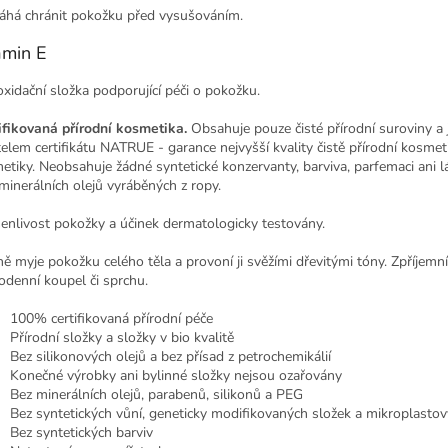
há chránit pokožku před vysušováním.
amin E
oxidační složka podporující péči o pokožku.
ifikovaná přírodní kosmetika.
Obsahuje pouze čisté přírodní suroviny a 
telem certifikátu NATRUE - garance nejvyšší kvality čistě přírodní kosmet
etiky. Neobsahuje žádné syntetické konzervanty, barviva, parfemaci ani l
 minerálních olejů vyráběných z ropy.
enlivost pokožky a účinek dermatologicky testovány.
ně myje pokožku celého těla a provoní ji svěžími dřevitými tóny. Zpříjemní
odenní koupel či sprchu.
100% certifikovaná přírodní péče
Přírodní složky a složky v bio kvalitě
Bez silikonových olejů a bez přísad z petrochemikálií
Konečné výrobky ani bylinné složky nejsou ozařovány
Bez minerálních olejů, parabenů, silikonů a PEG
Bez syntetických vůní, geneticky modifikovaných složek a mikroplastov
Bez syntetických barviv