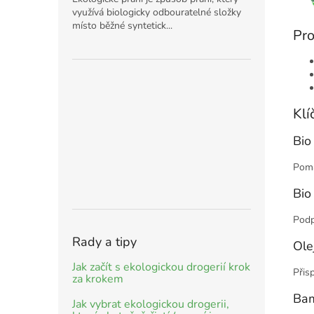
využívá biologicky odbouratelné složky
místo běžné syntetick...
Pro
Klí
Bio
Pomá
Bio
Podp
Rady a tipy
Ole
Jak začít s ekologickou drogerií krok
Přis
za krokem
Bam
Jak vybrat ekologickou drogerii,