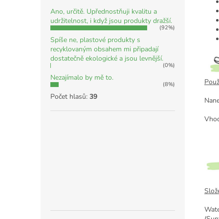
Ano, určitě. Upřednostňuji kvalitu a
udržitelnost, i když jsou produkty dražší.
(92%)
Spíše ne, plastové produkty s
recyklovaným obsahem mi připadají
dostatečně ekologické a jsou levnější.
(0%)
Nezajímalo by mě to.
Použi
(8%)
Počet hlasů:
39
Nane
Vhod
Slož
Wate
(Sun