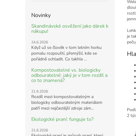
Wel
dlou
rost
Novinky
jemn
Skandinávské osvěžení jako dárek k
Lehk
nákupu!
je t
pečuj
24.6.2026
Když už se člověk v tom letním horku
Hla
pomalu rozpouští, přemýšlí, kde se
pořádně ochladit. Co takhle ...
Kompostovatelné vs. biologicky
odbouratelné: jaký je v tom rozdíl a
co to znamená?
21.6.2026
Rozdíl mezi kompostovatelným a
biologicky odbouratelným materiálem
patří mezi nejčastější zdroje zám...
Podl
2 tý
Ekologické praní: funguje to?
21.6.2026
Ekologické praní je způsob praní, který