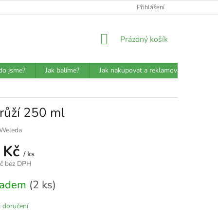
ATBA
DETAILY O PŘEPRAVCÍCH
JAK BALÍME?
Přihlášení
VŠEOBECN
NÁKUPNÍ
Prázdný košík
KOŠÍK
do jsme?
Jak balíme?
Jak nakupovat a reklamovat?
Prů
růží 250 ml
Weleda
 Kč
/ ks
Kč bez DPH
kladem
(2 ks)
 doručení