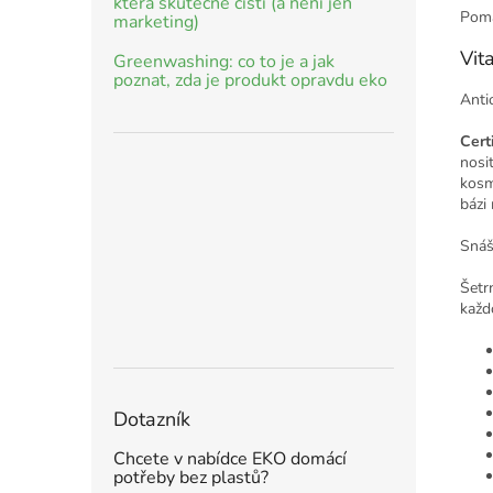
která skutečně čistí (a není jen
Pomá
marketing)
Vit
Greenwashing: co to je a jak
poznat, zda je produkt opravdu eko
Anti
Cert
nosi
kosm
bázi
Snáš
Šetr
každ
Dotazník
Chcete v nabídce EKO domácí
potřeby bez plastů?