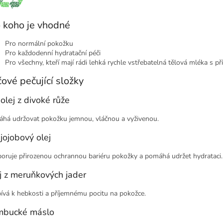
 koho je vhodné
Pro normální pokožku
Pro každodenní hydratační péči
Pro všechny, kteří mají rádi lehká rychle vstřebatelná tělová mléka s př
čové pečující složky
 olej z divoké růže
há udržovat pokožku jemnou, vláčnou a vyživenou.
 jojobový olej
oruje přirozenou ochrannou bariéru pokožky a pomáhá udržet hydrataci.
j z meruňkových jader
pívá k hebkosti a příjemnému pocitu na pokožce.
bucké máslo