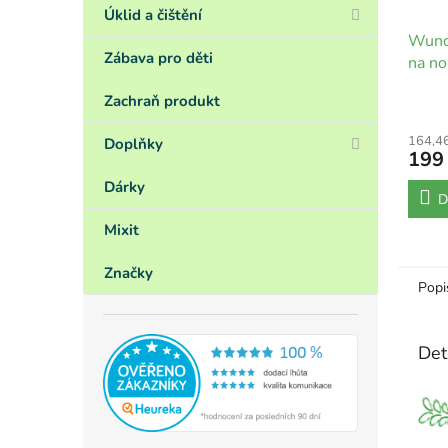
Úklid a čištění
Wund
Zábava pro děti
na no
Zachraň produkt
164,4
Doplňky
199
Dárky
D
Mixit
Značky
Popi
Det