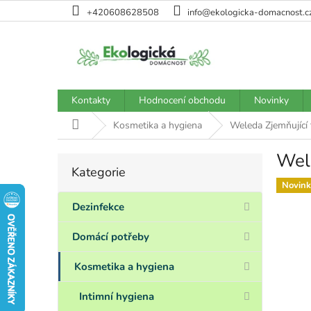
Přejít
+420608628508
info@ekologicka-domacnost.c
na
obsah
Kontakty
Hodnocení obchodu
Novinky
Domů
Kosmetika a hygiena
Weleda Zjemňující 
Wele
P
Kategorie
Přeskočit
o
kategorie
Novink
s
t
Dezinfekce
r
a
Domácí potřeby
n
n
Kosmetika a hygiena
í
p
Intimní hygiena