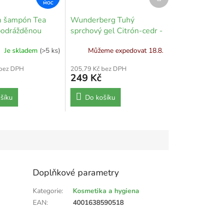
produkt
m šampón Tea
Wunderberg Tuhý
podrážděnou
sprchový gel Citrón-cedr -
hlavy - 500 ml
80 g
Je skladem
(>5 ks)
Můžeme expedovat 18.8.
 bez DPH
205,79 Kč bez DPH
249 Kč
šíku
Do košíku
Doplňkové parametry
Kategorie
:
Kosmetika a hygiena
EAN
:
4001638590518