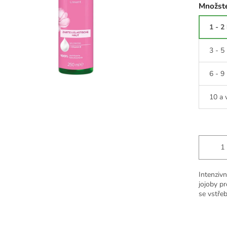
Množste
1 - 2
3 - 5
6 - 9
10 a 
Intenzivn
jojoby p
se vstře