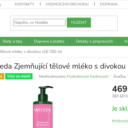
KONTAKTY
HODNOCENÍ OBCHODU
DOPRAVA A PL
z
HLEDAT
Rady a tipy
Doprava a platba
Detaily o přepravcích
K
tělové mléko s divokou růží 250 ml
da Zjemňující tělové mléko s divokou 
Průměrné
Neohodnoceno
Podrobnosti hodnocení
Značka:
a
Více za méně
hodnocení
469
produktu
je
387,60 
0,0
z
Měrná
Je s
5
cena:
hvězdiček.
Možnosti