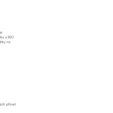
je
iky a BIO
átky na
ých přísad