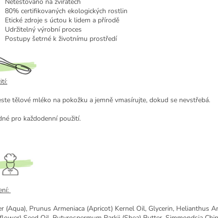
Netestováno na zvířatech
80% certifikovaných ekologických rostlin
Etické zdroje s úctou k lidem a přírodě
Udržitelný výrobní proces
Postupy šetrné k životnímu prostředí
tí:
ste tělové mléko na pokožku a jemně vmasírujte, dokud se nevstřebá.
né pro každodenní použití.
ení:
r (Aqua), Prunus Armeniaca (Apricot) Kernel Oil, Glycerin, Helianthus 
flower) Seed Oil, Butyrospermum Parkii (Shea) Butter, Simmondsia Chi