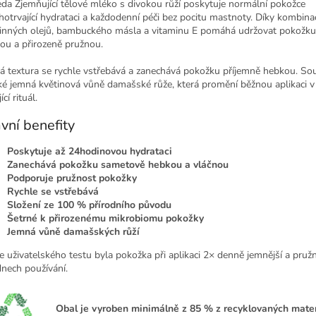
eda
Zjemňující tělové mléko s divokou růží poskytuje normální pokožce
hotrvající hydrataci a každodenní péči bez pocitu mastnoty. Díky kombina
linných olejů, bambuckého másla a vitaminu E pomáhá udržovat pokožku
ou a přirozeně pružnou.
á textura se rychle vstřebává a zanechává pokožku příjemně hebkou. Sou
aké jemná květinová vůně damašské růže, která promění běžnou aplikaci v
ící rituál.
vní benefity
Poskytuje až 24hodinovou hydrataci
Zanechává pokožku sametově hebkou a vláčnou
Podporuje pružnost pokožky
Rychle se vstřebává
Složení ze 100 % přírodního původu
Šetrné k přirozenému mikrobiomu pokožky
Jemná vůně damašských růží
e uživatelského testu byla pokožka při aplikaci 2× denně jemnější a pružně
dnech používání.
Obal je vyroben minimálně z 85 % z recyklovaných mater