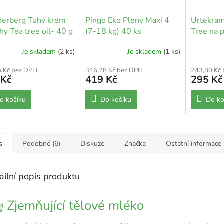
erberg Tuhý krém
Pingo Eko Pleny Maxi 4
Urtekra
hy Tea tree oil- 40 g
(7-18 kg) 40 ks
Tree na 
pokožku 
Je skladem
(2 ks)
Je skladem
(1 ks)
6 Kč bez DPH
346,28 Kč bez DPH
243,80 Kč
 Kč
419 Kč
295 Kč
o košíku
Do košíku
Do ko
s
Podobné (6)
Diskuze
Značka
Ostatní informace
ailní popis produktu
Zjemňující tělové mléko