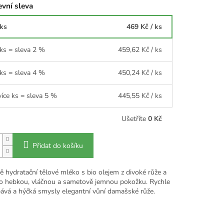
vní sleva
 ks
469 Kč
/ ks
 ks = sleva 2 %
459,62 Kč
/ ks
 ks = sleva 4 %
450,24 Kč
/ ks
více ks = sleva 5 %
445,55 Kč
/ ks
Ušetříte
0 Kč
Přidat do košíku
ě hydratační tělové mléko s bio olejem z divoké růže a
ro hebkou, vláčnou a sametově jemnou pokožku. Rychle
bává a hýčká smysly elegantní vůní damašské růže.