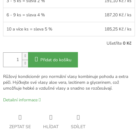
3 - 5 ks = sleva 2 %
191,10 Kč
/ ks
6 - 9 ks = sleva 4 %
187,20 Kč
/ ks
10 a více ks = sleva 5 %
185,25 Kč
/ ks
Ušetříte
0 Kč
Přidat do košíku
Růžový kondicionér pro normální vlasy kombinuje pohodu a extra
péči. Hýčkejte své vlasy aloe vera, lecitinem a glycerinem, což
umožňuje hebké a vzdušné vlasy a snadno se rozčesávají.
Detailní informace
ZEPTAT SE
HLÍDAT
SDÍLET