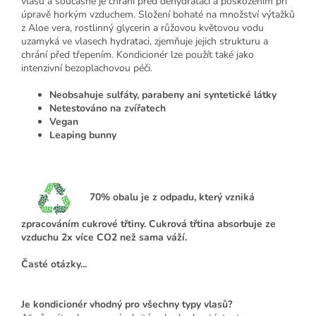
vlasů a současně je chrání před dehydratací a poškozením při
úpravě horkým vzduchem. Složení bohaté na množství výtažků
z Aloe vera, rostlinný glycerin a růžovou květovou vodu
uzamyká ve vlasech hydrataci, zjemňuje jejich strukturu a
chrání před třepením. Kondicionér lze použít také jako
intenzivní bezoplachovou péči.
Neobsahuje sulfáty, parabeny ani syntetické látky
Netestováno na zvířatech
Vegan
Leaping bunny
70%
obalu je z odpadu, který vzniká
zpracováním cukrové třtiny. Cukrová třtina absorbuje ze
vzduchu 2x více CO2 než sama váží.
Časté otázky...
Je kondicionér vhodný pro všechny typy vlasů?