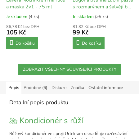
Lavera Noční krém na ruce
Logona bylinná zubní pasta
a maska 2v1 - 75 ml
s rozmarýnem a šalvějí bez
mentolu - 75 ml
Je skladem
(4 ks)
Je skladem
(>5 ks)
86,78 Kč bez DPH
81,82 Kč bez DPH
105 Kč
99 Kč
Do košíku
Do košíku
ZOBRAZIT VŠECHNY SOUVISEJÍCÍ PRODUKTY
Popis
Podobné (6)
Diskuze
Značka
Ostatní informace
Detailní popis produktu
Kondicionér s růží
Růžový kondicionér ve spreji Urtekram usnadňuje rozčesávání