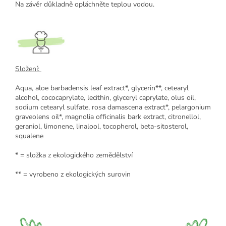
Na závěr důkladně opláchněte teplou vodou.
Složení:
Aqua, aloe barbadensis leaf extract*, glycerin**, cetearyl
alcohol, cococaprylate, lecithin, glyceryl caprylate, olus oil,
sodium cetearyl sulfate, rosa damascena extract*, pelargonium
graveolens oil*, magnolia officinalis bark extract, citronellol,
geraniol, limonene, linalool, tocopherol, beta-sitosterol,
squalene
* = složka z ekologického zemědělství
** = vyrobeno z ekologických surovin