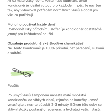
Ať už máte vlasy rovné, vlnité nebo kudrnaté, tento
kondicionér je ideální volbou pro každodenní péči. Je navržen
tak, aby vyhovoval potřebám normálních vlasů a dodal jim
vše, co potřebují.
Mohu ho používat každý den?
Rozhodně! Díky přírodnímu složení je kondicionér dostatečně
jemný pro každodenní použití.
Obsahuje produkt nějaké škodlivé chemikálie?
Ne. Tento kondicionér je 100% přírodní, bez parabenů, silikonů
a sulfátů.
Použití:
Po umytí vlasů šamponem naneste malé množství
kondicionéru do vlhkých vlasů, zejména na konečky. Jemně
vmasírujte a nechte působit 2–3 minuty. Během této doby se
aktivní složky postarají o regeneraci a hydrataci vašich vlasů.