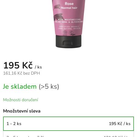
195 Kč
/ ks
161,16 Kč bez DPH
Měrná
Je skladem
(>5 ks)
cena:
Možnosti doručení
Množstevní sleva
1 - 2 ks
195 Kč
/ ks