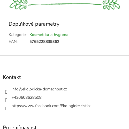
Doplňkové parametry
Kategorie
:
Kosmetika a hygiena
EAN
:
5765228839362
Z
á
p
a
Kontakt
t
í
info
@
ekologicka-domacnost.cz
+420608628508
https://www.facebook.com/Ekologicke.cistice
Pro zajímavost...