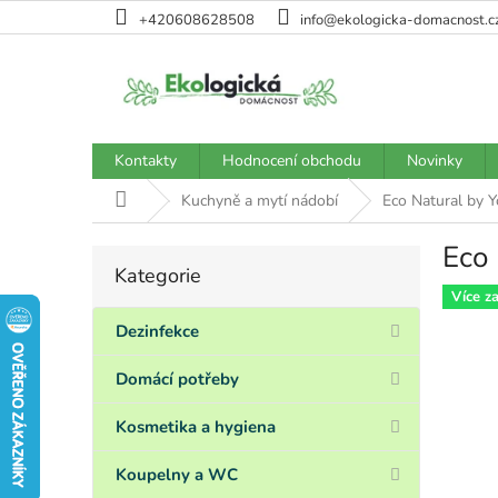
Přejít
+420608628508
info@ekologicka-domacnost.c
na
obsah
Kontakty
Hodnocení obchodu
Novinky
Domů
Kuchyně a mytí nádobí
Eco Natural by Y
Eco 
P
Kategorie
Přeskočit
o
kategorie
Více z
s
t
Dezinfekce
r
a
Domácí potřeby
n
n
Kosmetika a hygiena
í
p
Koupelny a WC