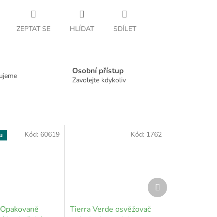
ZEPTAT SE
HLÍDAT
SDÍLET
Osobní přístup
dujeme
Zavolejte kdykoliv
Kód:
60619
Kód:
1762
u
Další
produkt
 Opakovaně
Tierra Verde osvěžovač