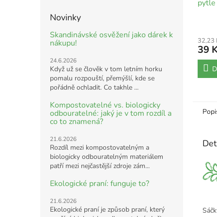
pytle
Novinky
Skandinávské osvěžení jako dárek k
32,23
nákupu!
39 
24.6.2026
Když už se člověk v tom letním horku
D
pomalu rozpouští, přemýšlí, kde se
pořádně ochladit. Co takhle ...
Kompostovatelné vs. biologicky
Popi
odbouratelné: jaký je v tom rozdíl a
co to znamená?
21.6.2026
Det
Rozdíl mezi kompostovatelným a
biologicky odbouratelným materiálem
patří mezi nejčastější zdroje zám...
Ekologické praní: funguje to?
21.6.2026
Ekologické praní je způsob praní, který
Sáčk