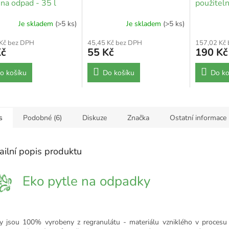
 na odpad - 35 l
použitel
bambusov
Je skladem
(>5 ks)
Je skladem
(>5 ks)
 Kč bez DPH
45,45 Kč bez DPH
157,02 Kč
Kč
55 Kč
190 Kč
o košíku
Do košíku
Do ko
s
Podobné (6)
Diskuze
Značka
Ostatní informace
ailní popis produktu
Eko pytle na odpadky
y jsou 100% vyrobeny z regranulátu - materiálu vzniklého v procesu