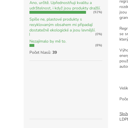
regr
Ano, určitě. Upřednostňuji kvalitu a
rozd
udržitelnost, i když jsou produkty dražší.
jsou
(92%)
gran
Spíše ne, plastové produkty s
recyklovaným obsahem mi připadají
Regr
dostatečně ekologické a jsou levnější.
se s
(0%)
kter
Nezajímalo by mě to.
(8%)
Výho
Počet hlasů:
39
ener
použ
auto
Veli
Poče
Slož
LDP