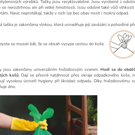
etylenových výrobků.
Tašky jsou recyklovatelné. Jsou
vyrobené z odoln
e se neroztrhnou ani při velké hmotnosti.
Jsou odolné také vůči vlhkost
otám.
Navíc neprotékají, takže v nich lze bez obav nosit i mokrý odpad.
á taška je zakončena vlnkou, která usnadňuje její zavázání a pohodlné př
 byste se museli bát, že se obsah vysype cestou do koše.
y jsou zakončeny univerzálním hvězdicovým svarem.
Hodí se do obdél
tých košů
.
Dají se přesně natáhnout přes okraje odpadkového koše, n
šťují vysokou úroveň hygieny při likvidaci odpadu. Díky hvězdicovému s
ňuje dno.