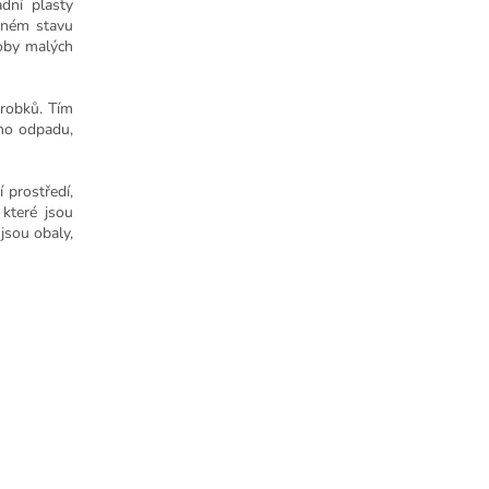
dní plasty
veném stavu
doby malých
ýrobků. Tím
ého odpadu,
 prostředí,
 které jsou
jsou obaly,