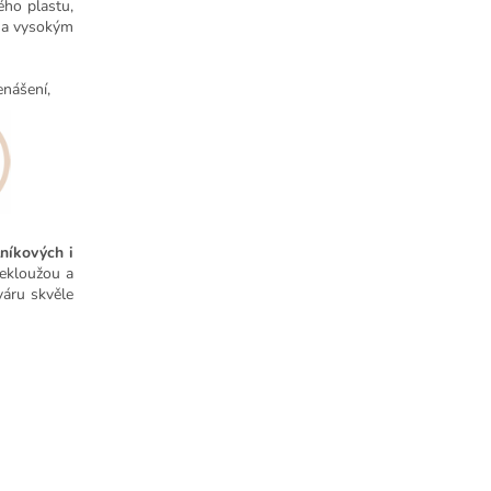
ého plastu,
i a vysokým
enášení,
níkových i
ekloužou a
váru skvěle