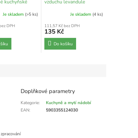
né kuchyňské
vzduchu levandule
é utěrky
Je skladem
(>5 ks)
Je skladem
(4 ks)
 bez DPH
111,57 Kč bez DPH
135 Kč
šíku
Do košíku
Doplňkové parametry
Kategorie
:
Kuchyně a mytí nádobí
EAN
:
5903355124030
 zpracování