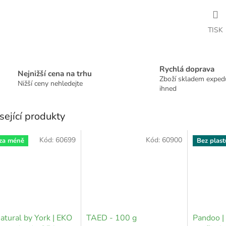
TISK
Rychlá doprava
Nejnižší cena na trhu
Zboží skladem expe
Nižší ceny nehledejte
ihned
sející produkty
Kód:
60699
Kód:
60900
 za méně
Bez plast
atural by York | EKO
TAED - 100 g
Pandoo |