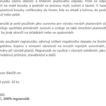
anulátu začíná sběrem a tříděním plastového odpadu. Poté se odpa
rtí na malé kousky a podrobí se procesu mytí, sušení a tavení. V ta
 plastové kousky vstřikovány do forem, kde se chladí a tuhnou do po
ulí nebo pelet.
anulát je poté používán jako surovina pro výrobu nových plastových v
nižuje spotřeba primárních surovin a snižuje se také množství plastov
ý by jinak skončil na skládkách nebo ve spalovnách.
dy používání regranulátu zahrnují snížení negativního dopadu na životní
getickou úsporu a omezení závislosti na nových ropných surovinách,
ívány při výrobě plastů. Regranulát se využívá v různých odvětvích, jako 
mobilový průmysl, stavebnictví a další.
kost: 64
x59 cm
t pytlů: 10 ks
ení:
E
, 
100% regranulát