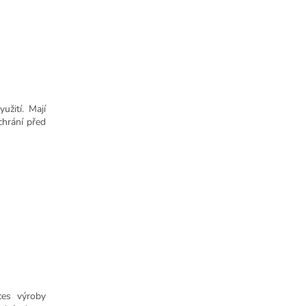
yužití. M
ají
 chrání před
ces výroby