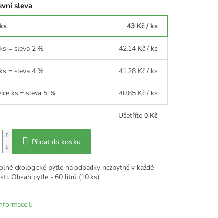
vní sleva
 ks
43 Kč
/ ks
 ks = sleva 2 %
42,14 Kč
/ ks
 ks = sleva 4 %
41,28 Kč
/ ks
více ks = sleva 5 %
40,85 Kč
/ ks
Ušetříte
0 Kč
Přidat do košíku
olné ekologické pytle na odpadky nezbytné v každé
i. Obsah pytle - 60 litrů (10 ks).
informace