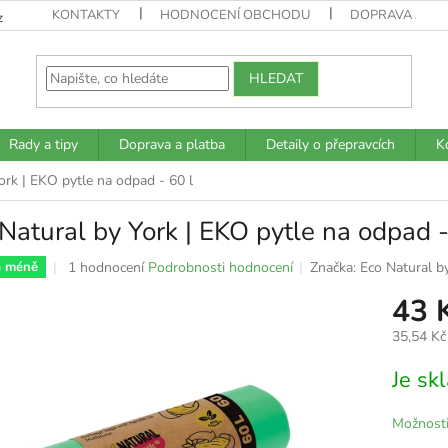
KONTAKTY
HODNOCENÍ OBCHODU
DOPRAVA A PL
z
HLEDAT
Rady a tipy
Doprava a platba
Detaily o přepravcích
K
ork | EKO pytle na odpad - 60 l
Natural by York | EKO pytle na odpad -
Průměrné
1 hodnocení
Podrobnosti hodnocení
Značka:
Eco Natural b
a méně
hodnocení
43 
produktu
je
35,54 Kč
5,0
z
Měrná
Je s
5
cena:
hvězdiček.
Možnosti