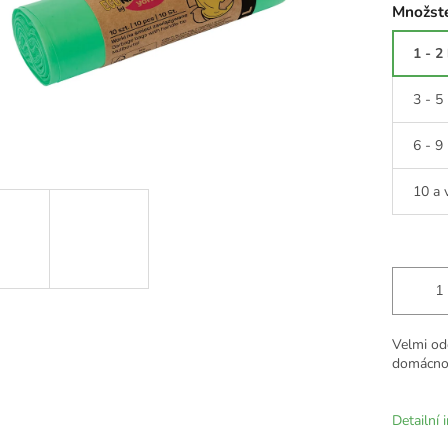
Množste
1 - 2
3 - 5
6 - 9
10 a 
Velmi od
domácnost
Detailní 