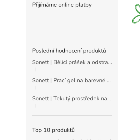
Přijímáme online platby
Poslední hodnocení produktů
Sonett | Bělící prášek a odstraňovač skvrn - 900 g
|
Hodnocení produktu je 5 z 5 hvězdiček.
Sonett | Prací gel na barevné prádlo máta a citrón - 10 l
|
Hodnocení produktu je 5 z 5 hvězdiček.
Sonett | Tekutý prostředek na nádobí Sensitive - 10 l
|
Hodnocení produktu je 5 z 5 hvězdiček.
Top 10 produktů