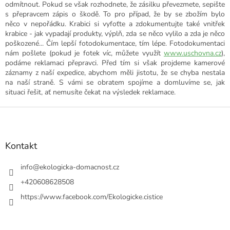
odmítnout. Pokud se však rozhodnete, že zásilku převezmete, sepište
s přepravcem zápis o škodě. To pro případ, že by se zbožím bylo
něco v nepořádku. Krabici si vyfoťte a zdokumentujte také vnitřek
krabice - jak vypadají produkty, výplň, zda se něco vylilo a zda je něco
poškozené... Čím lepší fotodokumentace, tím lépe. Fotodokumentaci
nám pošlete (pokud je fotek víc, můžete využít
www.uschovna.cz
),
podáme reklamaci přepravci. Před tím si však projdeme kamerové
záznamy z naší expedice, abychom měli jistotu, že se chyba nestala
na naší straně. S vámi se obratem spojíme a domluvíme se, jak
situaci řešit, ať nemusíte čekat na výsledek reklamace.
Z
á
p
a
Kontakt
t
í
info
@
ekologicka-domacnost.cz
+420608628508
https://www.facebook.com/Ekologicke.cistice