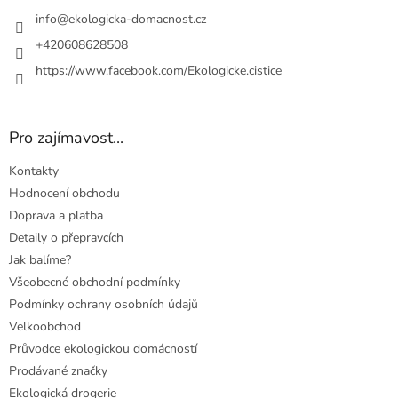
t
í
info
@
ekologicka-domacnost.cz
+420608628508
https://www.facebook.com/Ekologicke.cistice
Pro zajímavost...
Kontakty
Hodnocení obchodu
Doprava a platba
Detaily o přepravcích
Jak balíme?
Všeobecné obchodní podmínky
Podmínky ochrany osobních údajů
Velkoobchod
Průvodce ekologickou domácností
Prodávané značky
Ekologická drogerie