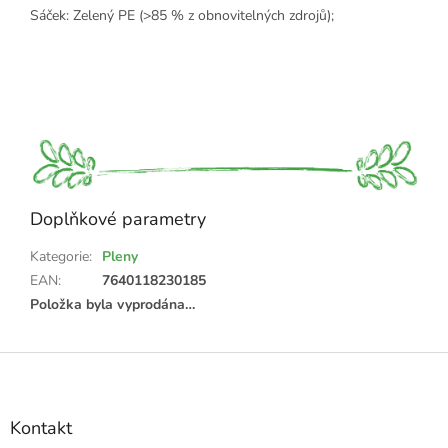
Sáček: Zelený PE (>85 % z obnovitelných zdrojů);
Doplňkové parametry
Kategorie
:
Pleny
EAN
:
7640118230185
Položka byla vyprodána…
Z
á
p
a
Kontakt