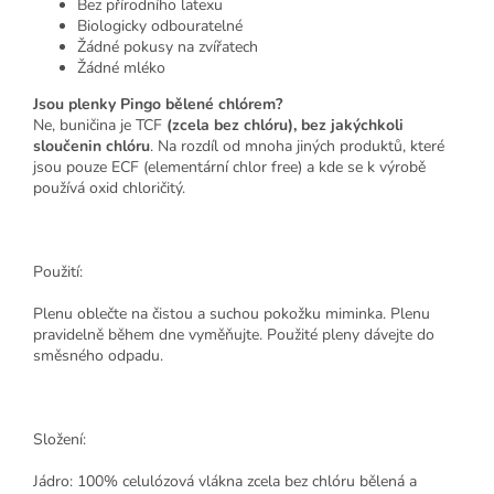
Bez přírodního latexu
Biologicky odbouratelné
Žádné pokusy na zvířatech
Žádné mléko
Jsou plenky Pingo bělené chlórem?
Ne, buničina je TCF
(zcela bez chlóru), bez jakýchkoli
sloučenin chlóru
. Na rozdíl od mnoha jiných produktů, které
jsou pouze ECF (elementární chlor free) a kde se k výrobě
používá oxid chloričitý.
Použití:
Plenu oblečte na čistou a suchou pokožku miminka. Plenu
pravidelně během dne vyměňujte. Použité pleny dávejte do
směsného odpadu.
Složení:
Jádro: 100% celulózová vlákna zcela bez chlóru bělená a