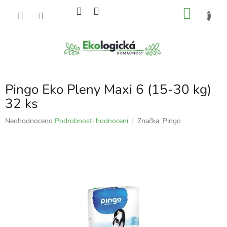
Přejít
NÁKU
na
obsah
KOŠÍK
Pingo Eko Pleny Maxi 6 (15-30 kg)
32 ks
Průměrné
Neohodnoceno
Podrobnosti hodnocení
Značka:
Pingo
hodnocení
produktu
je
0,0
z
5
hvězdiček.