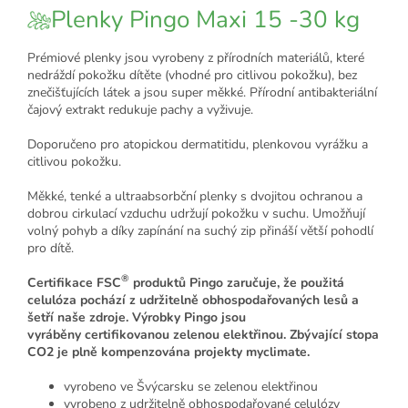
Plenky Pingo Maxi 15 -30 kg
Prémiové plenky jsou vyrobeny z přírodních materiálů, které
nedráždí pokožku dítěte (vhodné pro citlivou pokožku), bez
znečišťujících látek a jsou super měkké. Přírodní antibakteriální
čajový extrakt redukuje pachy a vyživuje.
Doporučeno pro atopickou dermatitidu, plenkovou vyrážku a
citlivou pokožku.
Měkké, tenké a ultraabsorbční plenky s dvojitou ochranou a
dobrou cirkulací vzduchu udržují pokožku v suchu. Umožňují
volný pohyb a díky zapínání na suchý zip přináší větší pohodlí
pro dítě.
®
Certifikace FSC
produktů Pingo zaručuje, že použitá
celulóza pochází z udržitelně obhospodařovaných lesů a
šetří naše zdroje. Výrobky Pingo jsou
vyráběny certifikovanou zelenou elektřinou. Zbývající stopa
CO2 je plně kompenzována projekty myclimate.
vyrobeno ve Švýcarsku se zelenou elektřinou
vyrobeno z udržitelně obhospodařované celulózy