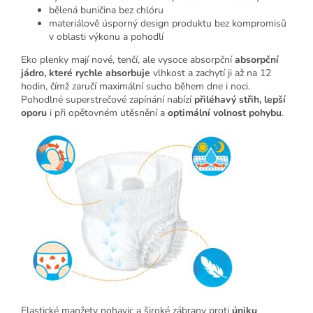
bělená buničina bez chlóru
materiálově úsporný design produktu bez kompromisů
v oblasti výkonu a pohodlí
Eko plenky mají nové, tenčí, ale vysoce absorpční
absorpční
jádro, které rychle absorbuje
vlhkost a zachytí ji až na 12
hodin, čímž zaručí maximální sucho během dne i noci.
Pohodlné superstrečové zapínání nabízí
přiléhavý střih, lepší
oporu
i při opětovném utěsnění a
optimální volnost pohybu
.
Elastické manžety nohavic a široké zábrany proti
úniku