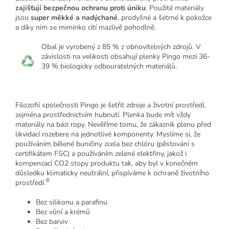
zajišťují bezpečnou ochranu proti úniku
. Použité materiály
jsou
super měkké a nadýchané
, prodyšné a šetrné k pokožce
a díky nim se miminko cítí mazlivě pohodlně.
Obal je vyrobený z
85 % z obnovitelných zdrojů. V
závislosti na velikosti obsahují plenky Pingo mezi 36-
39 % biologicky odbouratelných materiálů.
Filozofií společnosti Pingo je šetřit zdroje a životní prostředí,
zejména prostřednictvím hubnutí. Plenka bude mít vždy
materiály na bázi ropy. Nevěříme tomu, že zákazník plenu před
likvidací rozebere na jednotlivé komponenty. Myslíme si, že
používáním bělené buničiny zcela bez chlóru (pěstování s
certifikátem FSC) a používáním zelené elektřiny, jakož i
kompenzací CO2 stopy produktu tak, aby byl v konečném
důsledku klimaticky neutrální, přispíváme k ochraně životního
®
prostředí.
Bez silikonu a parafinu
Bez vůní a krémů
Bez barviv