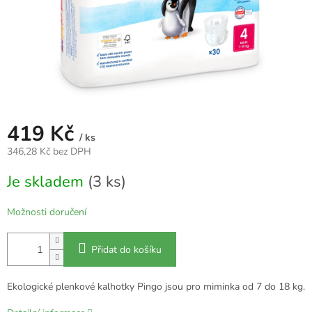
419 Kč
/ ks
346,28 Kč bez DPH
Měrná
Je skladem
(3 ks)
cena:
Možnosti doručení
Přidat do košíku
Ekologické plenkové kalhotky Pingo jsou pro miminka od 7 do 18 kg.