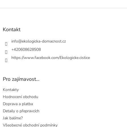
Z
á
p
a
Kontakt
t
í
info
@
ekologicka-domacnost.cz
+420608628508
https://www.facebook.com/Ekologicke.cistice
Pro zajímavost...
Kontakty
Hodnocení obchodu
Doprava a platba
Detaily o přepravcích
Jak balíme?
Všeobecné obchodní podmínky