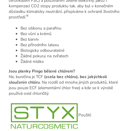
certifikátem FSC) a používáním zelené elektřiny, jakož i
kompenzací CO2 stopy produktu tak, aby byl v konečném
důsledku klimaticky neutrální, přispíváme k ochraně životního
®
prostředí.
Bez silikonu a parafinu
Bez vůní a krémů
Bez barviv
Bez přírodního latexu
Biologicky odbouratelné
Žádné pokusy na zvířatech
Žádné mléko
Jsou plenky Pingo bělené chlórem?
Ne, buničina je TCF
(zcela bez chlóru), bez jakýchkoli
sloučenin chlóru
. Na rozdíl od mnoha jiných produktů, které
jsou pouze ECF (elementární chlor free) a kde se k výrobě
používá oxid chloričitý.
Použití: