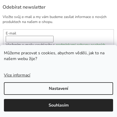
Odebírat newsletter
Vložte svůj e-mail a my vám budeme zasílat informace o nových
produktech na našem e-shopu.
E-mail
Vložením e-mailu souhlasíte s
podmínkami ochrany osobních
údajů
Můžeme pracovat s cookies, abychom věděli, jak to na
našem webu žije?
PŘIHLÁSIT SE
Více informací
Vytvořil Shoptet
Nastavení
Copyright 2026
EKOlogická domácnost
. Všechna práva
Souhlasím
vyhrazena.
Doprava zdarma od 1700 Kč.