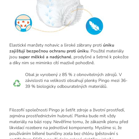
Elastické manžety nohavic a široké zábrany proti
úniku
zajišťují bezpečnou ochranu proti úniku
. Použité materiály
jsou
super měkké a nadýchané
, prodyšné a šetrné k pokožce
a díky nim se miminko cítí mazlivě pohodlně.
Obal je vyrobený z
85 % z obnovitelných zdrojů. V
závislosti na velikosti obsahují plenky Pingo mezi 36-
39 % biologicky odbouratelných materiálů.
Filozofií společnosti Pingo je šetřit zdroje a životní prostředí,
zejména prostřednictvím hubnutí. Plenka bude mít vždy
materiály na bázi ropy. Nevěříme tomu, že zákazník plenu před
likvidací rozebere na jednotlivé komponenty. Myslíme si, že
používáním bělené buničiny zcela bez chlóru (pěstování s