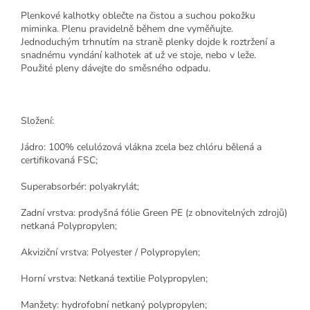
Plenkové kalhotky oblečte na čistou a suchou pokožku
miminka. Plenu pravidelně během dne vyměňujte.
Jednoduchým trhnutím na straně plenky dojde k roztržení a
snadnému vyndání kalhotek ať už ve stoje, nebo v leže.
Použité pleny dávejte do směsného odpadu.
Složení:
Jádro: 100% celulózová vlákna zcela bez chlóru bělená a
certifikovaná FSC;
Superabsorbér: polyakrylát;
Zadní vrstva: prodyšná fólie Green PE (z obnovitelných zdrojů)
netkaná Polypropylen;
Akviziční vrstva: Polyester / Polypropylen;
Horní vrstva: Netkaná textilie Polypropylen;
Manžety: hydrofobní netkaný polypropylen;