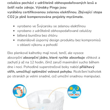
celulóza pochází z udržitelně obhospodařovaných lesů a
šetří naše zdroje. Výrobky Pingo jsou
vyráběny certifikovanou zelenou elektřinou. Zbývající stopa
CO2 je plně kompenzována projekty myclimate.
vyrobeno ve Švýcarsku se zelenou elektřinou
vyrobeno z udržitelně obhospodařované celulózy
bělená buničina bez chlóru
materiálově úsporný design produktu bez kompromisů
v oblasti výkonu a pohodlí
Eko plenkové kalhotky mají nové, tenčí, ale vysoce
absorpční
absorpční jádro, které rychle absorbuje
vlhkost a
zachytí ji až na 12 hodin, čímž zaručí maximální sucho během
dne i noci. Pohodlné superstrečové boky nabízí
přiléhavý
střih, umožňují
optimální volnost pohybu
. Roztržení kalhotek
po stranách je velmi snadné, což umožní snadnou manipulaci.