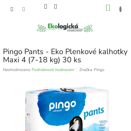
Přejít
NÁKU
na
obsah
KOŠÍK
Pingo Pants - Eko Plenkové kalhotky
Maxi 4 (7-18 kg) 30 ks
Průměrné
Neohodnoceno
Podrobnosti hodnocení
Značka:
Pingo
hodnocení
produktu
je
0,0
z
5
hvězdiček.