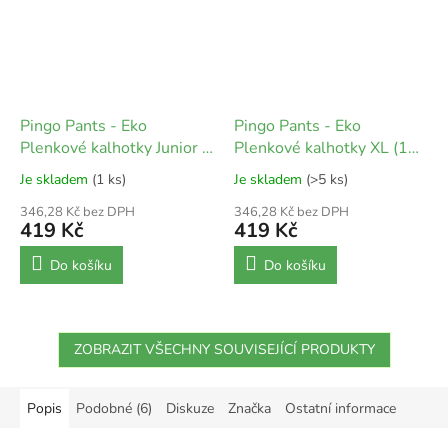
Pingo Pants - Eko
Pingo Pants - Eko
Plenkové kalhotky Junior 5
Plenkové kalhotky XL (15-
(12-25 kg) 30 ks
30 kg) 30 ks
Je skladem
(1 ks)
Je skladem
(>5 ks)
346,28 Kč bez DPH
346,28 Kč bez DPH
419 Kč
419 Kč
Do košíku
Do košíku
ZOBRAZIT VŠECHNY SOUVISEJÍCÍ PRODUKTY
Popis
Podobné (6)
Diskuze
Značka
Ostatní informace