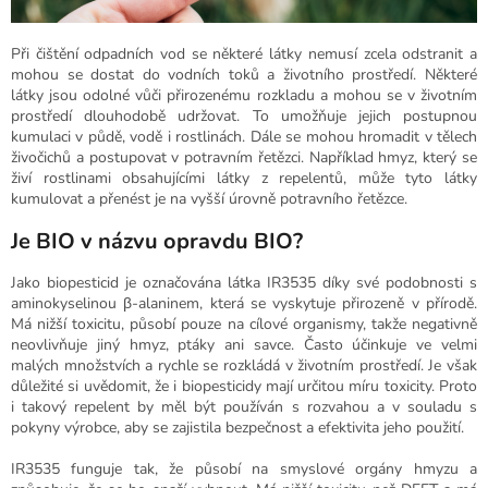
Při čištění odpadních vod se některé látky nemusí zcela odstranit a
mohou se dostat do vodních toků a životního prostředí. Některé
látky jsou odolné vůči přirozenému rozkladu a mohou se v životním
prostředí dlouhodobě udržovat. To umožňuje jejich postupnou
kumulaci v půdě, vodě i rostlinách. Dále se mohou hromadit v tělech
živočichů a postupovat v potravním řetězci. Například hmyz, který se
živí rostlinami obsahujícími látky z repelentů, může tyto látky
kumulovat a přenést je na vyšší úrovně potravního řetězce.
Je BIO v názvu opravdu BIO?
Jako biopesticid je označována látka IR3535 díky své podobnosti s
aminokyselinou β-alaninem, která se vyskytuje přirozeně v přírodě.
Má nižší toxicitu, působí pouze na cílové organismy, takže negativně
neovlivňuje jiný hmyz, ptáky ani savce. Často účinkuje ve velmi
malých množstvích a rychle se rozkládá v životním prostředí. Je však
důležité si uvědomit, že i biopesticidy mají určitou míru toxicity. Proto
i takový repelent by měl být používán s rozvahou a v souladu s
pokyny výrobce, aby se zajistila bezpečnost a efektivita jeho použití.
IR3535 funguje tak, že působí na smyslové orgány hmyzu a