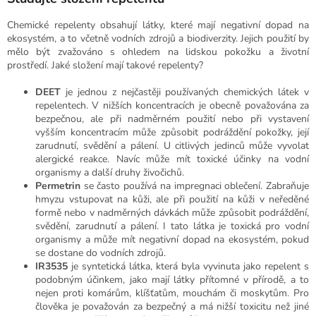
Chemické repelenty obsahují látky, které mají negativní dopad na
ekosystém, a to včetně vodních zdrojů a biodiverzity.
Jejich použití by
mělo být zvažováno s ohledem na lidskou pokožku a životní
prostředí. Jaké složení mají takové repelenty?
DEET
je jednou z nejčastěji používaných chemických látek v
repelentech. V nižších koncentracích je obecně považována za
bezpečnou, ale při nadměrném použití nebo při vystavení
vyšším koncentracím může způsobit podráždění pokožky, její
zarudnutí, svědění a pálení. U citlivých jedinců může vyvolat
alergické reakce. Navíc může mít toxické účinky na vodní
organismy a další druhy živočichů.
Permetrin
se často používá na impregnaci oblečení. Zabraňuje
hmyzu vstupovat na kůži, ale při použití na kůži v neředěné
formě nebo v nadměrných dávkách může způsobit podráždění,
svědění, zarudnutí a pálení. I tato látka je toxická pro vodní
organismy a může mít negativní dopad na ekosystém, pokud
se dostane do vodních zdrojů.
IR3535
je syntetická látka, která byla vyvinuta jako repelent s
podobným účinkem, jako mají látky přítomné v přírodě, a to
nejen proti komárům, klíšťatům, mouchám či moskytům. Pro
člověka je považován za bezpečný a má nižší toxicitu než jiné