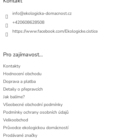
a
Kontakt
t
í
info
@
ekologicka-domacnost.cz
+420608628508
https://www.facebook.com/Ekologicke.cistice
Pro zajímavost...
Kontakty
Hodnocení obchodu
Doprava a platba
Detaily o přepravcích
Jak balíme?
Všeobecné obchodní podmínky
Podmínky ochrany osobních údajů
Velkoobchod
Průvodce ekologickou domácností
Prodávané značky