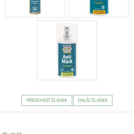
PŘEDCHOZÍ ČLÁNEK
DALŠÍ ČLÁNEK
Z
á
p