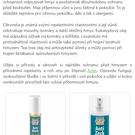
schopnost odpuzovat hmyz a poskytovat dlouhodobou ochranu
před bodnutím. Mají příjemnou vůni a jsou šetrné k pokožce. To je
důležité zejména pro citlivou pokožku, děti a lidi s alergiemi.
Citronela je známá svými repelentními vlastnostmi a její vůně
odstrašuje mouchy, komáry a další obtížný hmyz. Eukalyptový olej
má odpudivý účinek na komáry a klíšťata. Levandule má
protizánětlivé vlastnosti a může také pomoci při hojení bodnutí
hmyzem. Tea tree olej má antiseptické účinky a může pomoci při
hojení škrábanců způsobených hmyzem.
Užijte si přírodu a zároveň si zajistěte ochranu před hmyzem s
přírodními repelenty a roll ony po štípnutí
Aries
. Opravdu fungují,
vyzkoušeno! Buďte i vy šetrní k přírodě i své pokožce a užijte si krásy
venkovních prostředí bez rušivé přítomnosti hmyzu.