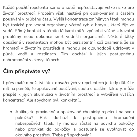
Každé použití repelentu samo o sobě nepředstavuje velké riziko pro
životní prostředí. Problém však nastává při opakovaném a častém
používání v průběhu času. Vyšší koncentrace zmíněných látek mohou
být toxické pro vodní organismy, včetně ryb a hmyzu, který žije ve
vodě. Přímý kontakt s těmito látkami může způsobit vážné zdravotní
problémy nebo dokonce smrt vodních organismů. Některé látky
obsažené v repelentech mohou být perzistentní, což znamená, že se
hromadí v životním prostředí a mohou se dlouhodobě udržovat v
půdě, vodě a rostlinách. Tím dochází k jejich postupnému
nahromadění v ekosystémech.
Čím přispíváte vy?
I přes malé množství látek obsažených v repelentech je tedy důležité
mít na paměti, že opakované používání, spolu s dalšími faktory, může
přispět k jejich akumulaci v životním prostředí a vytváření vyšších
koncentrací. Ale abychom byli konkrétní...
Aplikujete pravidelně a opakovaně chemický repelent na svou
pokožku? Pak dochází k postupnému hromadění
nebezpečných látek. Ty mohou zůstat na povrchu pokožky
nebo pronikat do pokožky a postupně se uvolňovat do
okolního prostředí. Třeba při sprchování.