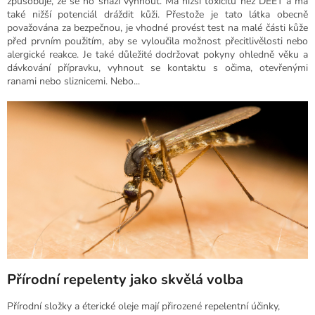
způsobuje, že se ho snaží vyhnout. Má nižší toxicitu než DEET a má
také nižší potenciál dráždit kůži. Přestože je tato látka obecně
považována za bezpečnou, je vhodné provést test na malé části kůže
před prvním použitím, aby se vyloučila možnost přecitlivělosti nebo
alergické reakce. Je také důležité dodržovat pokyny ohledně věku a
dávkování přípravku, vyhnout se kontaktu s očima, otevřenými
ranami nebo sliznicemi. Nebo...
Přírodní repelenty jako skvělá volba
Přírodní složky a éterické oleje mají přirozené repelentní účinky,