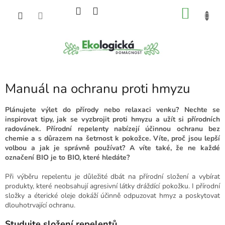
Přejít
NÁKU
na
obsah
KOŠÍK
Manuál na ochranu proti hmyzu
Plánujete výlet do přírody nebo relaxaci venku? Nechte se
inspirovat tipy, jak se vyzbrojit proti hmyzu a užít si přírodních
radovánek. Přírodní repelenty nabízejí účinnou ochranu bez
chemie a s důrazem na šetrnost k pokožce. Víte, proč jsou lepší
volbou a jak je správně používat? A víte také, že ne každé
označení BIO je to BIO, které hledáte?
Při výběru repelentu je důležité dbát na přírodní složení a vybírat
produkty, které neobsahují agresivní látky dráždící pokožku. I přírodní
složky a éterické oleje dokáží účinně odpuzovat hmyz a poskytovat
dlouhotrvající ochranu.
Studujte složení repelentů