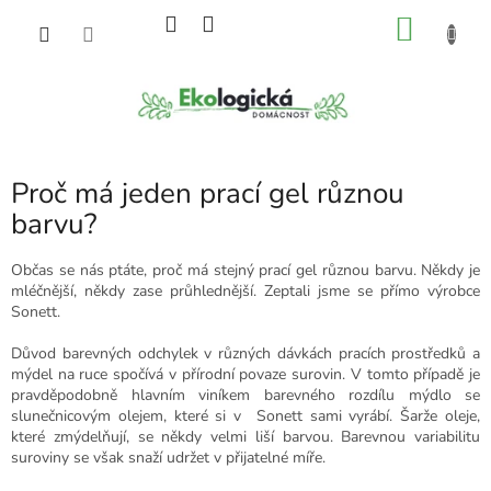
Přejít
NÁKU
na
obsah
KOŠÍK
Proč má jeden prací gel různou
barvu?
Občas se nás ptáte, proč má stejný prací gel různou barvu. Někdy je
mléčnější, někdy zase průhlednější. Zeptali jsme se přímo výrobce
Sonett.
Důvod barevných odchylek v různých dávkách pracích prostředků a
mýdel na ruce spočívá v přírodní povaze surovin. V tomto případě je
pravděpodobně hlavním viníkem barevného rozdílu mýdlo se
slunečnicovým olejem, které si v Sonett sami vyrábí. Šarže oleje,
které zmýdelňují, se někdy velmi liší barvou. Barevnou variabilitu
suroviny se však snaží udržet v přijatelné míře.