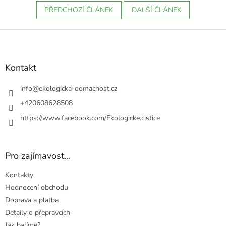
PŘEDCHOZÍ ČLÁNEK
DALŠÍ ČLÁNEK
Z
á
p
a
Kontakt
t
í
info
@
ekologicka-domacnost.cz
+420608628508
https://www.facebook.com/Ekologicke.cistice
Pro zajímavost...
Kontakty
Hodnocení obchodu
Doprava a platba
Detaily o přepravcích
Jak balíme?