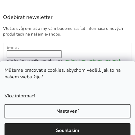
Odebírat newsletter
Vložte svůj e-mail a my vám budeme zasílat informace o nových
produktech na našem e-shopu.
E-mail
Vložením e-mailu souhlasíte s
podmínkami ochrany osobních
údajů
Můžeme pracovat s cookies, abychom věděli, jak to na
našem webu žije?
PŘIHLÁSIT SE
Více informací
Vytvořil Shoptet
Nastavení
Copyright 2026
EKOlogická domácnost
. Všechna práva
Souhlasím
vyhrazena.
Doprava zdarma od 1700 Kč.