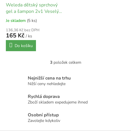
Weleda dětský sprchový
gel a šampon 2v1 Veselý
pomeranč | 150 ml
Je skladem
(5 ks)
136,36 Kč bez DPH
165 Kč
/ ks
Do košíku
3
položek celkem
O
v
l
Nejnižší cena na trhu
á
Nižší ceny nehledejte
d
a
Rychlá doprava
c
Zboží skladem expedujeme ihned
í
p
r
Osobní přístup
v
Zavolejte kdykoliv
k