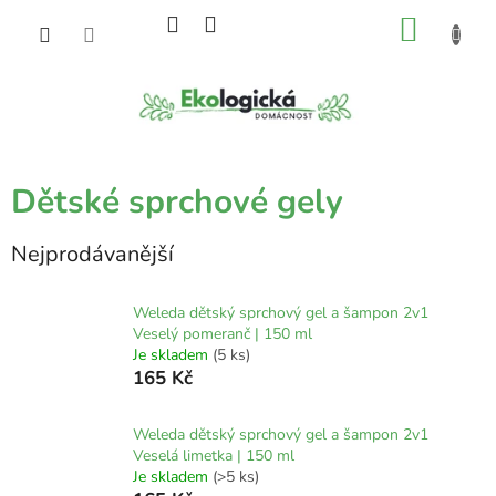
Přejít
NÁKU
na
obsah
KOŠÍK
Dětské sprchové gely
Nejprodávanější
Weleda dětský sprchový gel a šampon 2v1
Veselý pomeranč | 150 ml
Je skladem
(5 ks)
165 Kč
Weleda dětský sprchový gel a šampon 2v1
Veselá limetka | 150 ml
Je skladem
(>5 ks)