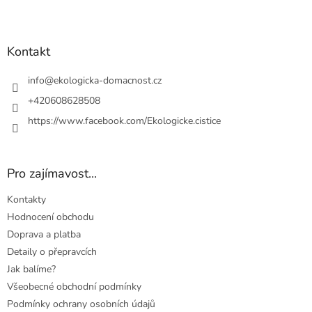
y
Z
v
á
ý
p
p
a
Kontakt
i
t
s
u
í
info
@
ekologicka-domacnost.cz
+420608628508
https://www.facebook.com/Ekologicke.cistice
Pro zajímavost...
Kontakty
Hodnocení obchodu
Doprava a platba
Detaily o přepravcích
Jak balíme?
Všeobecné obchodní podmínky
Podmínky ochrany osobních údajů