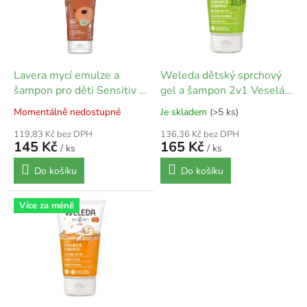
s
p
r
o
d
Lavera mycí emulze a
Weleda dětský sprchový
u
šampon pro děti Sensitiv -
gel a šampon 2v1 Veselá
k
200 ml
limetka | 150 ml
Momentálně nedostupné
Je skladem
(>5 ks)
t
ů
119,83 Kč bez DPH
136,36 Kč bez DPH
145 Kč
165 Kč
/ ks
/ ks
Do košíku
Do košíku
Více za méně