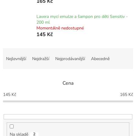
165 Kč
Lavera mycí emulze a šampon pro děti Sensitiv -
200 ml
Momentálně nedostupné
145 Kč
Ř
a
Nejlevnější
Nejdražší
Nejprodávanější
Abecedně
z
e
n
Cena
í
p
145
Kč
165
Kč
r
o
d
u
k
t
Na skladě
2