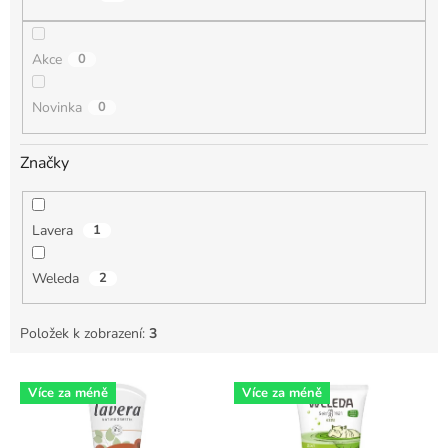
ů
Akce
0
Novinka
0
Značky
Lavera
1
Weleda
2
Položek k zobrazení:
3
V
Více za méně
Více za méně
ý
p
i