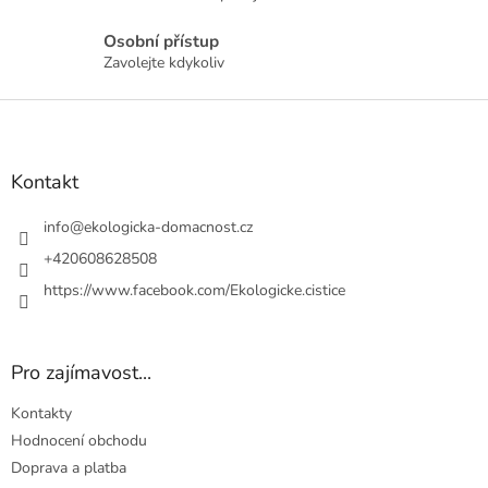
p
r
Osobní přístup
v
Zavolejte kdykoliv
k
y
Z
v
á
ý
p
p
a
Kontakt
i
t
s
u
í
info
@
ekologicka-domacnost.cz
+420608628508
https://www.facebook.com/Ekologicke.cistice
Pro zajímavost...
Kontakty
Hodnocení obchodu
Doprava a platba