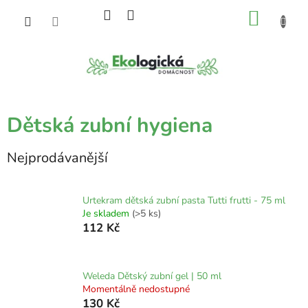
Přejít
NÁKU
na
obsah
KOŠÍK
Dětská zubní hygiena
Nejprodávanější
Urtekram dětská zubní pasta Tutti frutti - 75 ml
Je skladem
(>5 ks)
112 Kč
Weleda Dětský zubní gel | 50 ml
Momentálně nedostupné
130 Kč