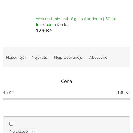
Weleda Junior zubní gel s fluoridem | 50 ml
Je skladem
(>5 ks)
129 Kč
Ř
a
Nejlevnější
Nejdražší
Nejprodávanější
Abecedně
z
e
n
Cena
í
p
45
Kč
130
Kč
r
o
d
u
k
t
Na skladě
6