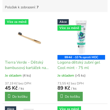
Položek k zobrazení:
7
V
Více za méně
Akce
ý
Více za méně
p
i
s
p
r
o
99 Kč
–10 %
d
Tierra Verde - Dětský
Logona dětský zubní gel
u
bambusový kartáček na
Cool mint - 75 ml
k
zuby - soft mini
Je skladem
(4 ks)
Je skladem
(>5 ks)
t
ů
37,19 Kč bez DPH
73,55 Kč bez DPH
45 Kč
89 Kč
/ ks
/ ks
Do košíku
Do košíku
Akce
Více za méně