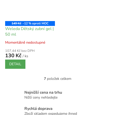
149 Kč
–12 %
Weleda Dětský zubní gel |
50 ml
Momentálně nedostupné
107,44 Kč bez DPH
130 Kč
/ ks
DETAIL
7
položek celkem
O
v
l
Nejnižší cena na trhu
á
Nižší ceny nehledejte
d
a
Rychlá doprava
c
Zboží skladem expedujeme ihned
í