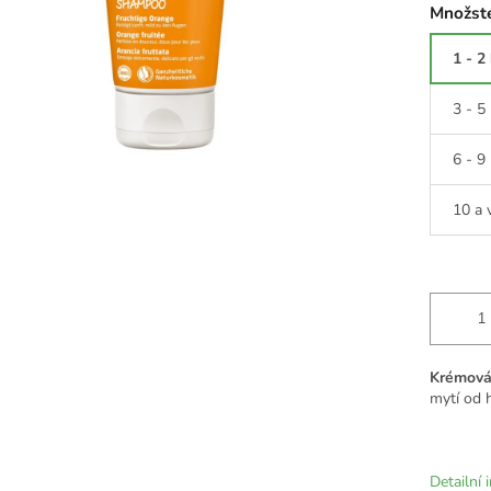
Množste
1 - 2
3 - 5
6 - 9
10 a 
Krémová
mytí od h
Detailní 