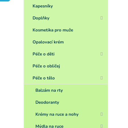
a
n
Kapesníky
e
Doplňky
l
Kosmetika pro muže
Opalovací krém
Péče o děti
Péče o obličej
Péče o tělo
Balzám na rty
Deodoranty
Krémy na ruce a nohy
Mýdla na ruce