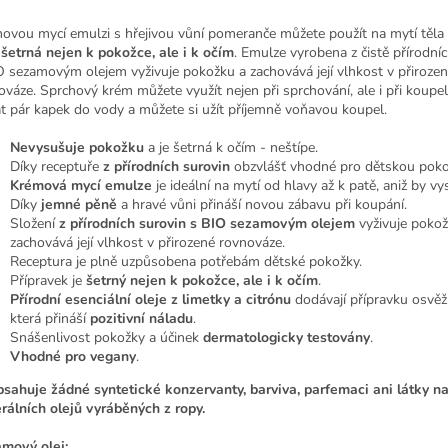
ovou mycí emulzi s hřejivou vůní pomeranče můžete použít na mytí těla i
ž
šetrná nejen k pokožce, ale i k očím
. Emulze vyrobena z čistě přírodní
O sezamovým olejem vyživuje pokožku a zachovává její vlhkost v přirozen
ováze. Sprchový krém můžete využít nejen při sprchování, ale i při koupeli
at pár kapek do vody a můžete si užít příjemně voňavou koupel.
Nevysušuje pokožku
a je šetrná k očím - neštípe.
Díky receptuře
z přírodních surovin
obzvlášť vhodné pro dětskou poko
Krémová mycí emulze
je ideální na mytí od hlavy až k patě, aniž by vy
Díky
jemné pěně
a hravé vůni přináší novou zábavu při koupání.
Složení
z přírodních surovin s BIO sezamovým olejem
vyživuje pokož
zachovává její vlhkost v přirozené rovnováze.
Receptura je plně uzpůsobena potřebám dětské pokožky.
Přípravek je
šetrný nejen k pokožce, ale i k očím
.
Přírodní esenciální oleje z limetky a citrónu
dodávají přípravku osvěžu
která přináší
pozitivní náladu
.
Snášenlivost pokožky a účinek
dermatologicky testovány
.
Vhodné pro vegany
.
sahuje žádné syntetické konzervanty, barviva, parfemaci ani látky na
rálních olejů vyráběných z ropy.
mový olej: