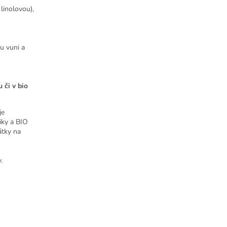
linolovou),
ou vuni a
 či v bio
je
iky a BIO
átky na
.