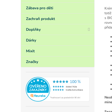
Zábava pro děti
Krém
toti
s BI
Zachraň produkt
rovn
přid
Doplňky
Dárky
Mixit
Značky
Neob
mine
Seza