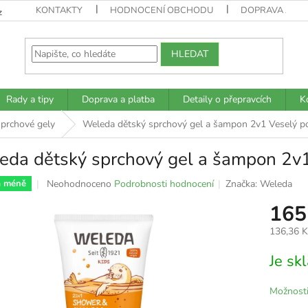
KONTAKTY
HODNOCENÍ OBCHODU
DOPRAVA A PL
z
HLEDAT
Rady a tipy
Doprava a platba
Detaily o přepravcích
K
prchové gely
Weleda dětský sprchový gel a šampon 2v1 Veselý p
eda dětský sprchový gel a šampon 2v1
Průměrné
Neohodnoceno
Podrobnosti hodnocení
Značka:
Weleda
a méně
hodnocení
165
produktu
je
136,36 
0,0
z
Měrná
Je s
5
cena:
hvězdiček.
Možnosti