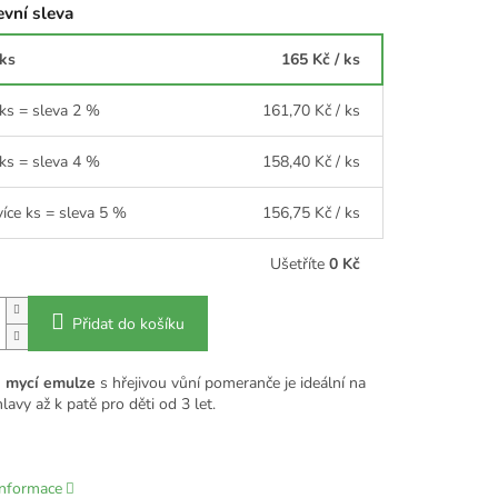
vní sleva
 ks
165 Kč
/ ks
 ks = sleva 2 %
161,70 Kč
/ ks
 ks = sleva 4 %
158,40 Kč
/ ks
více ks = sleva 5 %
156,75 Kč
/ ks
Ušetříte
0 Kč
Přidat do košíku
 mycí emulze
s hřejivou vůní pomeranče je ideální na
lavy až k patě pro děti od 3 let.
informace