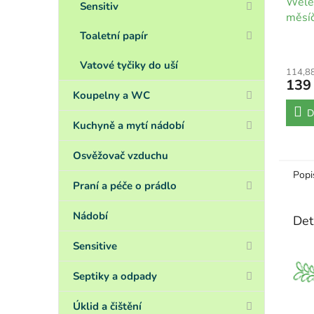
Weled
Sensitiv
měsíč
Toaletní papír
Vatové tyčiky do uší
114,8
139
Koupelny a WC
D
Kuchyně a mytí nádobí
Osvěžovač vzduchu
Popi
Praní a péče o prádlo
Nádobí
Det
Sensitive
Septiky a odpady
Úklid a čištění