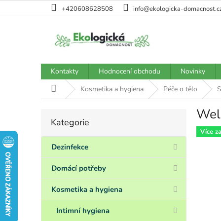
Přejít
+420608628508
info@ekologicka-domacnost.c
na
obsah
Kontakty
Hodnocení obchodu
Novinky
Domů
Kosmetika a hygiena
Péče o tělo
S
Wel
P
Kategorie
Přeskočit
o
kategorie
Více z
s
t
Dezinfekce
r
a
Domácí potřeby
n
n
Kosmetika a hygiena
í
p
Intimní hygiena