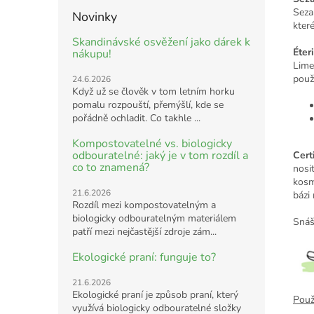
Seza
Novinky
které
Skandinávské osvěžení jako dárek k
Éter
nákupu!
Limet
použ
24.6.2026
Když už se člověk v tom letním horku
pomalu rozpouští, přemýšlí, kde se
pořádně ochladit. Co takhle ...
Kompostovatelné vs. biologicky
odbouratelné: jaký je v tom rozdíl a
Cert
co to znamená?
nosi
kosm
21.6.2026
bázi
Rozdíl mezi kompostovatelným a
biologicky odbouratelným materiálem
Snáš
patří mezi nejčastější zdroje zám...
Ekologické praní: funguje to?
21.6.2026
Ekologické praní je způsob praní, který
Použi
využívá biologicky odbouratelné složky