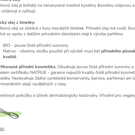
mový olej je bohatý na nenasycené mastné kyseliny (kyselinu olejovou a 
 zvlácnují a vyživují.
ický olej z limetky:
kový olej se získává z kury nezralých limetek. Prírodní olej má sveží, živ
ívá se spolu s dalšími prírodními éterickými oleji k výrobe parfému.
BIO - pouze čistě přírodní suroviny
Natrue - všechny složky použité při výrobě musí být
přírodního původu
kvalitě
.
ifikovaná přírodní kosmetika.
Obsahuje pouze čisté přírodní suroviny a 
telem certifikátu NATRUE - garance nejvyšší kvality čistě přírodní kosmet
etiky. Neobsahuje žádné syntetické konzervanty, barviva, parfemaci ani l
 minerálních olejů vyráběných z ropy.
enlivost pokožky a účinek dermatologicky testovány. Vhodné pro vegany
tí: