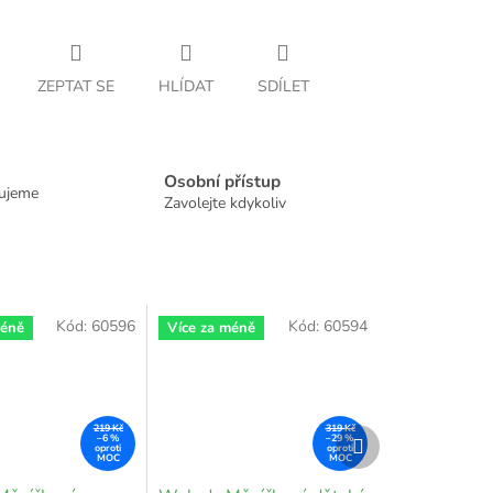
ZEPTAT SE
HLÍDAT
SDÍLET
Osobní přístup
dujeme
Zavolejte kdykoliv
Kód:
60596
Kód:
60594
méně
Více za méně
219 Kč
319 Kč
Další
–6 %
–29 %
produkt