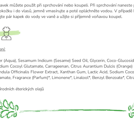
ravek můžete použít při sprchování nebo koupeli. Při sprchování naneste
okožku i do vlasů, jemně vmasírujte a poté opláchněte vodou. V případě
ejte pár kapek do vody ve vaně a užijte si příjemně voňavou koupel.
ní:
r (Aqua), Sesamum Indicum (Sesame) Seed Oil, Glycerin, Coco-Glucoside
dium Cocoyl Glutamate, Carrageenan, Citrus Aurantium Dulcis (Orange) P
ndula Officinalis Flower Extract, Xanthan Gum, Lactic Acid, Sodium Coco
amate, Fragrance (Parfum)*, Limonene*, Linalool*, Benzyl Benzoate*, Citra
írodních éterických olejů