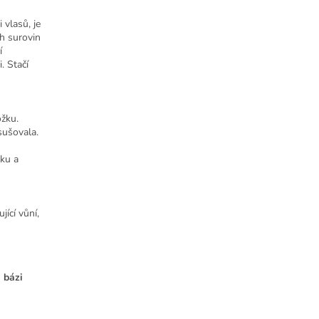
 vlasů, je
ch surovin
í
. Stačí
žku.
sušovala.
ku a
jící vůní,
 bázi