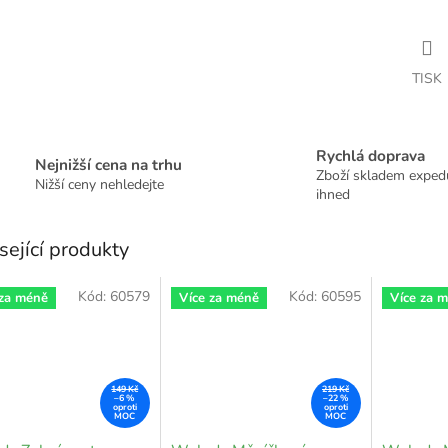
TISK
Rychlá doprava
Nejnižší cena na trhu
Zboží skladem expe
Nižší ceny nehledejte
ihned
sející produkty
Kód:
60579
Kód:
60595
 za méně
Více za méně
Více za 
149 Kč
219 Kč
–6 %
–22 %