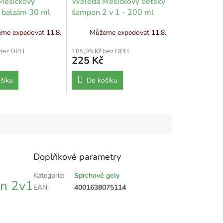
Měsíčkový
Weleda Měsíčkový dětský
 balzám 30 ml
šampon 2 v 1 - 200 ml
me expedovat 11.8.
Můžeme expedovat 11.8.
 bez DPH
185,95 Kč bez DPH
225 Kč
šíku
Do košíku
Doplňkové parametry
Kategorie
:
Sprchové gely
on 2v1
EAN
:
4001638075114