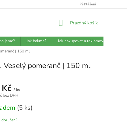
ATBA
DETAILY O PŘEPRAVCÍCH
JAK BALÍME?
Přihlášení
VŠEOBECN
NÁKUPNÍ
Prázdný košík
KOŠÍK
do jsme?
Jak balíme?
Jak nakupovat a reklamovat?
Prů
omeranč | 150 ml
 Veselý pomeranč | 150 ml
 Kč
/ ks
Kč bez DPH
kladem
(5 ks)
 doručení