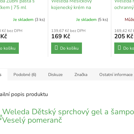
a Zubní pasta s
Weleda Měsíčkový
Weleda 
kem | 75 ml
kojenecký krém na
ochranný
opruzeniny 75 ml
Je skladem
(3 ks)
Je skladem
(5 ks)
Může
8 Kč bez DPH
139,67 Kč bez DPH
169,42 Kč
 Kč
169 Kč
205 Kč
o košíku
Do košíku
Do ko
s
Podobné (6)
Diskuze
Značka
Ostatní informace
ailní popis produktu
Weleda Dětský sprchový gel a šamp
Veselý pomeranč