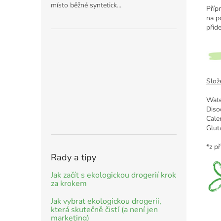
místo běžné syntetick...
Příp
na p
přid
Slože
Wate
Diso
Cale
Glut
*z př
Rady a tipy
Jak začít s ekologickou drogerií krok
za krokem
Jak vybrat ekologickou drogerii,
která skutečně čistí (a není jen
marketing)