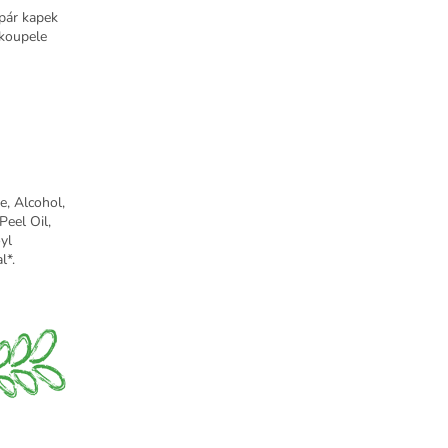
 pár kapek
 koupele
, Alcohol,
eel Oil,
yl
l*.