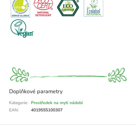
Doplňkové parametry
Kategorie
:
Prostředek na mytí nádobí
EAN
:
4019555100307
Z
á