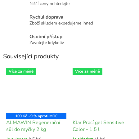
Nižší ceny nehledejte
Rychlá doprava
Zboží skladem expedujeme ihned
Osobní přístup
Zavolejte kdykoliv
Související produkty
Více za méně
Více za méně
109 Kč
–9 %
ALMAWIN Regenerační
Klar Prací gel Sensitive
sůl do myčky 2 kg
Color - 1,5 l