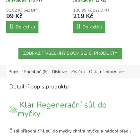
Je skladem
(>5 ks)
Je skladem
(1 ks)
81,82 Kč bez DPH
180,99 Kč bez DPH
99 Kč
219 Kč
Do košíku
Do košíku
ZOBRAZIT VŠECHNY SOUVISEJÍCÍ PRODUKTY
Popis
Podobné (6)
Diskuze
Značka
Ostatní informace
Detailní popis produktu
Klar Regenerační sůl do
myčky
Čistě přírodní čirá sůl do myčky chrání myčku a nádobí před usa