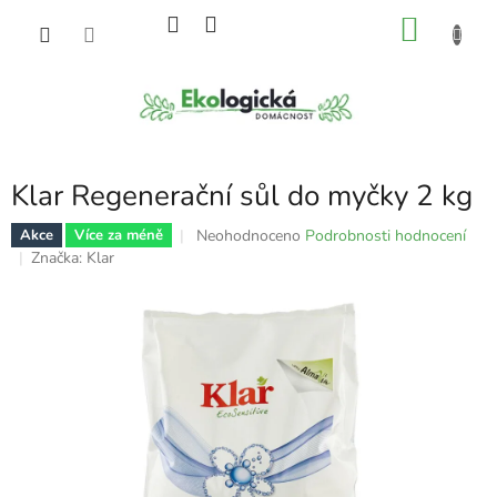
Přejít
NÁKU
na
obsah
KOŠÍK
Klar Regenerační sůl do myčky 2 kg
Průměrné
Neohodnoceno
Podrobnosti hodnocení
Akce
Více za méně
hodnocení
Značka:
Klar
produktu
je
0,0
z
5
hvězdiček.