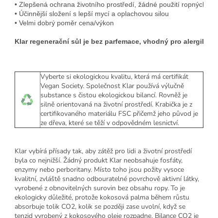
• Zlepšená ochrana životního prostředí, žádné použití ropných láte
• Účinnější složení s lepší mycí a oplachovou silou

Klar regenerační sůl je bez parfemace, vhodný pro alergiky, e
Vyberte si ekologickou kvalitu, která má certifikát
Vegan Society. Společnost Klar používá výlučně
substance s čistou ekologickou bilancí. Rovněž je
silně orientovaná na životní prostředí. Krabička je z
certifikovaného materiálu FSC přičemž jeho původ je
ze dřeva, které se těží v odpovědném lesnictví.
Klar vybírá přísady tak, aby zátěž pro lidi a životní prostředí
byla co nejnižší. Žádný produkt Klar neobsahuje fosfáty,
enzymy nebo perboritany. Místo toho jsou požity vysoce
kvalitní, zvláště snadno odbouratelné povrchově aktivní látky,
vyrobené z obnovitelných surovin bez obsahu ropy. To je
ekologicky důležité, protože kokosová palma během růstu
absorbuje tolik CO2, kolik se později zase uvolní, když se
tenzid vyrobený z kokosového oleje rozpadne. Bilance CO2 je