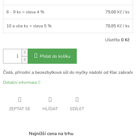
6 - 9 ks = sleva 4 %
79,68 Kč
/ ks
10 a více ks = sleva 5 %
78,85 Kč
/ ks
Ušetříte
0 Kč
Přidat do košíku
Čistá, přírodní a bezezbytková sůl do myčky nádobí od Klar zabraňu
Detailní informace
ZEPTAT SE
HLÍDAT
SDÍLET
Nejnižší cena na trhu