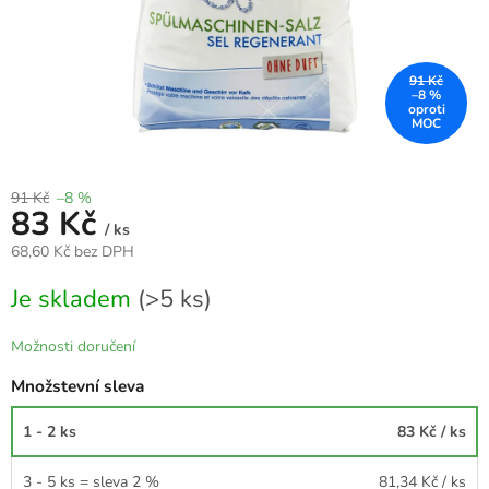
91 Kč
–8 %
91 Kč
–8 %
83 Kč
/ ks
68,60 Kč bez DPH
Měrná
Je skladem
(>5 ks)
cena:
Možnosti doručení
Množstevní sleva
1 - 2 ks
83 Kč
/ ks
3 - 5 ks = sleva 2 %
81,34 Kč
/ ks