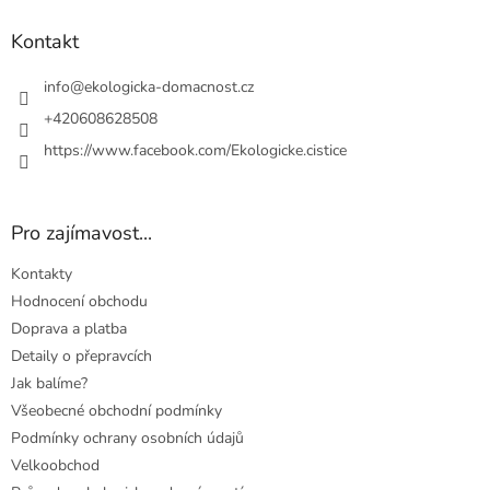
p
a
Kontakt
t
í
info
@
ekologicka-domacnost.cz
+420608628508
https://www.facebook.com/Ekologicke.cistice
Pro zajímavost...
Kontakty
Hodnocení obchodu
Doprava a platba
Detaily o přepravcích
Jak balíme?
Všeobecné obchodní podmínky
Podmínky ochrany osobních údajů
Velkoobchod