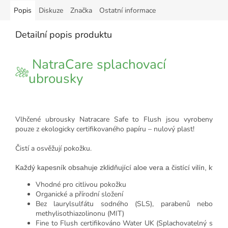
Popis
Diskuze
Značka
Ostatní informace
Detailní popis produktu
NatraCare splachovací
ubrousky
Vlhčené ubrousky Natracare Safe to Flush jsou vyrobeny
pouze z ekologicky certifikovaného papíru – nulový plast!
Čistí a osvěžují pokožku.
Každý kapesník obsahuje zklidňující aloe vera a čistící vilín, kter
Vhodné pro citlivou pokožku
Organické a přírodní složení
Bez laurylsulfátu sodného (SLS), parabenů nebo
methylisothiazolinonu (MIT)
Fine to Flush certifikováno Water UK (Splachovatelný s