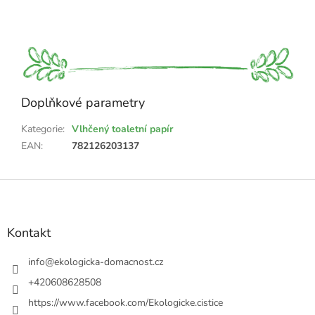
Doplňkové parametry
Kategorie
:
Vlhčený toaletní papír
EAN
:
782126203137
Z
á
p
a
Kontakt
t
í
info
@
ekologicka-domacnost.cz
+420608628508
https://www.facebook.com/Ekologicke.cistice