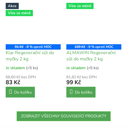
Akce
Více za méně
Více za méně
91 Kč
–8 %
109 Kč
–9 %
Klar Regenerační sůl do
ALMAWIN Regenerační
myčky 2 kg
sůl do myčky 2 kg
Je skladem
(>5 ks)
Je skladem
(>5 ks)
68,60 Kč bez DPH
81,82 Kč bez DPH
83 Kč
99 Kč
Do košíku
Do košíku
ZOBRAZIT VŠECHNY SOUVISEJÍCÍ PRODUKTY