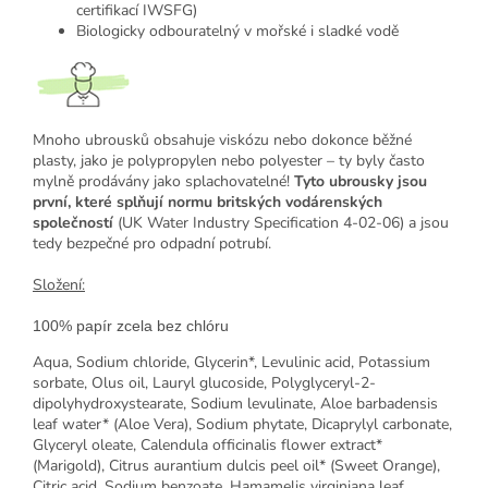
certifikací IWSFG)
Biologicky odbouratelný v mořské i sladké vodě
Mnoho ubrousků obsahuje viskózu nebo dokonce běžné
plasty, jako je polypropylen nebo polyester – ty byly často
mylně prodávány jako splachovatelné!
Tyto ubrousky jsou
první, které splňují normu britských vodárenských
společností
(UK Water Industry Specification 4-02-06) a jsou
tedy bezpečné pro odpadní potrubí.
Složení:
100% papír zcela bez chlóru
Aqua, Sodium chloride, Glycerin*, Levulinic acid, Potassium
sorbate, Olus oil, Lauryl glucoside, Polyglyceryl-2-
dipolyhydroxystearate, Sodium levulinate, Aloe barbadensis
leaf water* (Aloe Vera), Sodium phytate, Dicaprylyl carbonate,
Glyceryl oleate, Calendula officinalis flower extract*
(Marigold), Citrus aurantium dulcis peel oil* (Sweet Orange),
Citric acid, Sodium benzoate, Hamamelis virginiana leaf