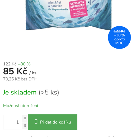
122 Kč
–30 %
122 Kč
–30 %
85 Kč
/ ks
70,25 Kč bez DPH
Měrná
Je skladem
(>5 ks)
cena:
Možnosti doručení
Přidat do košíku