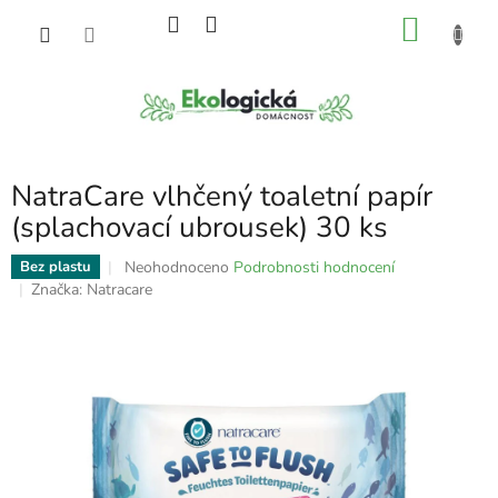
Přejít
NÁKU
na
obsah
KOŠÍK
NatraCare vlhčený toaletní papír
(splachovací ubrousek) 30 ks
Průměrné
Neohodnoceno
Podrobnosti hodnocení
Bez plastu
hodnocení
Značka:
Natracare
produktu
je
0,0
z
5
hvězdiček.