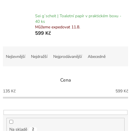
Sei g´scheit | Toaletní papír v praktickém boxu -
40 ks
Můžeme expedovat 11.8.
599 Kč
Ř
a
Nejlevnější
Nejdražší
Nejprodávanější
Abecedně
z
e
n
Cena
í
p
135
Kč
599
Kč
r
o
d
u
k
t
Na skladě
2