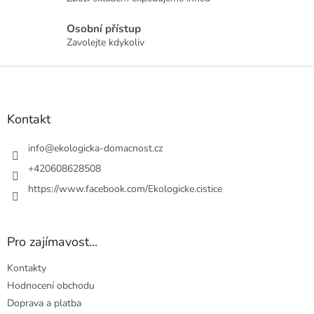
í
p
r
Osobní přístup
v
Zavolejte kdykoliv
k
y
Z
v
á
ý
p
p
a
Kontakt
i
t
s
u
í
info
@
ekologicka-domacnost.cz
+420608628508
https://www.facebook.com/Ekologicke.cistice
Pro zajímavost...
Kontakty
Hodnocení obchodu
Doprava a platba