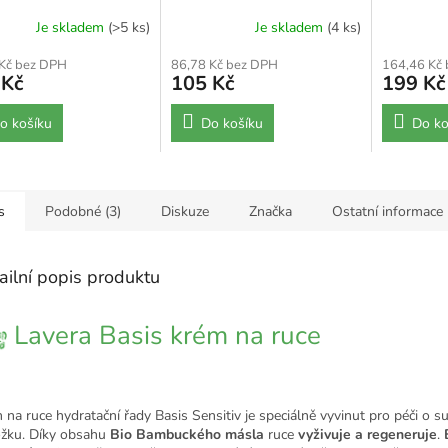
Je skladem
(>5 ks)
Je skladem
(4 ks)
 Kč bez DPH
86,78 Kč bez DPH
164,46 Kč
 Kč
105 Kč
199 Kč
o košíku
Do košíku
Do ko
s
Podobné (3)
Diskuze
Značka
Ostatní informace
ailní popis produktu
Lavera Basis krém na ruce
 na ruce hydratační řady Basis Sensitiv je speciálně vyvinut pro péči o s
žku. Díky obsahu
Bio Bambuckého másla
ruce
vyživuje a regeneruje
.