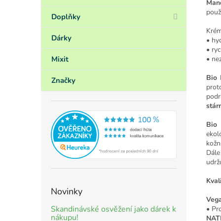
Mand
použ
Doplňky
Krém
Dárky
• hy
• ry
• ne
Mixit
Bio 
Značky
prot
podr
stárn
Bio
ekol
kožn
Dále
udrž
Kval
Novinky
Veg
Skandinávské osvěžení jako dárek k
• Pr
nákupu!
NAT