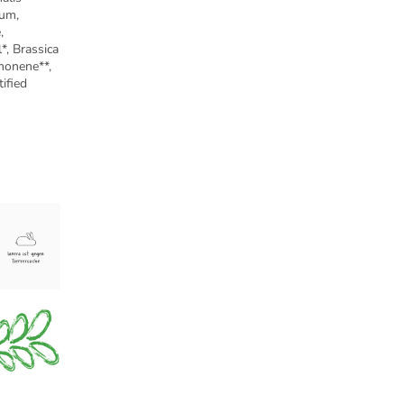
Gum,
,
*, Brassica
monene**,
tified