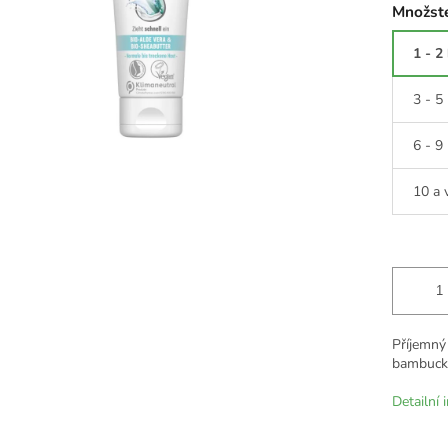
Množste
1 - 2
3 - 5
6 - 9
10 a 
Příjemný
bambuck
Detailní 