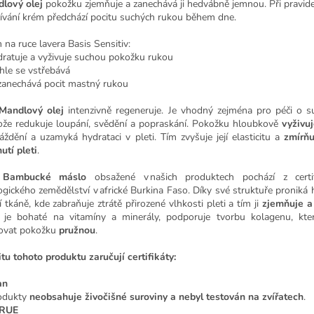
lový olej
pokožku zjemňuje a zanechává ji hedvábně jemnou. Při pravi
ívání krém předchází pocitu suchých rukou během dne.
 na ruce lavera Basis Sensitiv:
dratuje a vyživuje suchou pokožku rukou
chle se vstřebává
zanechává pocit mastný rukou
Mandlový olej
intenzivně regeneruje. Je vhodný zejména pro péči o s
ože redukuje loupání, svědění a popraskání. Pokožku hloubkově
vyživu
áždění a uzamyká hydrataci v pleti. Tím zvyšuje její elasticitu a
zmírňu
utí pleti
.
 Bambucké máslo
obsažené v našich produktech pochází z certi
ogického zemědělství v africké Burkina Faso. Díky své struktuře proniká
í tkáně, kde zabraňuje ztrátě přirozené vlhkosti pleti a tím ji
zjemňuje a
 je bohaté na vitamíny a minerály, podporuje tvorbu kolagenu, kt
ovat pokožku
pružnou
.
itu tohoto produktu zaručují certifikáty:
an
odukty
neobsahuje živočišné suroviny a nebyl testován na zvířatech
.
RUE