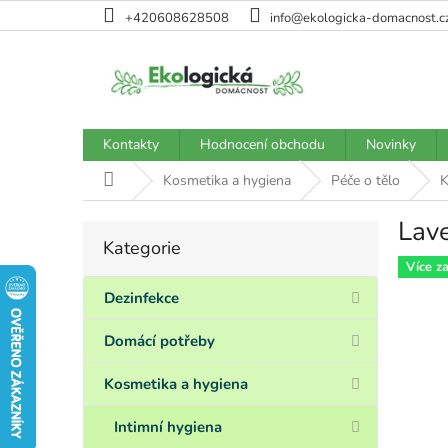
Přejít
+420608628508
info@ekologicka-domacnost.c
na
obsah
Kontakty
Hodnocení obchodu
Novinky
Domů
Kosmetika a hygiena
Péče o tělo
K
Lave
P
Kategorie
Přeskočit
o
kategorie
Více z
s
t
Dezinfekce
r
a
Domácí potřeby
n
n
Kosmetika a hygiena
í
p
Intimní hygiena