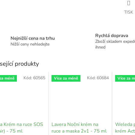
TISK
Rychlá doprava
Nejnižší cena na trhu
Zboží skladem expe
Nižší ceny nehledejte
ihned
sející produkty
Kód:
60565
Kód:
60684
 za méně
Více za méně
Více za 
a Krém na ruce SOS
Lavera Noční krém na
Weleda p
ir) - 75 ml
ruce a maska 2v1 - 75 ml
krém Act