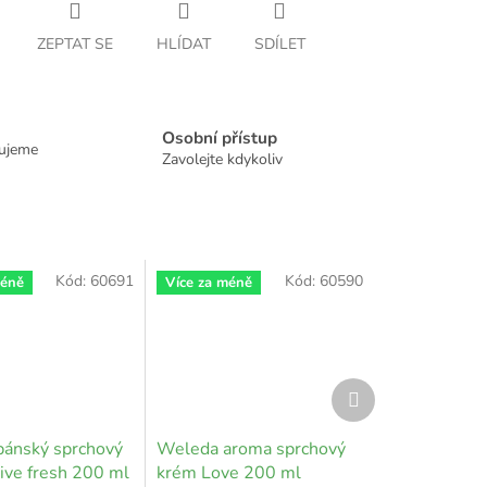
ZEPTAT SE
HLÍDAT
SDÍLET
Osobní přístup
dujeme
Zavolejte kdykoliv
Kód:
60691
Kód:
60590
méně
Více za méně
Další
produkt
ánský sprchový
Weleda aroma sprchový
ive fresh 200 ml
krém Love 200 ml