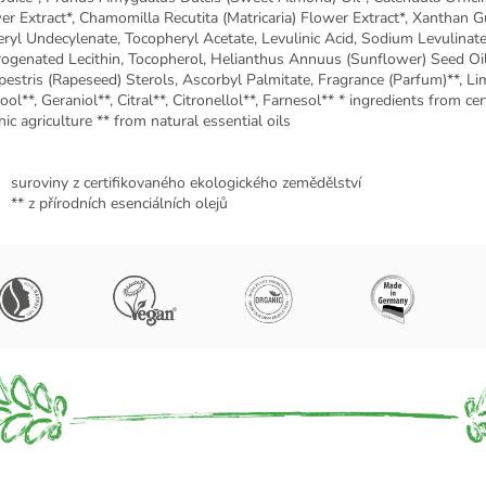
er Extract*, Chamomilla Recutita (Matricaria) Flower Extract*, Xanthan 
eryl Undecylenate, Tocopheryl Acetate, Levulinic Acid, Sodium Levulinate
ogenated Lecithin, Tocopherol, Helianthus Annuus (Sunflower) Seed Oil
estris (Rapeseed) Sterols, Ascorbyl Palmitate, Fragrance (Parfum)**, Li
ool**, Geraniol**, Citral**, Citronellol**, Farnesol** * ingredients from cer
ic agriculture ** from natural essential oils
suroviny z certifikovaného ekologického zemědělství
** z přírodních esenciálních olejů