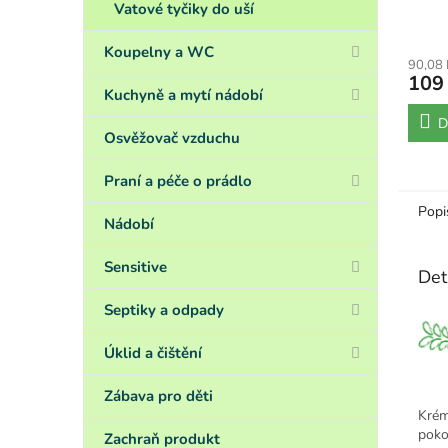
Vatové tyčiky do uší
Koupelny a WC
90,08
109
Kuchyně a mytí nádobí
D
Osvěžovač vzduchu
Praní a péče o prádlo
Popi
Nádobí
Sensitive
Det
Septiky a odpady
Úklid a čištění
Zábava pro děti
Krém
poko
Zachraň produkt