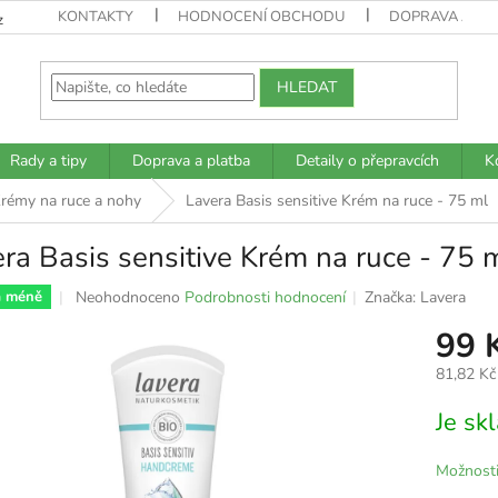
KONTAKTY
HODNOCENÍ OBCHODU
DOPRAVA A PL
z
HLEDAT
Rady a tipy
Doprava a platba
Detaily o přepravcích
K
rémy na ruce a nohy
Lavera Basis sensitive Krém na ruce - 75 ml
ra Basis sensitive Krém na ruce - 75 
Průměrné
Neohodnoceno
Podrobnosti hodnocení
Značka:
Lavera
a méně
hodnocení
99 
produktu
je
81,82 Kč
0,0
z
Měrná
Je s
5
cena:
hvězdiček.
Možnosti