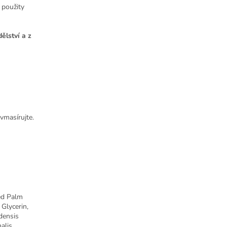
 použity
ělství a z
masírujte.
ted Palm
 Glycerin,
densis
alis