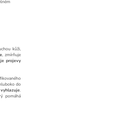
delném
uchou kůži,
je
, zmírňuje
je projevy
fikovaného
 hluboko do
 vyhlazuje
.
erý pomáhá