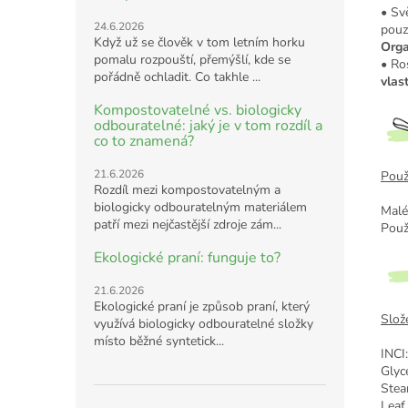
• Sv
24.6.2026
pouz
Když už se člověk v tom letním horku
Orga
pomalu rozpouští, přemýšlí, kde se
• Ro
pořádně ochladit. Co takhle ...
vlas
Kompostovatelné vs. biologicky
odbouratelné: jaký je v tom rozdíl a
co to znamená?
21.6.2026
Použi
Rozdíl mezi kompostovatelným a
biologicky odbouratelným materiálem
Malé
patří mezi nejčastější zdroje zám...
Použ
Ekologické praní: funguje to?
21.6.2026
Ekologické praní je způsob praní, který
Slože
využívá biologicky odbouratelné složky
místo běžné syntetick...
INCI
Glyc
Stea
Leaf