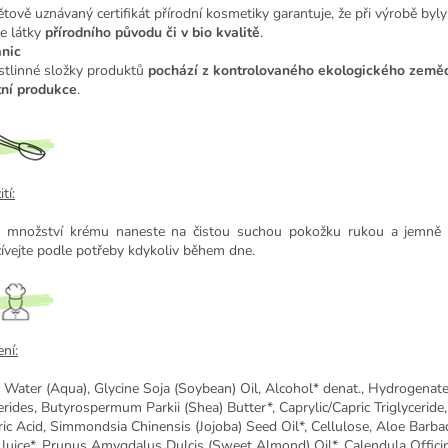
ětově uznávaný certifikát přírodní kosmetiky garantuje, že při výrobě byly
e látky
přírodního původu či v bio kvalitě
.
nic
stlinné složky produktů
pochází z kontrolovaného ekologického zeměd
tní produkce
.
tí:
 množství krému naneste na čistou suchou pokožku rukou a jemně v
ívejte podle potřeby kdykoliv během dne.
ní:
: Water (Aqua), Glycine Soja (Soybean) Oil, Alcohol* denat., Hydrogena
erides, Butyrospermum Parkii (Shea) Butter*, Caprylic/Capric Triglyceride,
ric Acid, Simmondsia Chinensis (Jojoba) Seed Oil*, Cellulose, Aloe Barba
 Juice*, Prunus Amygdalus Dulcis (Sweet Almond) Oil*, Calendula Officin