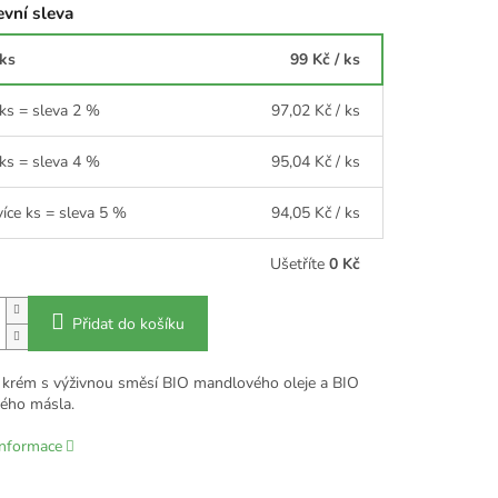
vní sleva
 ks
99 Kč
/ ks
 ks = sleva 2 %
97,02 Kč
/ ks
 ks = sleva 4 %
95,04 Kč
/ ks
více ks = sleva 5 %
94,05 Kč
/ ks
Ušetříte
0 Kč
Přidat do košíku
 krém s výživnou směsí BIO mandlového oleje a BIO
ého másla.
informace