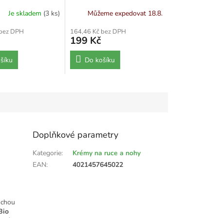
Je skladem
(3 ks)
Můžeme expedovat 18.8.
 bez DPH
164,46 Kč bez DPH
199 Kč
šíku
Do košíku
Doplňkové parametry
Kategorie
:
Krémy na ruce a nohy
EAN
:
4021457645022
uchou
Bio