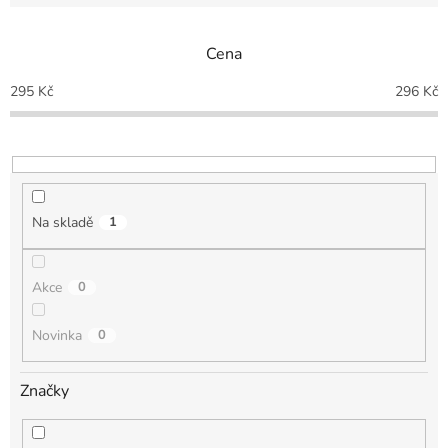
e
n
Cena
í
p
295
Kč
296
Kč
r
o
d
u
k
t
Na skladě
1
ů
Akce
0
Novinka
0
Značky