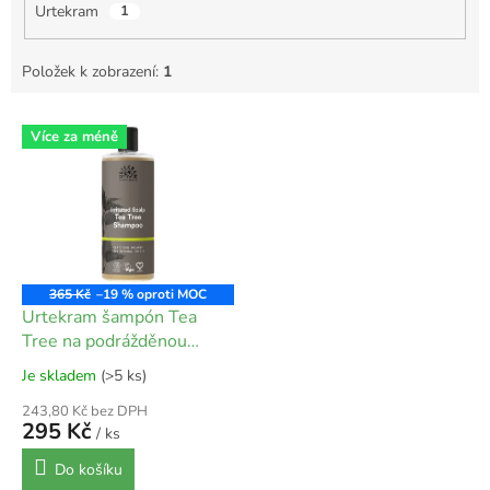
Urtekram
1
Položek k zobrazení:
1
V
Více za méně
ý
p
i
s
p
r
o
365 Kč
–19 %
d
Urtekram šampón Tea
u
Tree na podrážděnou
k
pokožku hlavy - 500 ml
Je skladem
(>5 ks)
t
ů
243,80 Kč bez DPH
295 Kč
/ ks
Do košíku