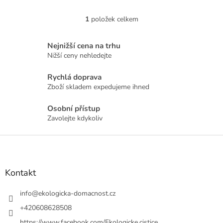
1
položek celkem
O
v
l
Nejnižší cena na trhu
á
Nižší ceny nehledejte
d
a
Rychlá doprava
c
Zboží skladem expedujeme ihned
í
p
r
Osobní přístup
v
Zavolejte kdykoliv
k
y
Z
v
á
ý
p
p
a
Kontakt
i
t
s
u
í
info
@
ekologicka-domacnost.cz
+420608628508
https://www.facebook.com/Ekologicke.cistice