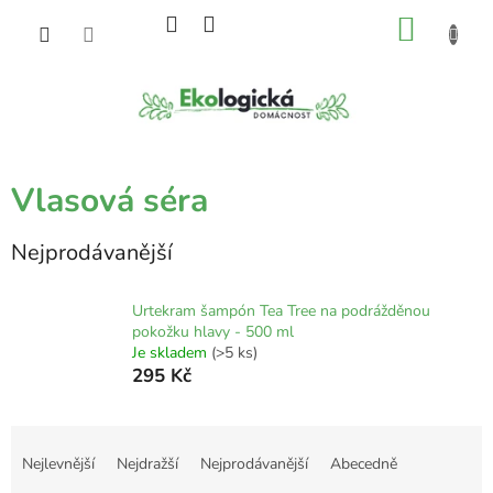
Přejít
NÁKU
na
obsah
KOŠÍK
Vlasová séra
Nejprodávanější
Urtekram šampón Tea Tree na podrážděnou
pokožku hlavy - 500 ml
Je skladem
(>5 ks)
295 Kč
Ř
a
Nejlevnější
Nejdražší
Nejprodávanější
Abecedně
z