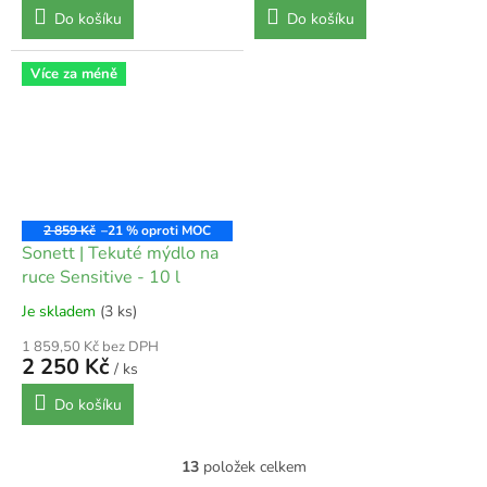
Do košíku
Do košíku
Více za méně
2 859 Kč
–21 %
Sonett | Tekuté mýdlo na
ruce Sensitive - 10 l
Je skladem
(3 ks)
1 859,50 Kč bez DPH
2 250 Kč
/ ks
Do košíku
13
položek celkem
O