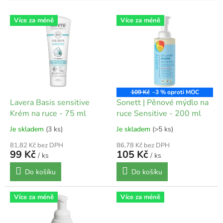
V
Více za méně
Více za méně
ý
p
i
s
p
r
o
109 Kč
–3 %
d
Lavera Basis sensitive
Sonett | Pěnové mýdlo na
u
Krém na ruce - 75 ml
ruce Sensitive - 200 ml
k
Je skladem
(3 ks)
Je skladem
(>5 ks)
t
ů
81,82 Kč bez DPH
86,78 Kč bez DPH
99 Kč
105 Kč
/ ks
/ ks
Do košíku
Do košíku
Více za méně
Více za méně