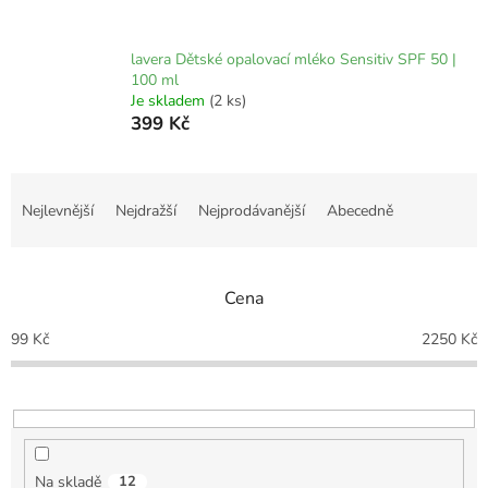
lavera Dětské opalovací mléko Sensitiv SPF 50 |
100 ml
Je skladem
(2 ks)
399 Kč
Ř
a
Nejlevnější
Nejdražší
Nejprodávanější
Abecedně
z
e
n
Cena
í
p
99
Kč
2250
Kč
r
o
d
u
k
t
Na skladě
12