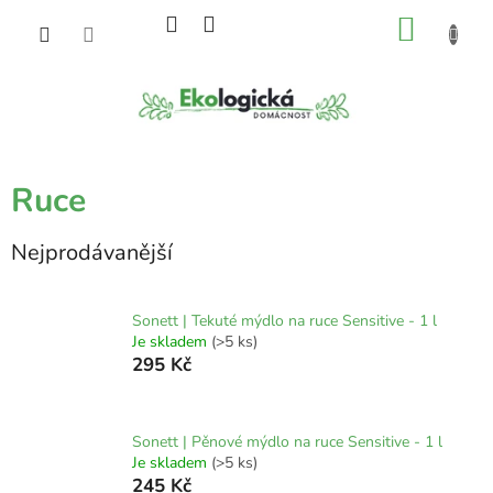
Přejít
NÁKU
na
obsah
KOŠÍK
Ruce
Nejprodávanější
Sonett | Tekuté mýdlo na ruce Sensitive - 1 l
Je skladem
(>5 ks)
295 Kč
Sonett | Pěnové mýdlo na ruce Sensitive - 1 l
Je skladem
(>5 ks)
245 Kč