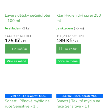
Lavera dětský pečující olej
Klar Hygienický sprej 250
- 100 ml
ml
Je skladem
(2 ks)
Je skladem
(>5 ks)
144,63 Kč bez DPH
156,20 Kč bez DPH
175 Kč
189 Kč
/ ks
/ ks
Do košíku
Do košíku
Více za méně
Více za méně
279 Kč
–12 %
349 Kč
–15 %
Sonett | Pěnové mýdlo na
Sonett | Tekuté mýdlo na
ruce Sensitive - 1 l
ruce Sensitive - 1 l