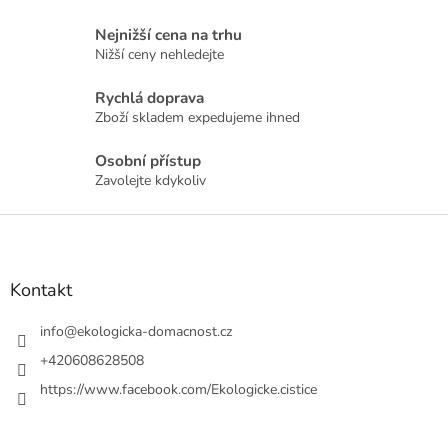
v
l
Nejnižší cena na trhu
á
Nižší ceny nehledejte
d
a
Rychlá doprava
c
Zboží skladem expedujeme ihned
í
p
r
Osobní přístup
v
Zavolejte kdykoliv
k
y
Z
v
á
ý
p
p
a
Kontakt
i
t
s
u
í
info
@
ekologicka-domacnost.cz
+420608628508
https://www.facebook.com/Ekologicke.cistice