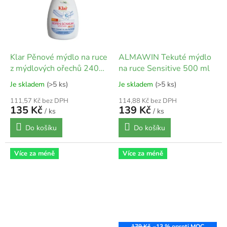
Klar Pěnové mýdlo na ruce
ALMAWIN Tekuté mýdlo
z mýdlových ořechů 240
na ruce Sensitive 500 ml
ml
Je skladem
(>5 ks)
Je skladem
(>5 ks)
111,57 Kč bez DPH
114,88 Kč bez DPH
135 Kč
139 Kč
/ ks
/ ks
Do košíku
Do košíku
Více za méně
Více za méně
179 Kč
–13 %