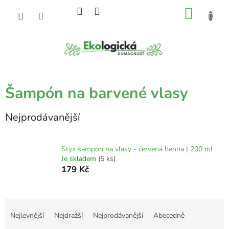
Přejít
NÁKU
na
obsah
KOŠÍK
Šampón na barvené vlasy
Nejprodávanější
Styx šampon na vlasy - červená henna | 200 ml
Je skladem
(5 ks)
179 Kč
Ř
a
Nejlevnější
Nejdražší
Nejprodávanější
Abecedně
z