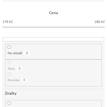
e
n
Cena
í
p
179
Kč
180
Kč
r
o
d
u
k
t
Na skladě
1
ů
Akce
0
Novinka
0
Značky