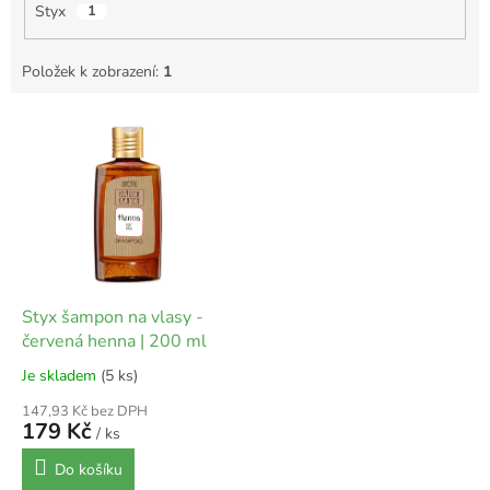
Styx
1
Položek k zobrazení:
1
V
ý
p
i
s
p
r
o
d
Styx šampon na vlasy -
u
červená henna | 200 ml
k
Je skladem
(5 ks)
t
ů
147,93 Kč bez DPH
179 Kč
/ ks
Do košíku