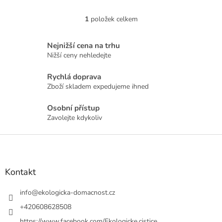
1
položek celkem
O
v
l
Nejnižší cena na trhu
á
Nižší ceny nehledejte
d
a
Rychlá doprava
c
Zboží skladem expedujeme ihned
í
p
r
Osobní přístup
v
Zavolejte kdykoliv
k
y
Z
v
á
ý
p
p
a
Kontakt
i
t
s
u
í
info
@
ekologicka-domacnost.cz
+420608628508
https://www.facebook.com/Ekologicke.cistice