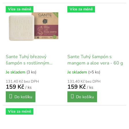
Více za méně
Více za méně
Sante Tuhý březový
Sante Tuhý šampón s
šampón s rostlinným
mangem a aloe vera - 60 g
proteinem - 60 g
Je skladem
(3 ks)
Je skladem
(>5 ks)
131,40 Kč bez DPH
131,40 Kč bez DPH
159 Kč
159 Kč
/ ks
/ ks
Do košíku
Do košíku
Více za méně