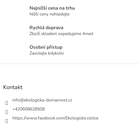
l
Nejnižší cena na trhu
á
Nižší ceny nehledejte
d
a
Rychlá doprava
c
Zboží skladem expedujeme ihned
í
p
r
Osobní přístup
v
Zavolejte kdykoliv
k
y
Z
v
á
ý
p
p
a
Kontakt
i
t
s
u
í
info
@
ekologicka-domacnost.cz
+420608628508
https://www.facebook.com/Ekologicke.cistice