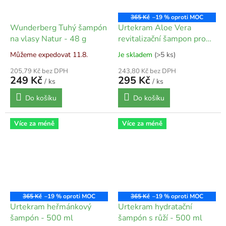
365 Kč
–19 %
Wunderberg Tuhý šampón
Urtekram Aloe Vera
na vlasy Natur - 48 g
revitalizační šampon pro
normální vlasy - 500 ml
Můžeme expedovat 11.8.
Je skladem
(>5 ks)
205,79 Kč bez DPH
243,80 Kč bez DPH
249 Kč
295 Kč
/ ks
/ ks
Do košíku
Do košíku
Více za méně
Více za méně
365 Kč
–19 %
365 Kč
–19 %
Urtekram heřmánkový
Urtekram hydratační
šampón - 500 ml
šampón s růží - 500 ml