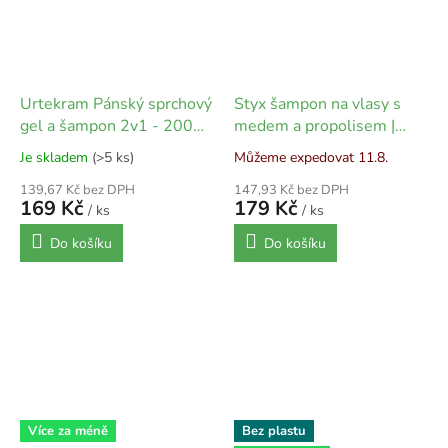
Urtekram Pánský sprchový
Styx šampon na vlasy s
gel a šampon 2v1 - 200
medem a propolisem |
ml
200 ml
Je skladem
(>5 ks)
Můžeme expedovat 11.8.
139,67 Kč bez DPH
147,93 Kč bez DPH
169 Kč
179 Kč
/ ks
/ ks
Do košíku
Do košíku
Více za méně
Bez plastu