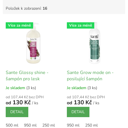
Položek k zobrazení:
16
V
Více za méně
Více za méně
ý
p
i
s
p
r
o
d
Sante Glossy shine -
Sante Grow mode on -
u
šampón pro lesk
posilující šampón
k
Je skladem
(3 ks)
Je skladem
(3 ks)
t
ů
od 107,44 Kč bez DPH
od 107,44 Kč bez DPH
130 Kč
130 Kč
od
od
/ ks
/ ks
DETAIL
DETAIL
500 ml
950 ml
250 ml
950 ml
250 ml