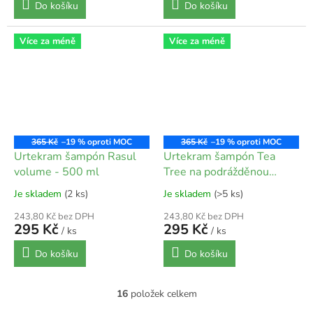
Do košíku
Do košíku
Více za méně
Více za méně
365 Kč
–19 %
365 Kč
–19 %
Urtekram šampón Rasul
Urtekram šampón Tea
volume - 500 ml
Tree na podrážděnou
pokožku hlavy - 500 ml
Je skladem
(2 ks)
Je skladem
(>5 ks)
243,80 Kč bez DPH
243,80 Kč bez DPH
295 Kč
295 Kč
/ ks
/ ks
Do košíku
Do košíku
16
položek celkem
O
v