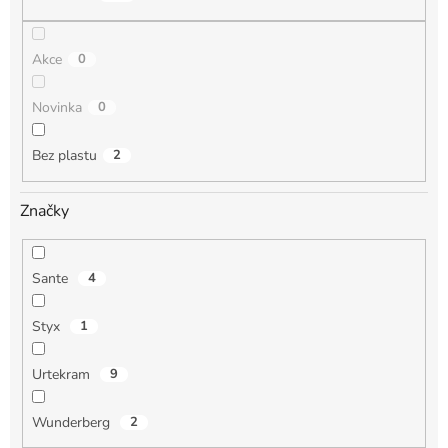
ů
Akce
0
Novinka
0
Bez plastu
2
Značky
Sante
4
Styx
1
Urtekram
9
Wunderberg
2