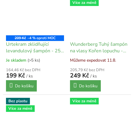
Více za méně
209 Kč
–4 %
Urtekram zklidňující
Wunderberg Tuhý šampón
levandulový šampón - 250
na vlasy Kořen lopuchu -
ml
48 g
Je skladem
(>5 ks)
Můžeme expedovat 11.8.
164,46 Kč bez DPH
205,79 Kč bez DPH
199 Kč
249 Kč
/ ks
/ ks
Do košíku
Do košíku
Bez plastu
Více za méně
Více za méně