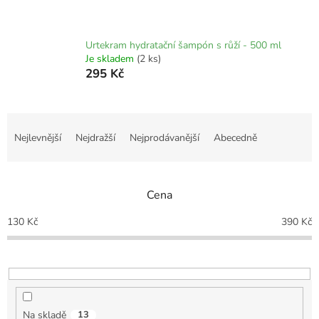
Urtekram hydratační šampón s růží - 500 ml
Je skladem
(2 ks)
295 Kč
Ř
a
Nejlevnější
Nejdražší
Nejprodávanější
Abecedně
z
e
n
Cena
í
p
130
Kč
390
Kč
r
o
d
u
k
t
Na skladě
13