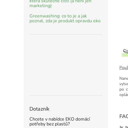
která skutečně čistí (a není jen
marketing)
Greenwashing: co to je a jak
poznat, zda je produkt opravdu eko
Použi
Nane
vytv
po c
oplá
Dotazník
FAQ
Chcete v nabídce EKO domácí
potřeby bez plastů?
Je t