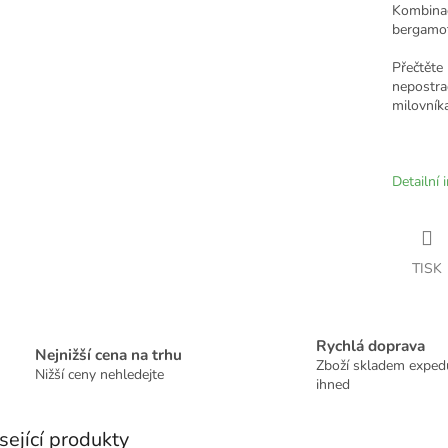
Kombina
bergamot
Přečtět
nepostr
milovníka
Detailní 
TISK
Rychlá doprava
Nejnižší cena na trhu
Zboží skladem expe
Nižší ceny nehledejte
ihned
sející produkty