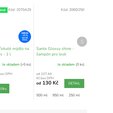
Kód:
2070A29
Kód:
2060/250
méně
349 Kč
–15 %
Další
produkt
 Tekuté mýdlo na
Sante Glossy shine -
s - 1 l
šampón pro lesk
Je skladem
(>5 ks)
Je skladem
(3 ks)
 bez DPH
od 107,44
Kč bez DPH
130 Kč
od
DETAIL
šíku
500 ml
950 ml
250 ml