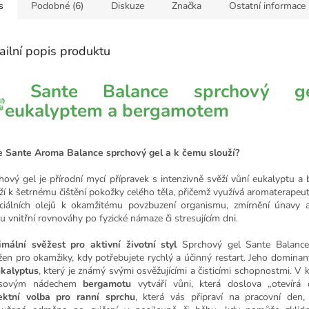
s
Podobné (6)
Diskuze
Značka
Ostatní informace
ailní popis produktu
Sante Balance sprchový g
eukalyptem a bergamotem
e Sante Aroma Balance sprchový gel a k čemu slouží?
hový gel je přírodní mycí přípravek s intenzivně svěží vůní eukalyptu a
ží k šetrnému čištění pokožky celého těla, přičemž využívá aromaterapeut
ciálních olejů k okamžitému povzbuzení organismu, zmírnění únavy a
tu vnitřní rovnováhy po fyzické námaze či stresujícím dni.
mální svěžest pro aktivní životní styl
Sprchový gel Sante Balanc
žen pro okamžiky, kdy potřebujete rychlý a účinný restart. Jeho dominan
kalyptus
, který je známý svými osvěžujícími a čisticími schopnostmi. V 
rusovým nádechem
bergamotu
vytváří vůni, která doslova „otevírá o
ektní volba pro ranní sprchu
, která vás připraví na pracovní den,