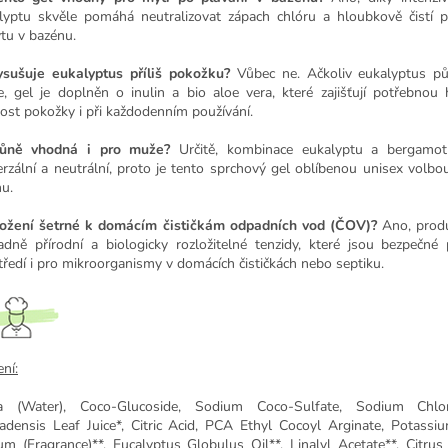
lyptu skvěle pomáhá neutralizovat zápach chlóru a hloubkově čistí 
tu v bazénu.
sušuje eukalyptus příliš pokožku?
Vůbec ne. Ačkoliv eukalyptus pů
e, gel je doplněn o inulin a bio aloe vera, které zajišťují potřebnou 
ost pokožky i při každodenním používání.
vůně vhodná i pro muže?
Určitě, kombinace eukalyptu a bergamot
erzální a neutrální, proto je tento sprchový gel oblíbenou unisex volbo
nu.
ložení šetrné k domácím čističkám odpadních vod (ČOV)?
Ano, produ
adně přírodní a biologicky rozložitelné tenzidy, které jsou bezpečné 
tředí i pro mikroorganismy v domácích čističkách nebo septiku.
ní:
a (Water), Coco-Glucoside, Sodium Coco-Sulfate, Sodium Chlor
adensis Leaf Juice*, Citric Acid, PCA Ethyl Cocoyl Arginate, Potassi
um (Fragrance)**, Eucalyptus Globulus Oil**, Linalyl Acetate**, Citru