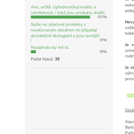
euka
Ano, určitě. Upřednostňuji kvalitu a
poby
udržitelnost, i když jsou produkty dražší.
(92%)
Nevy
Spíše ne, plastové produkty s
svěž
recyklovaným obsahem mi připadají
hebk
dostatečně ekologické a jsou levnější.
(0%)
Je 
Nezajímalo by mě to.
univ
(8%)
rodi
Počet hlasů:
39
Je s
výhr
pros
Slože
Aqu
Barb
Parf