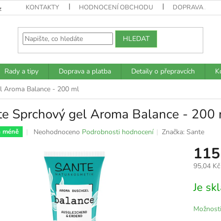
KONTAKTY
HODNOCENÍ OBCHODU
DOPRAVA A PL
z
HLEDAT
Rady a tipy
Doprava a platba
Detaily o přepravcích
K
l Aroma Balance - 200 ml
te Sprchový gel Aroma Balance - 200 
Průměrné
Neohodnoceno
Podrobnosti hodnocení
Značka:
Sante
a méně
hodnocení
115
produktu
je
95,04 Kč
0,0
z
Měrná
Je s
5
cena:
hvězdiček.
Možnosti