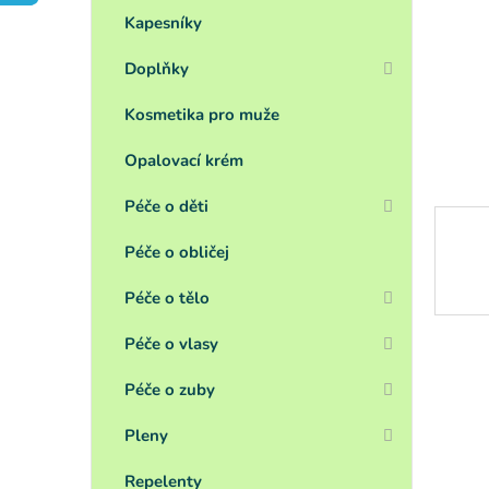
a
n
Kapesníky
e
Doplňky
l
Kosmetika pro muže
Opalovací krém
Péče o děti
Péče o obličej
Péče o tělo
Péče o vlasy
Péče o zuby
Pleny
Repelenty