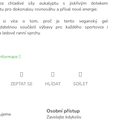
ce chladivé síly eukalyptu s jiskřivým dotekem
u pro dokonalou rovnováhu a příval nové energie.
e si více o tom, proč je tento veganský gel
adatelnou součástí výbavy pro každého sportovce i
 ledové ranní sprchy.
informace
ZEPTAT SE
HLÍDAT
SDÍLET
Osobní přístup
dujeme
Zavolejte kdykoliv