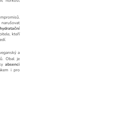
it horkost
kompromisů.
narušovat
 hydratační
itele, kteří
edí.
 veganský a
jů. Obal je
íky
absenci
ákem i pro