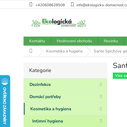
Přejít
+420608628508
info@ekologicka-domacnost.c
na
obsah
Kontakty
Hodnocení obchodu
Novinky
Domů
Kosmetika a hygiena
Sante Sprchový ge
San
P
Kategorie
Přeskočit
o
kategorie
Více z
s
t
Dezinfekce
r
a
Domácí potřeby
n
n
Kosmetika a hygiena
í
p
Intimní hygiena