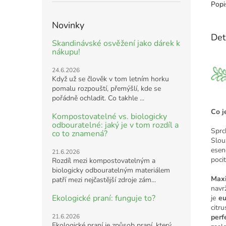
Popi
Novinky
Det
Skandinávské osvěžení jako dárek k
nákupu!
24.6.2026
Když už se člověk v tom letním horku
pomalu rozpouští, přemýšlí, kde se
pořádně ochladit. Co takhle ...
Co j
Kompostovatelné vs. biologicky
odbouratelné: jaký je v tom rozdíl a
Sprc
co to znamená?
Slou
esen
21.6.2026
poci
Rozdíl mezi kompostovatelným a
biologicky odbouratelným materiálem
Maxi
patří mezi nejčastější zdroje zám...
navr
Ekologické praní: funguje to?
je
eu
cit
21.6.2026
perf
Ekologické praní je způsob praní, který