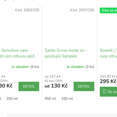
Kód:
2063/250
Kód:
2057/250
Více za 
 Sensitive care -
Sante Grow mode on -
Sonett |
n pro citlivou péči
posilující šampón
ruce citru
Je skladem
(4 ks)
Je skladem
(3 ks)
7,44
od 107,44
243,80 Kč
295 Kč
z DPH
Kč bez DPH
30 Kč
130 Kč
od
DETAIL
DETAIL
Do ko
l
250 ml
950 ml
250 ml