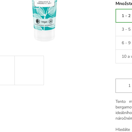
Množste
1 - 2
3 - 5
6 - 9
10 a 
Tento m
bergamo
ideální
náročném
Hledáte