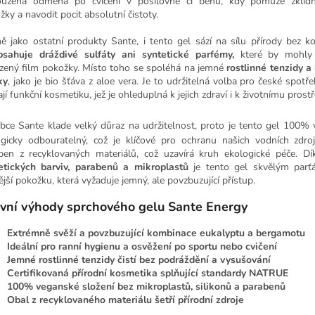
oužená odměna po cvičení v posilovně či běhu, kdy pomůže zklidn
žky a navodit pocit absolutní čistoty.
ně jako ostatní produkty Sante, i tento gel sází na sílu přírody bez 
sahuje dráždivé sulfáty ani syntetické parfémy,
které by mohly 
ozený film pokožky. Místo toho se spoléhá na jemné
rostlinné tenzidy a
ky
, jako je bio šťáva z aloe vera. Je to udržitelná volba pro české spotřeb
jí funkční kosmetiku, jež je ohleduplná k jejich zdraví i k životnímu prostř
bce Sante klade velký důraz na udržitelnost, proto je tento gel 100%
ogicky odbouratelný, což je klíčové pro ochranu našich vodních zdro
ben z recyklovaných materiálů, což uzavírá kruh ekologické péče. D
etických barviv, parabenů a mikroplastů
je tento gel skvělým parť
vější pokožku, která vyžaduje jemný, ale povzbuzující přístup.
vní výhody sprchového gelu Sante Energy
Extrémně svěží a povzbuzující kombinace eukalyptu a bergamotu
Ideální pro ranní hygienu a osvěžení po sportu nebo cvičení
Jemné rostlinné tenzidy čistí bez podráždění a vysušování
Certifikovaná přírodní kosmetika splňující standardy NATRUE
100% veganské složení bez mikroplastů, silikonů a parabenů
Obal z recyklovaného materiálu šetří přírodní zdroje