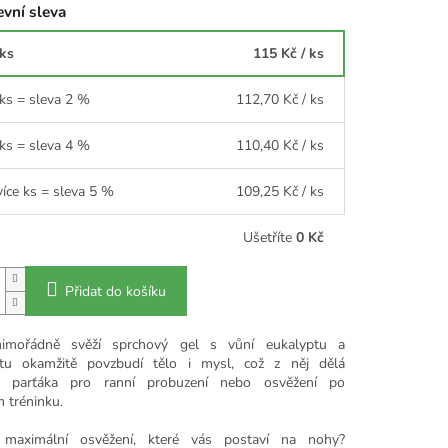
vní sleva
 ks
115 Kč
/ ks
 ks = sleva 2 %
112,70 Kč
/ ks
 ks = sleva 4 %
110,40 Kč
/ ks
více ks = sleva 5 %
109,25 Kč
/ ks
Ušetříte
0 Kč
Přidat do košíku
imořádně svěží sprchový gel s vůní eukalyptu a
tu okamžitě povzbudí tělo i mysl, což z něj dělá
ho parťáka pro ranní probuzení nebo osvěžení po
 tréninku.
 maximální osvěžení, které vás postaví na nohy?