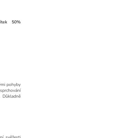
títek 50%
ými pohyby
 sprchování
í. Důkladně
ní svěžesti