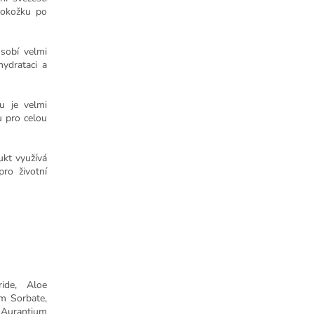
pokožku po
sobí velmi
hydrataci a
u je velmi
u pro celou
kt využívá
pro životní
ide, Aloe
um Sorbate,
s Aurantium