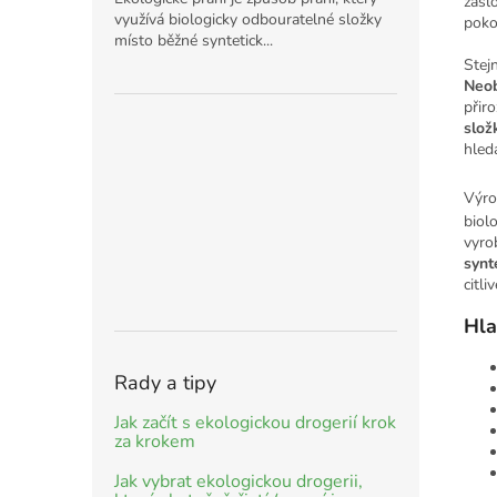
zasl
využívá biologicky odbouratelné složky
poko
místo běžné syntetick...
Stej
Neob
přir
slož
hleda
Výro
biol
vyro
synt
citli
Hla
Rady a tipy
Jak začít s ekologickou drogerií krok
za krokem
Jak vybrat ekologickou drogerii,