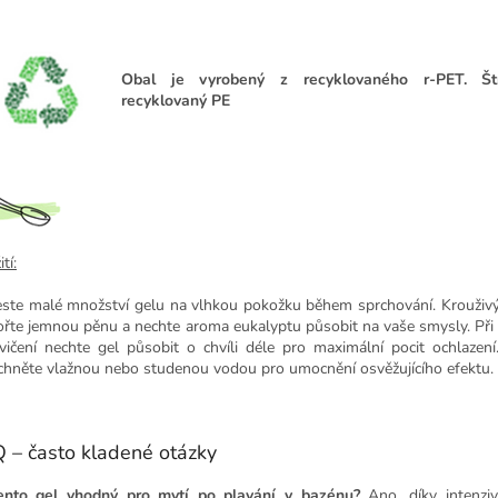
Obal je vyrobený z recyklovaného r-PET. Š
recyklovaný PE
tí:
ste malé množství gelu na vlhkou pokožku během sprchování. Krouživ
ořte jemnou pěnu a nechte aroma eukalyptu působit na vaše smysly. Při
vičení nechte gel působit o chvíli déle pro maximální pocit ochlazen
chněte vlažnou nebo studenou vodou pro umocnění osvěžujícího efektu.
 – často kladené otázky
ento gel vhodný pro mytí po plavání v bazénu?
Ano, díky intenziv