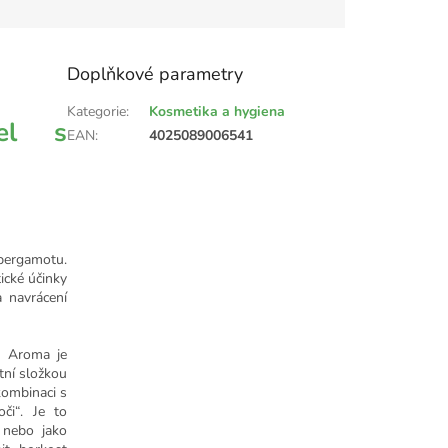
Doplňkové parametry
Kategorie
:
Kosmetika a hygiena
el s
EAN
:
4025089006541
 bergamotu.
ické účinky
 navrácení
e Aroma je
tní složkou
kombinaci s
či“. Je to
 nebo jako