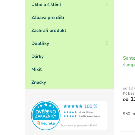
Úklid a čištění
Zábava pro děti
Zachraň produkt
Doplňky
Dárky
Sante
šampó
Mixit
Značky
od 10
Kč be
1
od
950 m