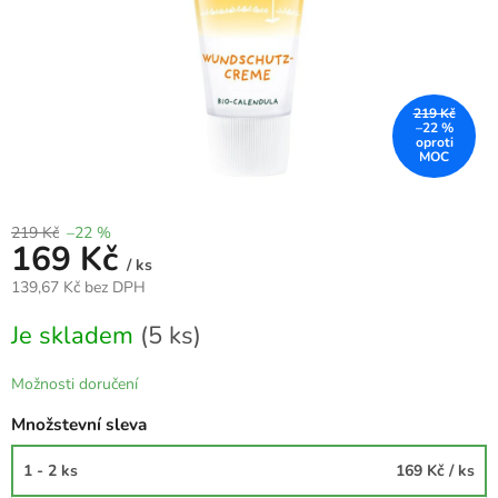
219 Kč
–22 %
219 Kč
–22 %
169 Kč
/ ks
139,67 Kč bez DPH
Měrná
Je skladem
(5 ks)
cena:
Možnosti doručení
Množstevní sleva
1 - 2 ks
169 Kč
/ ks