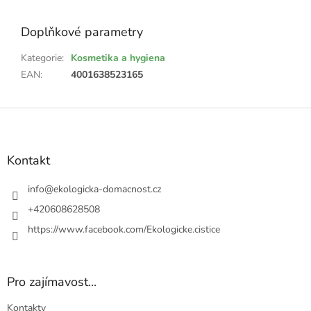
Doplňkové parametry
Kategorie
:
Kosmetika a hygiena
EAN
:
4001638523165
Z
á
p
a
Kontakt
t
í
info
@
ekologicka-domacnost.cz
+420608628508
https://www.facebook.com/Ekologicke.cistice
Pro zajímavost...
Kontakty