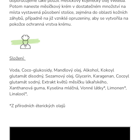
doporučujeme také použít Měsíčkový kojenecký olej Weleda.
Potom naneste měsíčkový krém v dostatečném množství na
místa vystavená působení stolice, zejména do oblasti kožních
záhybů, případně na již vzniklé opruzeniny, aby se vytvořila na
pokožce ochranná vrstva krému.
Složení:
Voda, Coco-glukosidy, Mandlový olej, Alkohol, Kokoyl
glutamát disodný, Sezamový olej, Glycerin, Karagenan, Cocoyl
glutamát sodný, Extrakt květů měsíčku lékařského,
Xanthanová guma, Kyselina mléčná, Vonné látky*, Limonen*,
Linalool*,
*Z přírodních éterických olejů