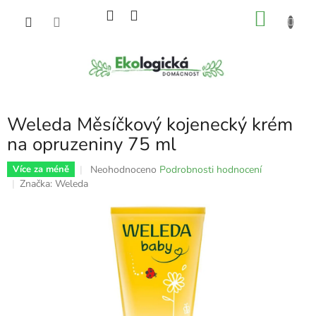
Přejít
NÁKU
na
obsah
KOŠÍK
Weleda Měsíčkový kojenecký krém
na opruzeniny 75 ml
Průměrné
Neohodnoceno
Podrobnosti hodnocení
Více za méně
hodnocení
Značka:
Weleda
produktu
je
0,0
z
5
hvězdiček.