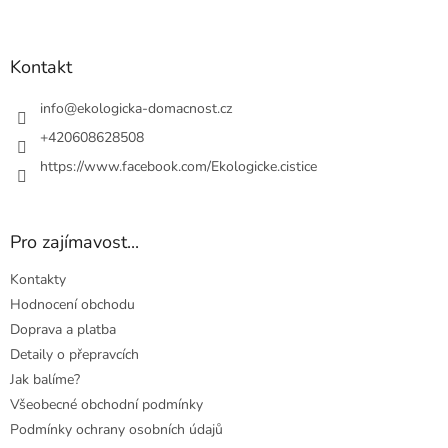
Z
á
p
a
Kontakt
t
í
info
@
ekologicka-domacnost.cz
+420608628508
https://www.facebook.com/Ekologicke.cistice
Pro zajímavost...
Kontakty
Hodnocení obchodu
Doprava a platba
Detaily o přepravcích
Jak balíme?
Všeobecné obchodní podmínky
Podmínky ochrany osobních údajů