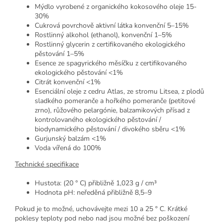
Mýdlo vyrobené z organického kokosového oleje 15-
30%
Cukrová povrchově aktivní látka konvenční 5–15%
Rostlinný alkohol (ethanol), konvenční 1–5%
Rostlinný glycerin z certifikovaného ekologického
pěstování 1–5%
Esence ze spagyrického měsíčku z certifikovaného
ekologického pěstování <1%
Citrát konvenční <1%
Esenciální oleje z cedru Atlas, ze stromu Litsea, z plodů
sladkého pomeranče a hořkého pomeranče (petitové
zrno), růžového pelargónie, balzamikových přísad z
kontrolovaného ekologického pěstování /
biodynamického pěstování / divokého sběru <1%
Gurjunský balzám <1%
Voda vířená do 100%
Technické specifikace
Hustota: (20 ° C) přibližně 1,023 g / cm³
Hodnota pH: neředěná přibližně 8,5–9
Pokud je to možné, uchovávejte mezi 10 a 25 ° C. Krátké
poklesy teploty pod nebo nad jsou možné bez poškození