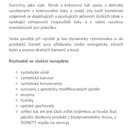
Suroviny, jako cukr, škrob a kokosový tuk spolu s deriváty
vyrobenými z kokosového tuku a oxidů síry tvoří kombinaci
vzájemně se doplňujících a posilujících aktivních čistících látek s
vynikající schopností rozpouštět tuky a s velmi vysokou
snesitelností pro pokožku.
Voda použitá při výrobě je bio-dynamicky rytmizována a do
produktů Sonett jsou přidávány směsi energeticky silných
bylin a esence drahých kamenů a kovů
Rozhodně ve složení nenajdete
syntetické vůně
syntetická barviva
syntetické konzervanty
suroviny z geneticky modifikovaných plodin
enzymy
fosfáty
optické zjasňovače
zvířecí tuk ani jiné části zvířat (výjímkou je hovězí žluč,
jakožto zbytkový produkt z biodynamického chovu, v
SONETT mýdle na skvrny)