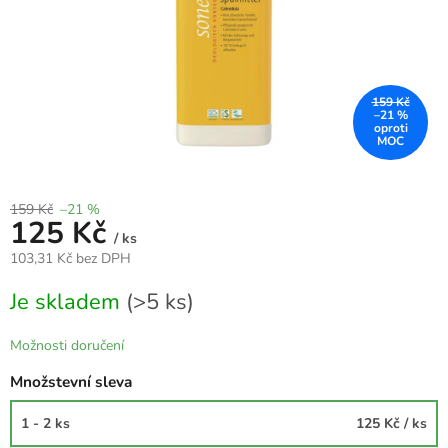
159 Kč
–21 %
159 Kč
–21 %
125 Kč
/ ks
103,31 Kč bez DPH
Měrná
Je skladem
(>5 ks)
cena:
Možnosti doručení
Množstevní sleva
1 - 2 ks
125 Kč
/ ks