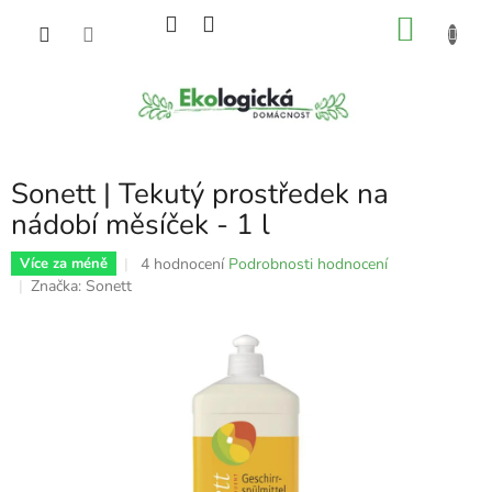
Přejít
NÁKU
na
obsah
KOŠÍK
Sonett | Tekutý prostředek na
nádobí měsíček - 1 l
Průměrné
4 hodnocení
Podrobnosti hodnocení
Více za méně
hodnocení
Značka:
Sonett
produktu
je
5,0
z
5
hvězdiček.