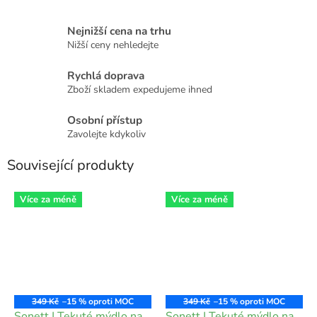
Nejnižší cena na trhu
Nižší ceny nehledejte
Rychlá doprava
Zboží skladem expedujeme ihned
Osobní přístup
Zavolejte kdykoliv
Související produkty
Více za méně
Více za méně
349 Kč
–15 %
349 Kč
–15 %
Sonett | Tekuté mýdlo na
Sonett | Tekuté mýdlo na