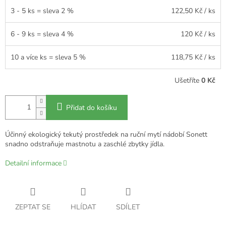
3 - 5 ks = sleva 2 %
122,50 Kč
/ ks
6 - 9 ks = sleva 4 %
120 Kč
/ ks
10 a více ks = sleva 5 %
118,75 Kč
/ ks
Ušetříte
0 Kč
Přidat do košíku
Účinný ekologický tekutý prostředek na ruční mytí nádobí Sonett
snadno odstraňuje mastnotu a zaschlé zbytky jídla.
Detailní informace
ZEPTAT SE
HLÍDAT
SDÍLET