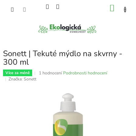
Přejít
NÁKU
na
obsah
KOŠÍK
Sonett | Tekuté mýdlo na skvrny -
300 ml
Průměrné
1 hodnocení
Podrobnosti hodnocení
Více za méně
hodnocení
Značka:
Sonett
produktu
je
5,0
z
5
hvězdiček.