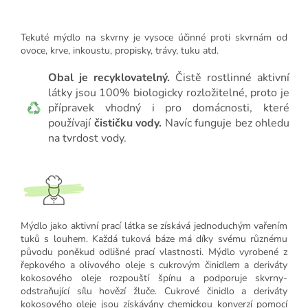
Tekuté mýdlo na skvrny je vysoce účinné proti skvrnám od
ovoce, krve, inkoustu, propisky, trávy, tuku atd.
Obal je recyklovatelný.
Čistě rostlinné aktivní
látky jsou 100% biologicky rozložitelné, proto je
přípravek vhodný i pro domácnosti, které
používají
čističku vody.
Navíc funguje bez ohledu
na tvrdost vody.
Mýdlo jako aktivní prací látka se získává jednoduchým vařením
tuků s louhem. Každá tuková báze má díky svému různému
původu poněkud odlišné prací vlastnosti. Mýdlo vyrobené z
řepkového a olivového oleje s cukrovým činidlem a deriváty
kokosového oleje rozpouští špínu a podporuje skvrny-
odstraňující sílu hovězí žluče. Cukrové činidlo a deriváty
kokosového oleje jsou získávány chemickou konverzí pomocí