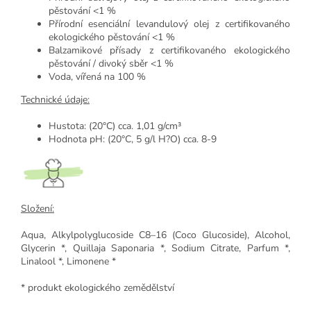
pěstování <1 %
Přírodní esenciální levandulový olej z certifikovaného
ekologického pěstování <1 %
Balzamikové přísady z certifikovaného ekologického
pěstování / divoký sběr <1 %
Voda, vířená na 100 %
Technické údaje:
Hustota: (20°C) cca. 1,01 g/cm³
Hodnota pH: (20°C, 5 g/l H?O) cca. 8-9
Složení:
Aqua, Alkylpolyglucoside C8–16 (Coco Glucoside), Alcohol,
Glycerin *, Quillaja Saponaria *, Sodium Citrate, Parfum *,
Linalool *, Limonene *
* produkt ekologického zemědělství