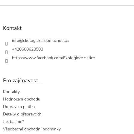
Z
á
p
a
Kontakt
t
í
info
@
ekologicka-domacnost.cz
+420608628508
https://www.facebook.com/Ekologicke.cistice
Pro zajímavost...
Kontakty
Hodnocení obchodu
Doprava a platba
Detaily o přepravcích
Jak balíme?
Všeobecné obchodní podmínky