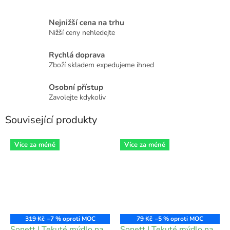
Nejnižší cena na trhu
Nižší ceny nehledejte
Rychlá doprava
Zboží skladem expedujeme ihned
Osobní přístup
Zavolejte kdykoliv
Související produkty
Více za méně
Více za méně
319 Kč
–7 %
79 Kč
–5 %
Sonett | Tekuté mýdlo na
Sonett | Tekuté mýdlo na