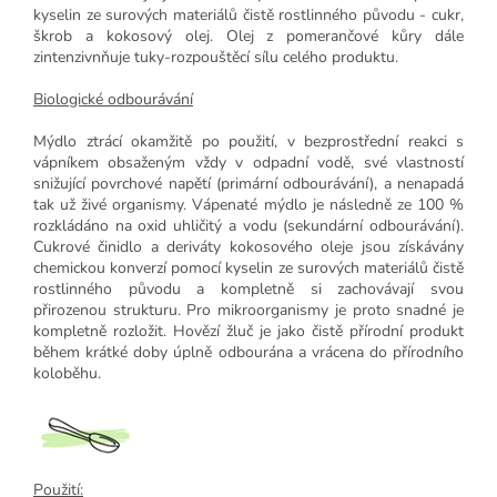
kyselin ze surových materiálů čistě rostlinného původu - cukr,
škrob a kokosový olej. Olej z pomerančové kůry dále
zintenzivnňuje tuky-rozpouštěcí sílu celého produktu.
Biologické odbourávání
Mýdlo ztrácí okamžitě po použití, v bezprostřední reakci s
vápníkem obsaženým vždy v odpadní vodě, své vlastností
snižující povrchové napětí (primární odbourávání), a nenapadá
tak už živé organismy. Vápenaté mýdlo je následně ze 100 %
rozkládáno na oxid uhličitý a vodu (sekundární odbourávání).
Cukrové činidlo a deriváty kokosového oleje jsou získávány
chemickou konverzí pomocí kyselin ze surových materiálů čistě
rostlinného původu a kompletně si zachovávají svou
přirozenou strukturu. Pro mikroorganismy je proto snadné je
kompletně rozložit. Hovězí žluč je jako čistě přírodní produkt
během krátké doby úplně odbourána a vrácena do přírodního
koloběhu.
Použití: