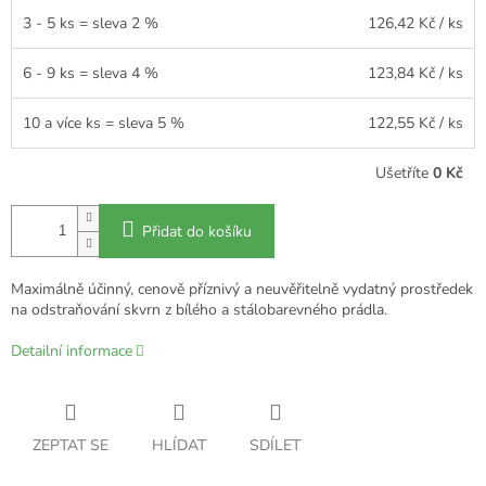
3 - 5 ks = sleva 2 %
126,42 Kč
/ ks
6 - 9 ks = sleva 4 %
123,84 Kč
/ ks
10 a více ks = sleva 5 %
122,55 Kč
/ ks
Ušetříte
0 Kč
Přidat do košíku
Maximálně účinný, cenově příznivý a neuvěřitelně vydatný prostředek
na odstraňování skvrn z bílého a stálobarevného prádla.
Detailní informace
ZEPTAT SE
HLÍDAT
SDÍLET