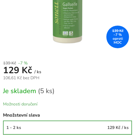
139 Kč
–7 %
139 Kč
–7 %
129 Kč
/ ks
106,61 Kč bez DPH
Měrná
Je skladem
(5 ks)
cena:
Možnosti doručení
Množstevní sleva
1 - 2 ks
129 Kč
/ ks